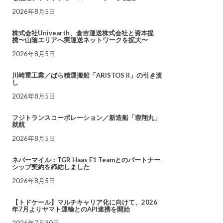
2026年8月5日
株式会社Univearth、倉吉運送株式会社と資本提
携〜山陰エリアへ実運送ネットワークを拡大〜
2026年8月5日
川崎重工業／ばら積運搬船「ARISTOS II」の引き渡
し
2026年8月5日
フジトランスコーポレーション／新造船「蓉翔丸」
就航
2026年8月5日
ネバーマイル：TGR Haas F1 Teamとのパートナー
シップ契約を締結しました
2026年8月5日
【トドケール】マルチキャリア化に向けて、2026
年7月よりヤマト運輸とのAPI連携を開始
2026年7月30日