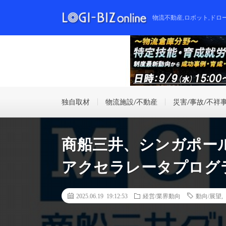
物流不動産,ロボット,ドロ
独自取材
物流施設/不動産
災害/事故/不祥
商船三井、シンガポー
アクセラレータプログ
2025.06.19 19:12:53
経営/業界動向
動向/展望
,