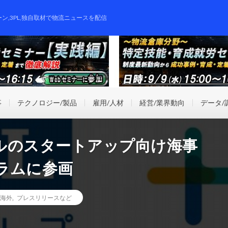
ーン,3PL,独自取材で物流ニュースを配信
事
テクノロジー/製品
雇用/人材
経営/業界動向
データ/
ルのスタートアップ向け海事
ラムに参画
海外
,
プレスリリースなど