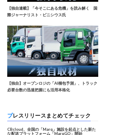
【独自連載】「今そこにある危機」を読み解く 国
際ジャーナリスト・ビニシウス氏
【独自】オープンロジの「AI梱包予測」、トラック
必要台数の迅速把握にも活用本格化
プレスリリースまとめてチェック
CBcloud、全国の「Marq」施設を起点とした新た
な配送プラットフォーム「MarqGO」開始