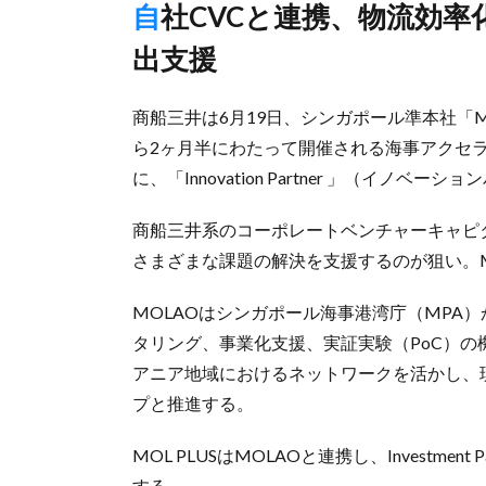
自社CVCと連携、物流効率化や脱炭素などのソリューション創
出支援
商船三井は6月19日、シンガポール準本社「MOL 
ら2ヶ月半にわたって開催される海事アクセラレータプログ
に、「Innovation Partner 」（イ
商船三井系のコーポレートベンチャーキャピタル
さまざまな課題の解決を支援するのが狙い。MO
MOLAOはシンガポール海事港湾庁（MPA
タリング、事業化支援、実証実験（PoC）
アニア地域におけるネットワークを活かし、
プと推進する。
MOL PLUSはMOLAOと連携し、Investm
する。