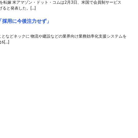
を転嫁 米アマゾン・ドット・コムは2月3日、米国で会員制サービス
ると発表した。[…]
「採用に今後注力せず」
ないことなどネックに 物流や建設などの業界向け業務効率化支援システムを
[…]