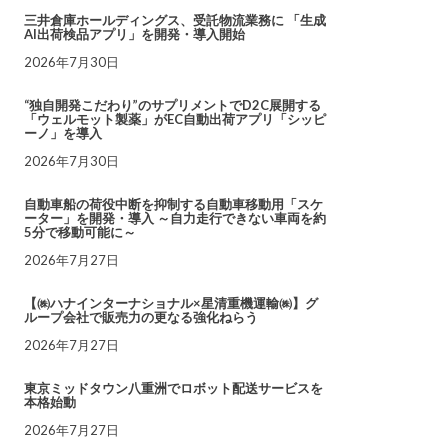
三井倉庫ホールディングス、受託物流業務に 「生成
AI出荷検品アプリ」を開発・導入開始
2026年7月30日
“独自開発こだわり”のサプリメントでD2C展開する
「ウェルモット製薬」がEC自動出荷アプリ「シッピ
ーノ」を導入
2026年7月30日
自動車船の荷役中断を抑制する自動車移動用「スケ
ーター」を開発・導入 ～自力走行できない車両を約
5分で移動可能に～
2026年7月27日
【㈱ハナインターナショナル×星清重機運輸㈱】グ
ループ会社で販売力の更なる強化ねらう
2026年7月27日
東京ミッドタウン八重洲でロボット配送サービスを
本格始動
2026年7月27日