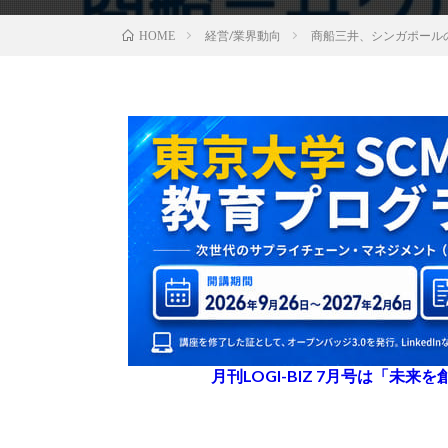
経営/業界動向
商船三井、シンガポール
HOME
月刊LOGI-BIZ 7月号は「未