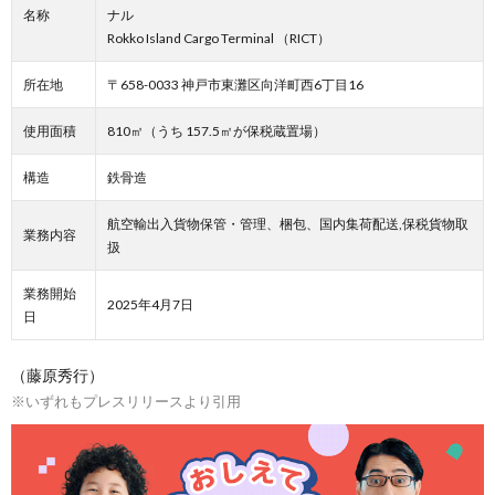
名称
ナル
Rokko Island Cargo Terminal （RICT）
所在地
〒658-0033 神戸市東灘区向洋町西6丁目16
使用面積
810㎡（うち 157.5㎡が保税蔵置場）
構造
鉄骨造
航空輸出入貨物保管・管理、梱包、国内集荷配送,保税貨物取
業務内容
扱
業務開始
2025年4月7日
日
（藤原秀行）
※いずれもプレスリリースより引用