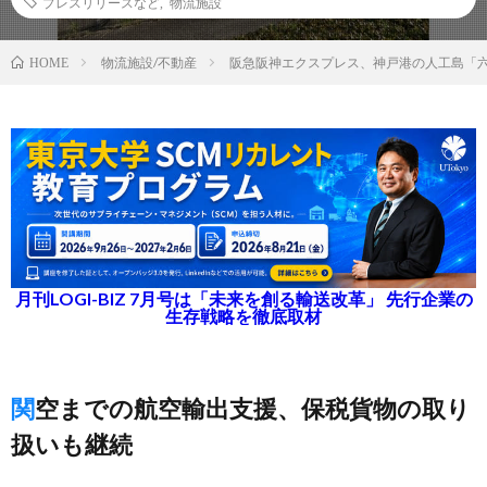
プレスリリースなど
,
物流施設
物流施設/不動産
阪急阪神エクスプレス、神戸港の人工島「
HOME
月刊LOGI-BIZ 7月号は「未来を創る輸送改革」 先行企業の
生存戦略を徹底取材
関空までの航空輸出支援、保税貨物の取り
扱いも継続