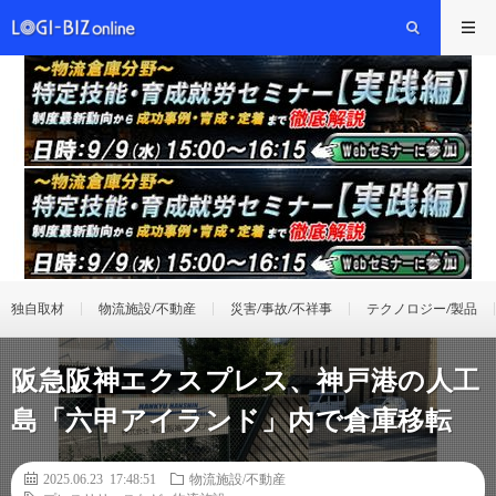
独自取材
物流施設/不動産
災害/事故/不祥事
テクノロジー/製品
阪急阪神エクスプレス、神戸港の人工
島「六甲アイランド」内で倉庫移転
2025.06.23 17:48:51
物流施設/不動産