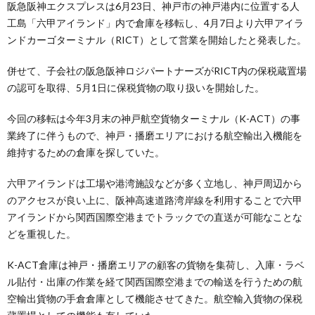
阪急阪神エクスプレスは6月23日、神戸市の神戸港内に位置する人
工島「六甲アイランド」内で倉庫を移転し、4月7日より六甲アイラ
ンドカーゴターミナル（RICT）として営業を開始したと発表した。
併せて、子会社の阪急阪神ロジパートナーズがRICT内の保税蔵置場
の認可を取得、5月1日に保税貨物の取り扱いを開始した。
今回の移転は今年3月末の神戸航空貨物ターミナル（K-ACT）の事
業終了に伴うもので、神戸・播磨エリアにおける航空輸出入機能を
維持するための倉庫を探していた。
六甲アイランドは工場や港湾施設などが多く立地し、神戸周辺から
のアクセスが良い上に、阪神高速道路湾岸線を利用することで六甲
アイランドから関西国際空港までトラックでの直送が可能なことな
どを重視した。
K-ACT倉庫は神戸・播磨エリアの顧客の貨物を集荷し、入庫・ラベ
ル貼付・出庫の作業を経て関西国際空港までの輸送を行うための航
空輸出貨物の手倉倉庫として機能させてきた。航空輸入貨物の保税