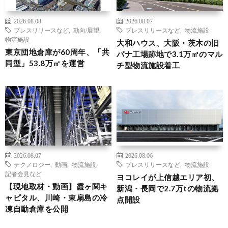
2026.08.08
2026.08.07
プレスリリースなど
,
動向/展望
,
プレスリリースなど
,
物流施設
物流施設
大和ハウス、大阪・茨木の旧
東京団地倉庫が60周年、「共
パナ工場跡地で3.1万㎡のマル
同型」53.8万㎡を運営
チ型物流施設着工
2026.08.07
2026.08.06
テクノロジー
,
動画
,
物流施設
,
プレスリリースなど
,
物流施設
記者会見など
ヨコレイが上信越エリア初、
【現地取材・動画】霞ヶ関キ
新潟・長岡で2.7万tの物流拠
ャピタル、川崎・東扇島の冷
点開設
凍自動倉庫を公開