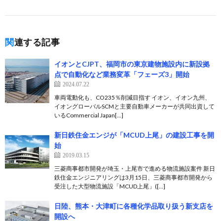
関連する記事
イオンとCJPT、福岡市の東京建物施設内に新設拠
点で自動化など業務変革「フェーズ3」開始
2024.07.22
車両電動化も、CO235％削減目指す イオン、イオン九州、
イオングローバルSCMと主要自動車メーカーが共同出資して
いるCommercial Japan[…]
新日鉄住金エンジが「MCUD上尾」の建設工事を開
始
2019.03.15
三菱商事都市開発が埼玉・上尾市で進める物流施設案件 新日
鉄住金エンジニアリングは3月15日、三菱商事都市開発から
受注した大型物流施設「MCUD上尾」([…]
日陸、熊本・大津町に各種化学品取り扱う新支店を
開設へ