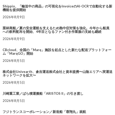
Shippio、「輸送中の商品」の可視化をInvoiceのAI-OCRで自動化する新
機能を提供開始
2026年8月9日
栗林商船／夏の安全運航を支えるため熱中症対策を強化。今年から船員
への飲料配布を開始、4年目となるファン付き作業服の支給も継続
2026年8月9日
CBcloud、全国の「Marq」施設を起点とした新たな配送プラットフォー
ム「MarqGO」開始
2026年8月5日
株式会社Univearth、倉吉運送株式会社と資本提携〜山陰エリアへ実運送
ネットワークを拡大〜
2026年8月5日
川崎重工業／ばら積運搬船「ARISTOS II」の引き渡し
2026年8月5日
フジトランスコーポレーション／新造船「蓉翔丸」就航