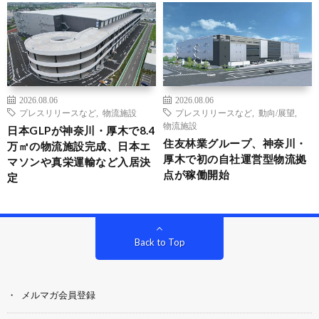
2026.08.06
2026.08.06
プレスリリースなど
,
物流施設
プレスリリースなど
,
動向/展望
,
物流施設
日本GLPが神奈川・厚木で8.4
住友林業グループ、神奈川・
万㎡の物流施設完成、日本エ
厚木で初の自社運営型物流拠
マソンや真栄運輸など入居決
点が稼働開始
定
Back to Top
メルマガ会員登録