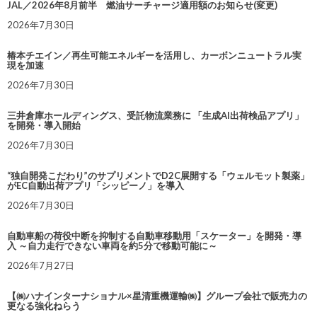
JAL／2026年8月前半 燃油サーチャージ適用額のお知らせ(変更)
2026年7月30日
椿本チエイン／再生可能エネルギーを活用し、カーボンニュートラル実
現を加速
2026年7月30日
三井倉庫ホールディングス、受託物流業務に 「生成AI出荷検品アプリ」
を開発・導入開始
2026年7月30日
“独自開発こだわり”のサプリメントでD2C展開する「ウェルモット製薬」
がEC自動出荷アプリ「シッピーノ」を導入
2026年7月30日
自動車船の荷役中断を抑制する自動車移動用「スケーター」を開発・導
入 ～自力走行できない車両を約5分で移動可能に～
2026年7月27日
【㈱ハナインターナショナル×星清重機運輸㈱】グループ会社で販売力の
更なる強化ねらう