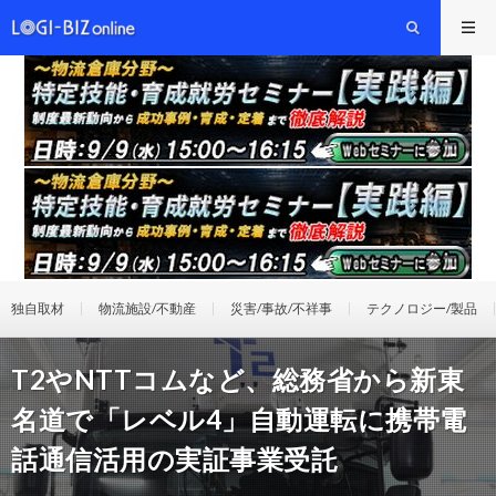
独自取材
物流施設/不動産
災害/事故/不祥事
テクノロジー/製品
T2やNTTコムなど、総務省から新東
名道で「レベル4」自動運転に携帯電
話通信活用の実証事業受託