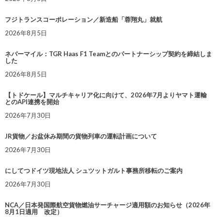
フジトランスコーポレーション／新造船「蓉翔丸」就航
2026年8月5日
ネバーマイル：TGR Haas F1 Teamとのパートナーシップ契約を締結しま
した
2026年8月5日
【トドケール】マルチキャリア化に向けて、2026年7月よりヤマト運輸
とのAPI連携を開始
2026年7月30日
JR貨物／お盆休み期間の貨物列車の運転計画について
2026年7月30日
にしてつドイツ現地法人 シュツットガルト事務所移転のご案内
2026年7月30日
NCA／日本発国際航空貨物燃油サーチャージ適用額のお知らせ（2026年
8月1日適用 改定）