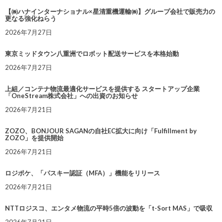
【㈱ハナインターナショナル×星清重機運輸㈱】グループ会社で販売力の
更なる強化ねらう
2026年7月27日
東京ミッドタウン八重洲でロボット配送サービスを本格始動
2026年7月27日
上組／コンテナ物流最適化サービスを提供する スタートアップ企業
「OneStream株式会社」への出資のお知らせ
2026年7月21日
ZOZO、BONJOUR SAGANの自社EC拡大に向け「Fulfillment by
ZOZO」を提供開始
2026年7月21日
ロジポケ、「パスキー認証（MFA）」機能をリリース
2026年7月21日
NTTロジスコ、エンタメ物流の平時5倍の波動を「t-Sort MAS」で吸収