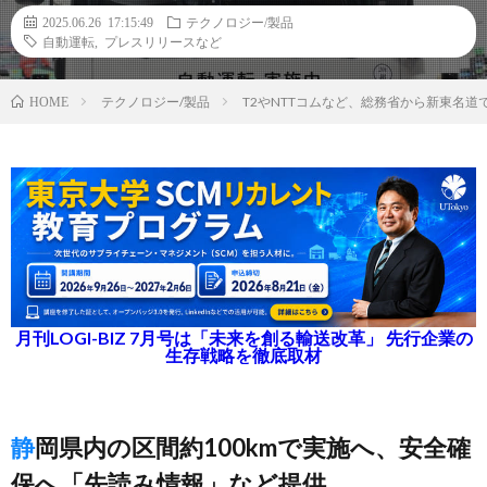
2025.06.26 17:15:49
テクノロジー/製品
自動運転
,
プレスリリースなど
テクノロジー/製品
T2やNTTコムなど、総務省から新東名
HOME
月刊LOGI-BIZ 7月号は「未来を創る輸送改革」 先行企業の
生存戦略を徹底取材
静岡県内の区間約100kmで実施へ、安全確
保へ「先読み情報」など提供