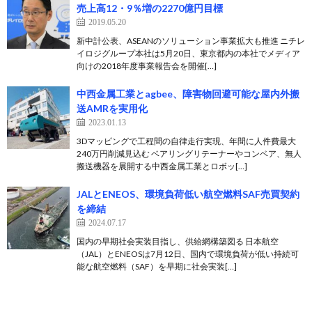
売上高12・9％増の2270億円目標
2019.05.20
新中計公表、ASEANのソリューション事業拡大も推進 ニチレ
イロジグループ本社は5月20日、東京都内の本社でメディア
向けの2018年度事業報告会を開催[…]
中西金属工業とagbee、障害物回避可能な屋内外搬
送AMRを実用化
2023.01.13
3Dマッピングで工程間の自律走行実現、年間に人件費最大
240万円削減見込む ベアリングリテーナーやコンベア、無人
搬送機器を展開する中⻄金属工業とロボッ[…]
JALとENEOS、環境負荷低い航空燃料SAF売買契約
を締結
2024.07.17
国内の早期社会実装目指し、供給網構築図る 日本航空
（JAL）とENEOSは7月12日、国内で環境負荷が低い持続可
能な航空燃料（SAF）を早期に社会実装[…]