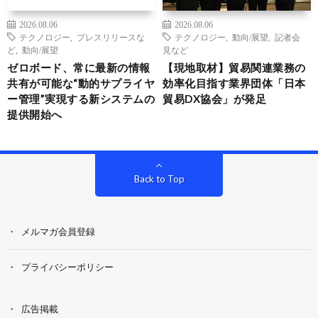
2026.08.06
2026.08.06
テクノロジー
,
プレスリリースな
テクノロジー
,
動向/展望
,
記者会
ど
,
動向/展望
見など
ゼロボード、常に最新の情報
【現地取材】貿易関連業務の
共有が可能な“動的サプライヤ
効率化目指す業界団体「日本
ー管理”実現する新システムの
貿易DX協会」が発足
提供開始へ
Back to Top
メルマガ会員登録
プライバシーポリシー
広告掲載