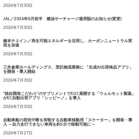
2026年7月30日
JAL／2026年8月前半 燃油サーチャージ適用額のお知らせ(変更)
2026年7月30日
椿本チエイン／再生可能エネルギーを活用し、カーボンニュートラル実
現を加速
2026年7月30日
三井倉庫ホールディングス、受託物流業務に 「生成AI出荷検品アプリ」
を開発・導入開始
2026年7月30日
“独自開発こだわり”のサプリメントでD2C展開する「ウェルモット製薬」
がEC自動出荷アプリ「シッピーノ」を導入
2026年7月30日
自動車船の荷役中断を抑制する自動車移動用「スケーター」を開発・導
入 ～自力走行できない車両を約5分で移動可能に～
2026年7月27日