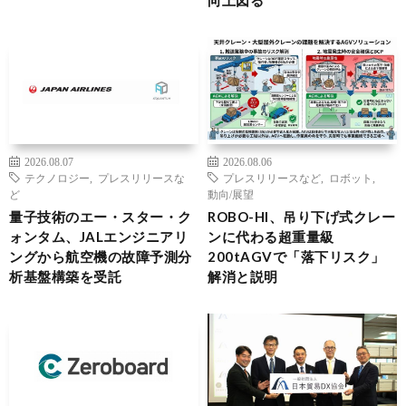
向上図る
2026.08.07
2026.08.06
テクノロジー
,
プレスリリースな
プレスリリースなど
,
ロボット
,
ど
動向/展望
量子技術のエー・スター・ク
ROBO-HI、吊り下げ式クレー
ォンタム、JALエンジニアリ
ンに代わる超重量級
ングから航空機の故障予測分
200tAGVで「落下リスク」
析基盤構築を受託
解消と説明