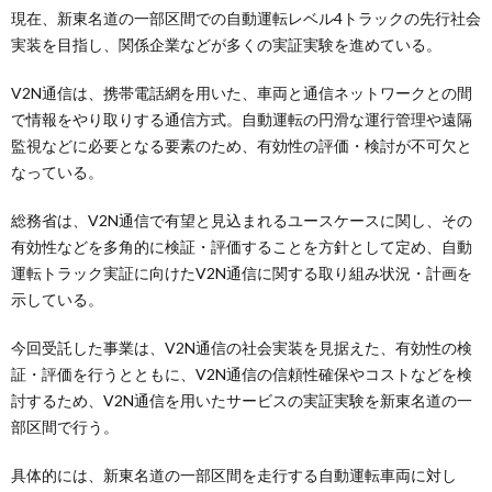
現在、新東名道の一部区間での自動運転レベル4トラックの先行社会
実装を目指し、関係企業などが多くの実証実験を進めている。
V2N通信は、携帯電話網を用いた、車両と通信ネットワークとの間
で情報をやり取りする通信方式。自動運転の円滑な運行管理や遠隔
監視などに必要となる要素のため、有効性の評価・検討が不可欠と
なっている。
総務省は、V2N通信で有望と見込まれるユースケースに関し、その
有効性などを多角的に検証・評価することを方針として定め、自動
運転トラック実証に向けたV2N通信に関する取り組み状況・計画を
示している。
今回受託した事業は、V2N通信の社会実装を見据えた、有効性の検
証・評価を行うとともに、V2N通信の信頼性確保やコストなどを検
討するため、V2N通信を用いたサービスの実証実験を新東名道の一
部区間で行う。
具体的には、新東名道の一部区間を走行する自動運転車両に対し