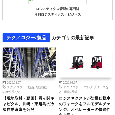
ロジスティクス管理の専門誌
月刊ロジスティクス・ビジネス
テクノロジー/製品
カテゴリの最新記事
2026.08.07
2026.08.07
テクノロジー
,
動画
,
物流施設
,
テクノロジー
,
プレスリリースな
記者会見など
ど
,
動向/展望
【現地取材・動画】霞ヶ関キ
ロジスネクストが防爆仕様車
ャピタル、川崎・東扇島の冷
のフォークをフルモデルチェ
凍自動倉庫を公開
ンジ、オペレーターの快適性