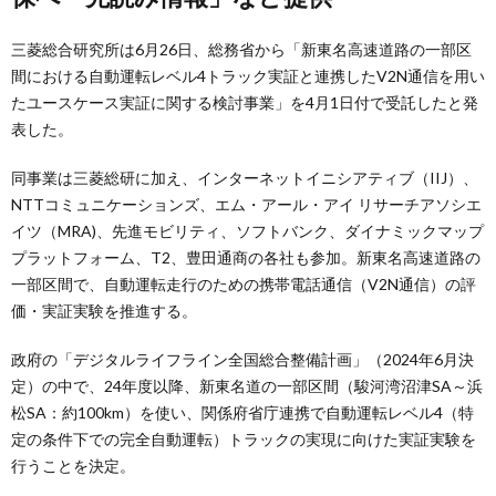
三菱総合研究所は6月26日、総務省から「新東名高速道路の一部区
間における自動運転レベル4トラック実証と連携したV2N通信を用い
たユースケース実証に関する検討事業」を4月1日付で受託したと発
表した。
同事業は三菱総研に加え、インターネットイニシアティブ（IIJ）、
NTTコミュニケーションズ、エム・アール・アイ リサーチアソシエ
イツ（MRA)、先進モビリティ、ソフトバンク、ダイナミックマップ
プラットフォーム、T2、豊田通商の各社も参加。新東名高速道路の
一部区間で、自動運転走行のための携帯電話通信（V2N通信）の評
価・実証実験を推進する。
政府の「デジタルライフライン全国総合整備計画」（2024年6月決
定）の中で、24年度以降、新東名道の一部区間（駿河湾沼津SA～浜
松SA：約100km）を使い、関係府省庁連携で自動運転レベル4（特
定の条件下での完全自動運転）トラックの実現に向けた実証実験を
行うことを決定。