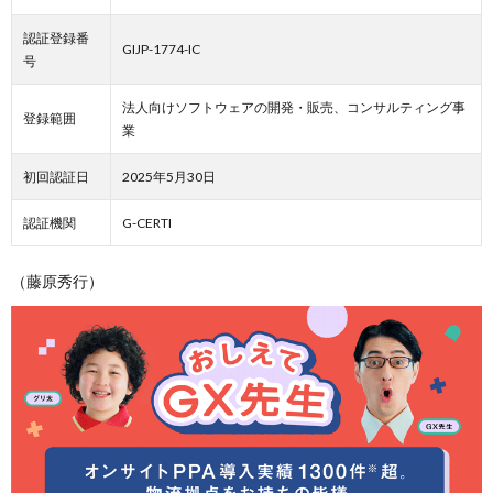
認証登録番
GIJP-1774-IC
号
法人向けソフトウェアの開発・販売、コンサルティング事
登録範囲
業
初回認証日
2025年5月30日
認証機関
G-CERTI
（藤原秀行）