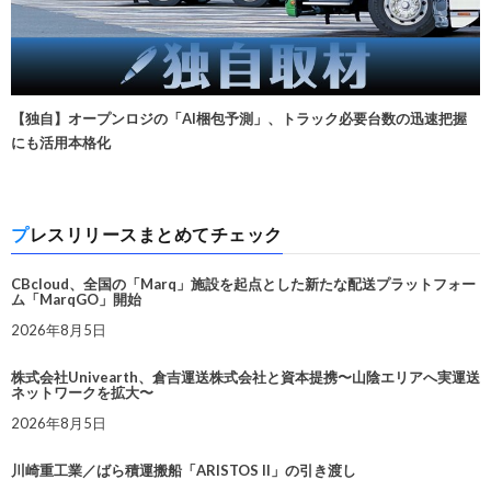
【独自】オープンロジの「AI梱包予測」、トラック必要台数の迅速把握
にも活用本格化
プレスリリースまとめてチェック
CBcloud、全国の「Marq」施設を起点とした新たな配送プラットフォー
ム「MarqGO」開始
2026年8月5日
株式会社Univearth、倉吉運送株式会社と資本提携〜山陰エリアへ実運送
ネットワークを拡大〜
2026年8月5日
川崎重工業／ばら積運搬船「ARISTOS II」の引き渡し