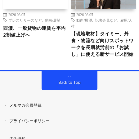
2026.08.05
2026.08.05
プレスリリースなど
,
動向/展望
動向/展望
,
記者会見など
,
雇用/人
材
西濃、一般貨物の運賃を平均
【現地取材】タイミー、外
2割値上げへ
食・物流など向けスポットワ
ークを長期就労前の「お試
し」に使える新サービス開始
Back to Top
メルマガ会員登録
プライバシーポリシー
広告掲載