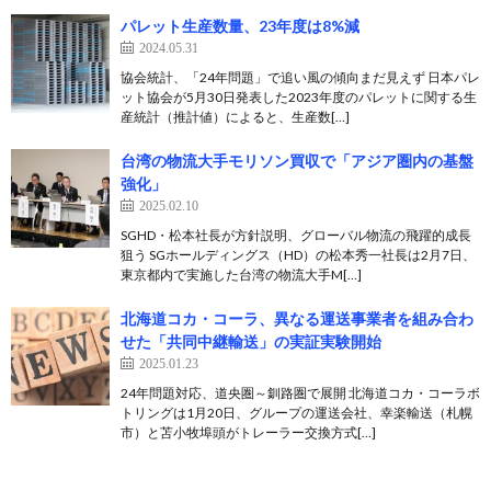
パレット生産数量、23年度は8%減
2024.05.31
協会統計、「24年問題」で追い風の傾向まだ見えず 日本パレ
ット協会が5月30日発表した2023年度のパレットに関する生
産統計（推計値）によると、生産数[…]
台湾の物流大手モリソン買収で「アジア圏内の基盤
強化」
2025.02.10
SGHD・松本社長が方針説明、グローバル物流の飛躍的成長
狙う SGホールディングス（HD）の松本秀一社長は2月7日、
東京都内で実施した台湾の物流大手M[…]
北海道コカ・コーラ、異なる運送事業者を組み合わ
せた「共同中継輸送」の実証実験開始
2025.01.23
24年問題対応、道央圏～釧路圏で展開 北海道コカ・コーラボ
トリングは1月20日、グループの運送会社、幸楽輸送（札幌
市）と苫小牧埠頭がトレーラー交換方式[…]