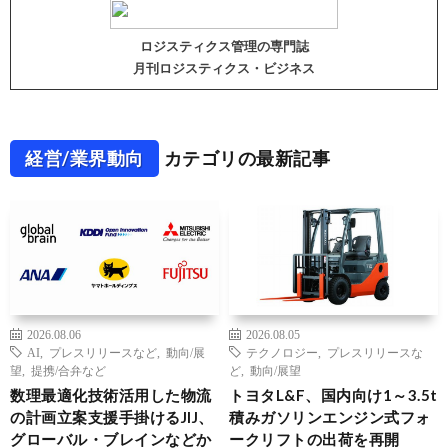
ロジスティクス管理の専門誌
月刊ロジスティクス・ビジネス
経営/業界動向
カテゴリの最新記事
2026.08.06
2026.08.05
AI
,
プレスリリースなど
,
動向/展
テクノロジー
,
プレスリリースな
望
,
提携/合弁など
ど
,
動向/展望
数理最適化技術活用した物流
トヨタL&F、国内向け1～3.5t
の計画立案支援手掛けるJIJ、
積みガソリンエンジン式フォ
グローバル・ブレインなどか
ークリフトの出荷を再開