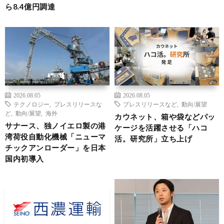
ら8.4億円調達
2026.08.05
2026.08.05
テクノロジー
,
プレスリリースな
プレスリリースなど
,
動向/展望
ど
,
動向/展望
,
海外
カウネット、箱や袋などパッ
サナース、独ノイエロ製の港
ケージを活躍させる「ハコ
湾荷役自動化機械「ニューマ
活。研究所」立ち上げ
チックアンローダー」を日本
国内初導入