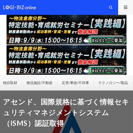
独自取材
物流施設/不動産
災害/事故/不祥事
テクノロジー/製品
アセンド、国際規格に基づく情報セキ
ュリティマネジメントシステム
（ISMS）認証取得