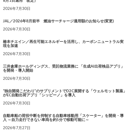
8月1日適用 改定）
2026年7月30日
JAL／2026年8月前半 燃油サーチャージ適用額のお知らせ(変更)
2026年7月30日
椿本チエイン／再生可能エネルギーを活用し、カーボンニュートラル実
現を加速
2026年7月30日
三井倉庫ホールディングス、受託物流業務に 「生成AI出荷検品アプリ」
を開発・導入開始
2026年7月30日
“独自開発こだわり”のサプリメントでD2C展開する「ウェルモット製薬」
がEC自動出荷アプリ「シッピーノ」を導入
2026年7月30日
自動車船の荷役中断を抑制する自動車移動用「スケーター」を開発・導
入 ～自力走行できない車両を約5分で移動可能に～
2026年7月27日