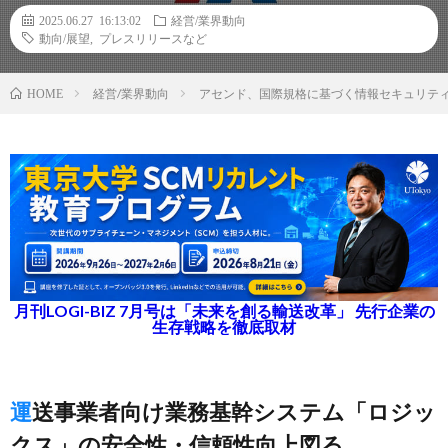
2025.06.27 16:13:02
経営/業界動向
動向/展望
,
プレスリリースなど
経営/業界動向
アセンド、国際規格に基づく情報セキュリティ
HOME
月刊LOGI-BIZ 7月号は「未来を創る輸送改革」 先行企業の
生存戦略を徹底取材
運送事業者向け業務基幹システム「ロジッ
クス」の安全性・信頼性向上図る