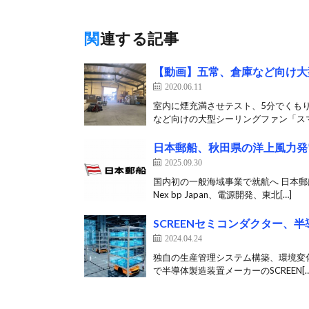
関連する記事
【動画】五常、倉庫など向け大型
2020.06.11
室内に煙充満させテスト、5分でくもり
など向けの大型シーリングファン「スマ
日本郵船、秋田県の洋上風力発
2025.09.30
国内初の一般海域事業で就航へ 日本郵船
Nex bp Japan、電源開発、東北[…]
SCREENセミコンダクター、半
2024.04.24
独自の生産管理システム構築、環境変化に
で半導体製造装置メーカーのSCREEN[…