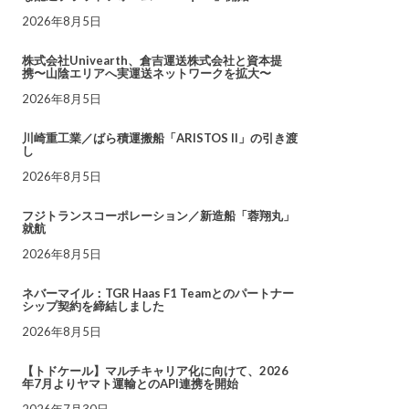
2026年8月5日
株式会社Univearth、倉吉運送株式会社と資本提
携〜山陰エリアへ実運送ネットワークを拡大〜
2026年8月5日
川崎重工業／ばら積運搬船「ARISTOS II」の引き渡
し
2026年8月5日
フジトランスコーポレーション／新造船「蓉翔丸」
就航
2026年8月5日
ネバーマイル：TGR Haas F1 Teamとのパートナー
シップ契約を締結しました
2026年8月5日
【トドケール】マルチキャリア化に向けて、2026
年7月よりヤマト運輸とのAPI連携を開始
2026年7月30日