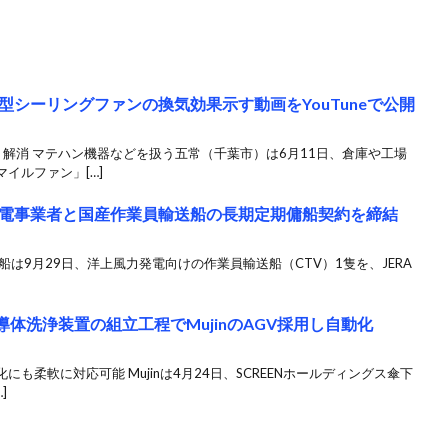
シーリングファンの換気効果示す動画をYouTuneで公開
解消 マテハン機器などを扱う五常（千葉市）は6月11日、倉庫や工場
イルファン」[…]
電事業者と国産作業員輸送船の長期定期傭船契約を締結
は9月29日、洋上風力発電向けの作業員輸送船（CTV）1隻を、JERA
導体洗浄装置の組立工程でMujinのAGV採用し自動化
も柔軟に対応可能 Mujinは4月24日、SCREENホールディングス傘下
]