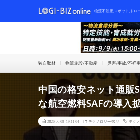
物流不動産,ロボット,ドロ
独自取材
物流施設/不動産
災害/事故/不祥
中国の格安ネット通販S
な航空燃料SAFの導入
2026.06.08 19:11:04
テクノロジー/製品
テクノ