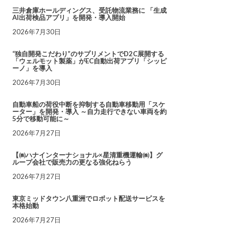
三井倉庫ホールディングス、受託物流業務に 「生成
AI出荷検品アプリ」を開発・導入開始
2026年7月30日
“独自開発こだわり”のサプリメントでD2C展開する
「ウェルモット製薬」がEC自動出荷アプリ「シッピ
ーノ」を導入
2026年7月30日
自動車船の荷役中断を抑制する自動車移動用「スケ
ーター」を開発・導入 ～自力走行できない車両を約
5分で移動可能に～
2026年7月27日
【㈱ハナインターナショナル×星清重機運輸㈱】グ
ループ会社で販売力の更なる強化ねらう
2026年7月27日
東京ミッドタウン八重洲でロボット配送サービスを
本格始動
2026年7月27日