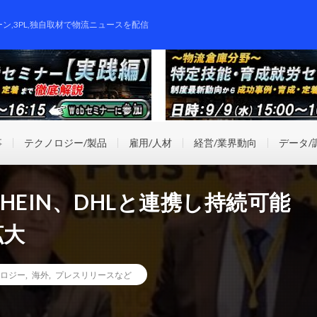
ーン,3PL,独自取材で物流ニュースを配信
事
テクノロジー/製品
雇用/人材
経営/業界動向
データ/
HEIN、DHLと連携し持続可能
拡大
ロジー
,
海外
,
プレスリリースなど