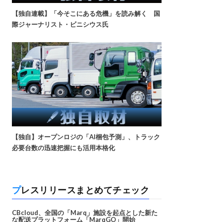
【独自連載】「今そこにある危機」を読み解く 国
際ジャーナリスト・ビニシウス氏
【独自】オープンロジの「AI梱包予測」、トラック
必要台数の迅速把握にも活用本格化
プレスリリースまとめてチェック
CBcloud、全国の「Marq」施設を起点とした新た
な配送プラットフォーム「MarqGO」開始