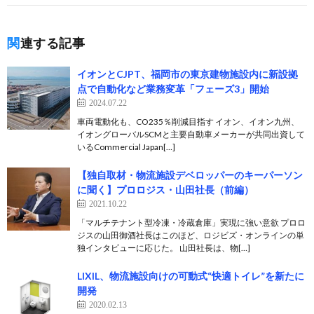
関連する記事
イオンとCJPT、福岡市の東京建物施設内に新設拠
点で自動化など業務変革「フェーズ3」開始
2024.07.22
車両電動化も、CO235％削減目指す イオン、イオン九州、
イオングローバルSCMと主要自動車メーカーが共同出資して
いるCommercial Japan[…]
【独自取材・物流施設デベロッパーのキーパーソン
に聞く】プロロジス・山田社長（前編）
2021.10.22
「マルチテナント型冷凍・冷蔵倉庫」実現に強い意欲 プロロ
ジスの山田御酒社長はこのほど、ロジビズ・オンラインの単
独インタビューに応じた。 山田社長は、物[…]
LIXIL、物流施設向けの可動式“快適トイレ”を新たに
開発
2020.02.13