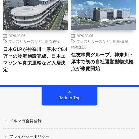
2026.08.06
2026.08.06
プレスリリースなど
,
物流施設
プレスリリースなど
,
動向/展望
,
物流施設
日本GLPが神奈川・厚木で8.4
住友林業グループ、神奈川・
万㎡の物流施設完成、日本エ
厚木で初の自社運営型物流拠
マソンや真栄運輸など入居決
点が稼働開始
定
Back to Top
メルマガ会員登録
プライバシーポリシー