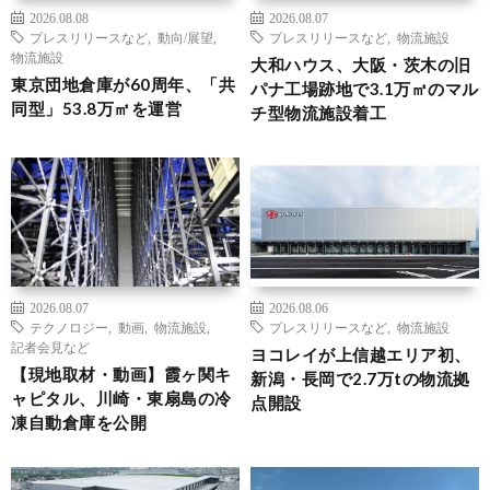
2026.08.08
2026.08.07
プレスリリースなど
,
動向/展望
,
プレスリリースなど
,
物流施設
物流施設
大和ハウス、大阪・茨木の旧
東京団地倉庫が60周年、「共
パナ工場跡地で3.1万㎡のマル
同型」53.8万㎡を運営
チ型物流施設着工
2026.08.07
2026.08.06
テクノロジー
,
動画
,
物流施設
,
プレスリリースなど
,
物流施設
記者会見など
ヨコレイが上信越エリア初、
【現地取材・動画】霞ヶ関キ
新潟・長岡で2.7万tの物流拠
ャピタル、川崎・東扇島の冷
点開設
凍自動倉庫を公開