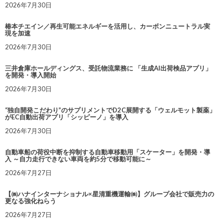
2026年7月30日
椿本チエイン／再生可能エネルギーを活用し、カーボンニュートラル実
現を加速
2026年7月30日
三井倉庫ホールディングス、受託物流業務に 「生成AI出荷検品アプリ」
を開発・導入開始
2026年7月30日
“独自開発こだわり”のサプリメントでD2C展開する「ウェルモット製薬」
がEC自動出荷アプリ「シッピーノ」を導入
2026年7月30日
自動車船の荷役中断を抑制する自動車移動用「スケーター」を開発・導
入 ～自力走行できない車両を約5分で移動可能に～
2026年7月27日
【㈱ハナインターナショナル×星清重機運輸㈱】グループ会社で販売力の
更なる強化ねらう
2026年7月27日