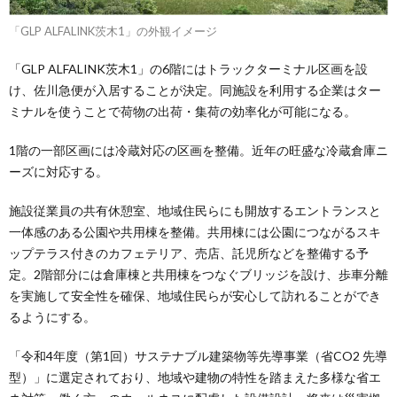
「GLP ALFALINK茨木1」の外観イメージ
「GLP ALFALINK茨木1」の6階にはトラックターミナル区画を設
け、佐川急便が入居することが決定。同施設を利用する企業はター
ミナルを使うことで荷物の出荷・集荷の効率化が可能になる。
1階の一部区画には冷蔵対応の区画を整備。近年の旺盛な冷蔵倉庫ニ
ーズに対応する。
施設従業員の共有休憩室、地域住民らにも開放するエントランスと
一体感のある公園や共用棟を整備。共用棟には公園につながるスキ
ップテラス付きのカフェテリア、売店、託児所などを整備する予
定。2階部分には倉庫棟と共用棟をつなぐブリッジを設け、歩車分離
を実施して安全性を確保、地域住民らが安心して訪れることができ
るようにする。
「令和4年度（第1回）サステナブル建築物等先導事業（省CO2 先導
型）」に選定されており、地域や建物の特性を踏まえた多様な省エ