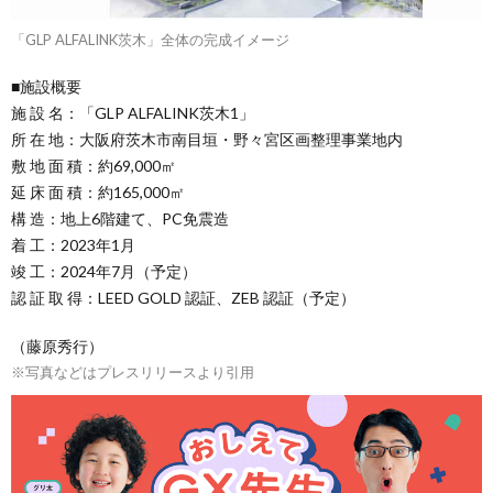
「GLP ALFALINK茨木」全体の完成イメージ
■施設概要
施 設 名：「GLP ALFALINK茨木1」
所 在 地：大阪府茨木市南目垣・野々宮区画整理事業地内
敷 地 面 積：約69,000㎡
延 床 面 積：約165,000㎡
構 造：地上6階建て、PC免震造
着 工：2023年1月
竣 工：2024年7月（予定）
認 証 取 得：LEED GOLD 認証、ZEB 認証（予定）
（藤原秀行）
※写真などはプレスリリースより引用