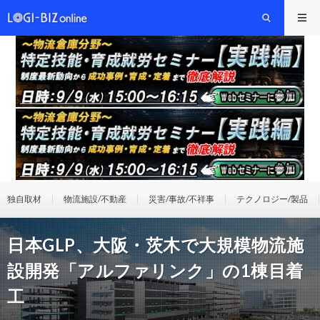
独自取材
物流施設/不動産
災害/事故/不祥事
テクノロジー/製品
日本GLP、大阪・茨木で大規模物流施
設開発「アルファリンク」の1棟目着
工