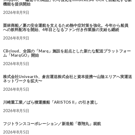
機能を提供開始
2026年8月9日
栗林商船／夏の安全運航を支えるため熱中症対策を強化。今年から船員
への飲料配布を開始、4年目となるファン付き作業服の支給も継続
2026年8月9日
CBcloud、全国の「Marq」施設を起点とした新たな配送プラットフォー
ム「MarqGO」開始
2026年8月5日
株式会社Univearth、倉吉運送株式会社と資本提携〜山陰エリアへ実運送
ネットワークを拡大〜
2026年8月5日
川崎重工業／ばら積運搬船「ARISTOS II」の引き渡し
2026年8月5日
フジトランスコーポレーション／新造船「蓉翔丸」就航
2026年8月5日