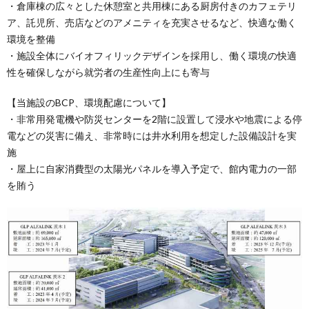
・倉庫棟の広々とした休憩室と共用棟にある厨房付きのカフェテリ
ア、託児所、売店などのアメニティを充実させるなど、快適な働く
環境を整備
・施設全体にバイオフィリックデザインを採用し、働く環境の快適
性を確保しながら就労者の生産性向上にも寄与
【当施設のBCP、環境配慮について】
・非常用発電機や防災センターを2階に設置して浸水や地震による停
電などの災害に備え、非常時には井水利用を想定した設備設計を実
施
・屋上に自家消費型の太陽光パネルを導入予定で、館内電力の一部
を賄う