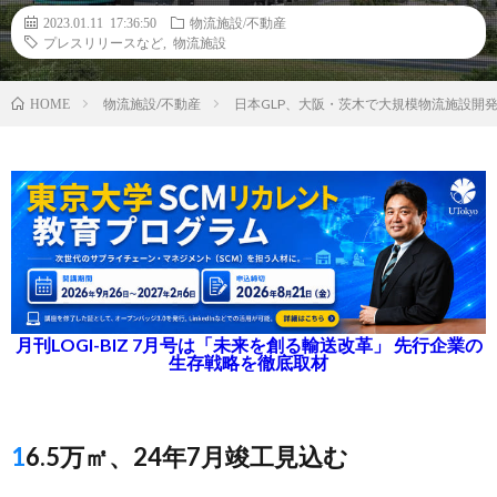
2023.01.11 17:36:50
物流施設/不動産
プレスリリースなど
,
物流施設
物流施設/不動産
日本GLP、大阪・茨木で大規模物流施設開
HOME
月刊LOGI-BIZ 7月号は「未来を創る輸送改革」 先行企業の
生存戦略を徹底取材
16.5万㎡、24年7月竣工見込む