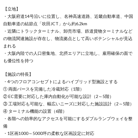
【立地】
・大阪府道14号沿いに位置し、名神高速道路、近畿自動車道、中国
自動車道の結節点「吹田JCT」から約6.2km
・近隣にトラックターミナル、卸売市場、鉄道貨物ターミナルなど
の物流関連施設が存在し、物流拠点として高いポテンシャルが見込
まれる
・大阪内陸での人口密集地、北摂エリアに立地し、雇用確保の面で
も優位性を持つ
【施設の特長】
・4つのフロアコンセプトによるハイブリッド型施設とする
① 両面バースを完備した冷蔵対応（1階）
② EC需要に対応した庫内自動化が可能な設計（2～5階）
③ 工場対応も可能な、幅広いニーズに対応した施設設計（2～5階）
④ ターミナル機能の設置（6階）
・各階への効率的なアクセスを可能にするダブルランプウェイを整
備
・1区画1000～5000坪の柔軟な区画設定に対応