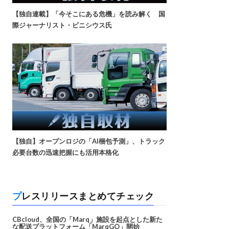
【独自連載】「今そこにある危機」を読み解く 国
際ジャーナリスト・ビニシウス氏
【独自】オープンロジの「AI梱包予測」、トラック
必要台数の迅速把握にも活用本格化
プレスリリースまとめてチェック
CBcloud、全国の「Marq」施設を起点とした新た
な配送プラットフォーム「MarqGO」開始