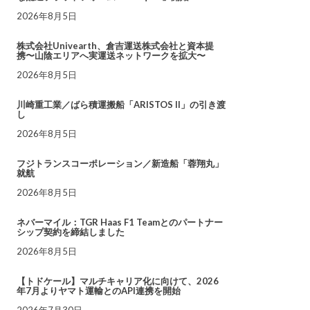
2026年8月5日
株式会社Univearth、倉吉運送株式会社と資本提
携〜山陰エリアへ実運送ネットワークを拡大〜
2026年8月5日
川崎重工業／ばら積運搬船「ARISTOS II」の引き渡
し
2026年8月5日
フジトランスコーポレーション／新造船「蓉翔丸」
就航
2026年8月5日
ネバーマイル：TGR Haas F1 Teamとのパートナー
シップ契約を締結しました
2026年8月5日
【トドケール】マルチキャリア化に向けて、2026
年7月よりヤマト運輸とのAPI連携を開始
2026年7月30日