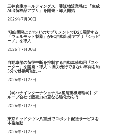
三井倉庫ホールディングス、受託物流業務に 「生成
AI出荷検品アプリ」を開発・導入開始
2026年7月30日
“独自開発こだわり”のサプリメントでD2C展開する
「ウェルモット製薬」がEC自動出荷アプリ「シッピ
ーノ」を導入
2026年7月30日
自動車船の荷役中断を抑制する自動車移動用「スケ
ーター」を開発・導入 ～自力走行できない車両を約
5分で移動可能に～
2026年7月27日
【㈱ハナインターナショナル×星清重機運輸㈱】グ
ループ会社で販売力の更なる強化ねらう
2026年7月27日
東京ミッドタウン八重洲でロボット配送サービスを
本格始動
2026年7月27日