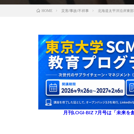
災害/事故/不祥事
北海道太平洋沿岸東部
HOME
月刊LOGI-BIZ 7月号は「未