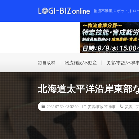
物流不動産,ロボット,ドロ
独自取材
物流施設/不動産
災害/事故/不祥
北海道太平洋沿岸東部な
2025.07.30 08:52:59
災害/事故/不祥事
災害
,
プ