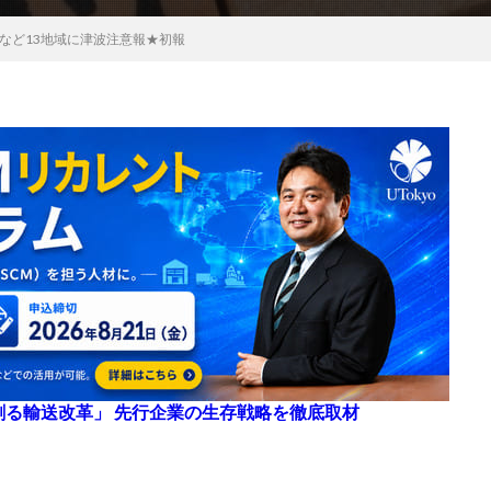
など13地域に津波注意報★初報
来を創る輸送改革」 先行企業の生存戦略を徹底取材