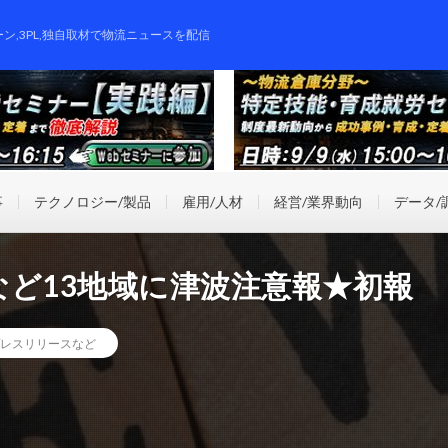
ーン,3PL,独自取材で物流ニュースを配信
事
テクノロジー/製品
雇用/人材
経営/業界動向
データ/
ど13地域に津波注意報★初報
レスリリースなど