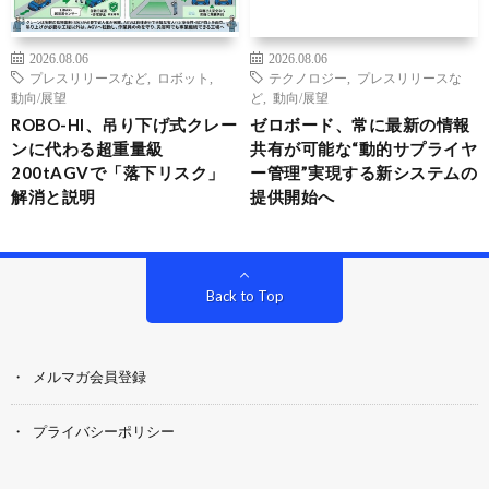
2026.08.06
2026.08.06
プレスリリースなど
,
ロボット
,
テクノロジー
,
プレスリリースな
動向/展望
ど
,
動向/展望
ROBO-HI、吊り下げ式クレー
ゼロボード、常に最新の情報
ンに代わる超重量級
共有が可能な“動的サプライヤ
200tAGVで「落下リスク」
ー管理”実現する新システムの
解消と説明
提供開始へ
Back to Top
メルマガ会員登録
プライバシーポリシー