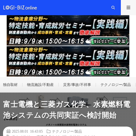
独自取材
物流施設/不動産
災害/事故/不祥事
テクノロジー/製品
富士電機と三菱ガス化学、水素燃料電
池システムの共同実証へ検討開始
2025.08.01 16:43:05
テクノロジー/製品