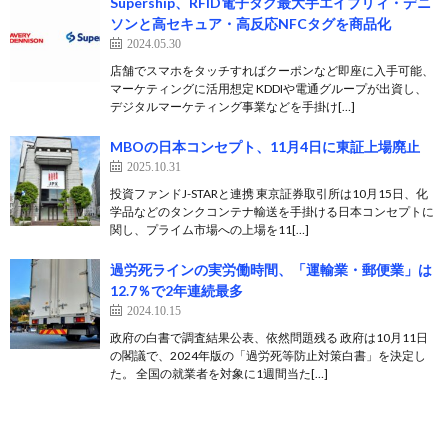
Supership、RFID電子タグ最大手エイブリィ・デニ
ソンと高セキュア・高反応NFCタグを商品化
2024.05.30
店舗でスマホをタッチすればクーポンなど即座に入手可能、
マーケティングに活用想定 KDDIや電通グループが出資し、
デジタルマーケティング事業などを手掛け[…]
MBOの日本コンセプト、11月4日に東証上場廃止
2025.10.31
投資ファンドJ-STARと連携 東京証券取引所は10月15日、化
学品などのタンクコンテナ輸送を手掛ける日本コンセプトに
関し、プライム市場への上場を11[…]
過労死ラインの実労働時間、「運輸業・郵便業」は
12.7％で2年連続最多
2024.10.15
政府の白書で調査結果公表、依然問題残る 政府は10月11日
の閣議で、2024年版の「過労死等防止対策白書」を決定し
た。 全国の就業者を対象に1週間当た[…]