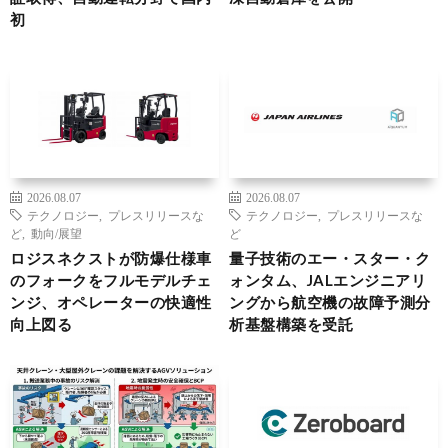
初
2026.08.07
2026.08.07
テクノロジー
,
プレスリリースな
テクノロジー
,
プレスリリースな
ど
,
動向/展望
ど
ロジスネクストが防爆仕様車
量子技術のエー・スター・ク
のフォークをフルモデルチェ
ォンタム、JALエンジニアリ
ンジ、オペレーターの快適性
ングから航空機の故障予測分
向上図る
析基盤構築を受託