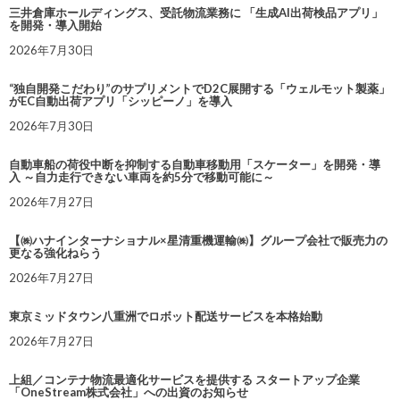
三井倉庫ホールディングス、受託物流業務に 「生成AI出荷検品アプリ」
を開発・導入開始
2026年7月30日
“独自開発こだわり”のサプリメントでD2C展開する「ウェルモット製薬」
がEC自動出荷アプリ「シッピーノ」を導入
2026年7月30日
自動車船の荷役中断を抑制する自動車移動用「スケーター」を開発・導
入 ～自力走行できない車両を約5分で移動可能に～
2026年7月27日
【㈱ハナインターナショナル×星清重機運輸㈱】グループ会社で販売力の
更なる強化ねらう
2026年7月27日
東京ミッドタウン八重洲でロボット配送サービスを本格始動
2026年7月27日
上組／コンテナ物流最適化サービスを提供する スタートアップ企業
「OneStream株式会社」への出資のお知らせ