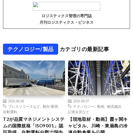
ロジスティクス管理の専門誌
月刊ロジスティクス・ビジネス
テクノロジー/製品
カテゴリの最新記事
2026.08.08
2026.08.07
プレスリリースなど
,
動向/展望
,
テクノロジー
,
動画
,
物流施設
,
自動運転
記者会見など
T2が品質マネジメントシステ
【現地取材・動画】霞ヶ関キ
ムの国際規格「ISO9001」認
ャピタル、川崎・東扇島の冷
証取得、自動運転分野で国内
凍自動倉庫を公開