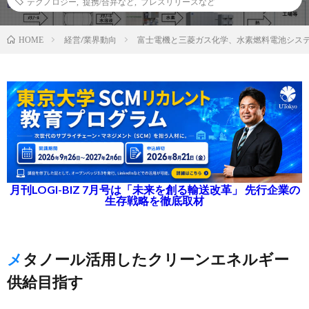
テクノロジー
,
提携/合弁など
,
プレスリリースなど
経営/業界動向
富士電機と三菱ガス化学、水素燃料電池シス
HOME
月刊LOGI-BIZ 7月号は「未来を創る輸送改革」 先行企業の
生存戦略を徹底取材
メタノール活用したクリーンエネルギー
供給目指す