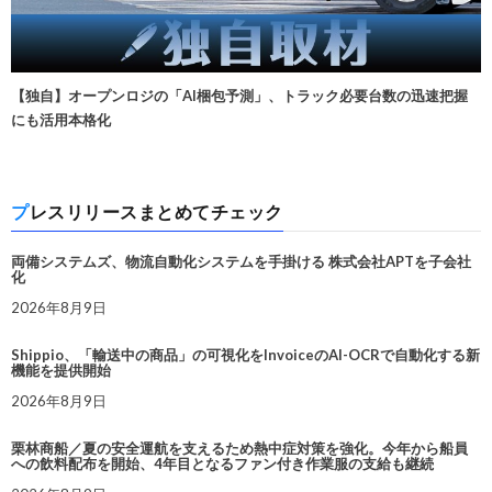
【独自】オープンロジの「AI梱包予測」、トラック必要台数の迅速把握
にも活用本格化
プレスリリースまとめてチェック
両備システムズ、物流自動化システムを手掛ける 株式会社APTを子会社
化
2026年8月9日
Shippio、「輸送中の商品」の可視化をInvoiceのAI-OCRで自動化する新
機能を提供開始
2026年8月9日
栗林商船／夏の安全運航を支えるため熱中症対策を強化。今年から船員
への飲料配布を開始、4年目となるファン付き作業服の支給も継続