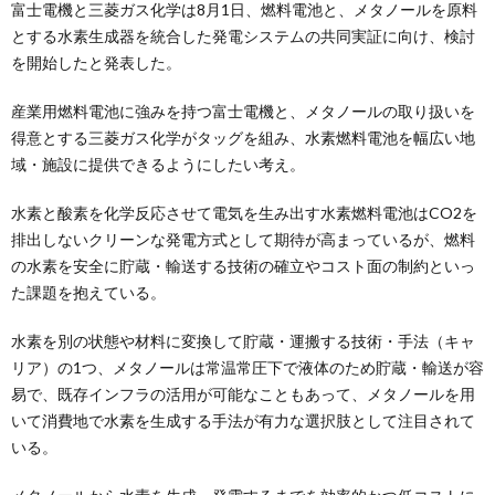
富士電機と三菱ガス化学は8月1日、燃料電池と、メタノールを原料
とする水素生成器を統合した発電システムの共同実証に向け、検討
を開始したと発表した。
産業用燃料電池に強みを持つ富士電機と、メタノールの取り扱いを
得意とする三菱ガス化学がタッグを組み、水素燃料電池を幅広い地
域・施設に提供できるようにしたい考え。
水素と酸素を化学反応させて電気を生み出す水素燃料電池はCO2を
排出しないクリーンな発電方式として期待が高まっているが、燃料
の水素を安全に貯蔵・輸送する技術の確立やコスト面の制約といっ
た課題を抱えている。
水素を別の状態や材料に変換して貯蔵・運搬する技術・手法（キャ
リア）の1つ、メタノールは常温常圧下で液体のため貯蔵・輸送が容
易で、既存インフラの活用が可能なこともあって、メタノールを用
いて消費地で水素を生成する手法が有力な選択肢として注目されて
いる。