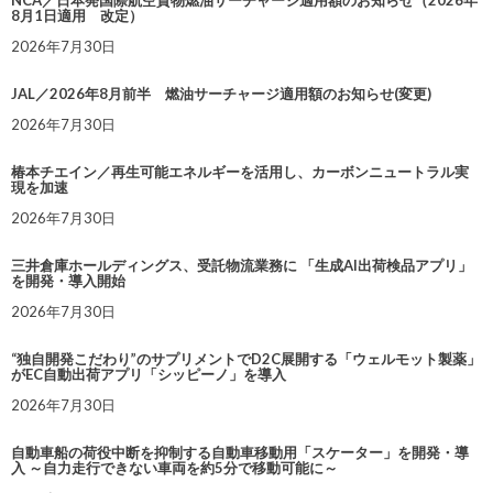
NCA／日本発国際航空貨物燃油サーチャージ適用額のお知らせ（2026年
8月1日適用 改定）
2026年7月30日
JAL／2026年8月前半 燃油サーチャージ適用額のお知らせ(変更)
2026年7月30日
椿本チエイン／再生可能エネルギーを活用し、カーボンニュートラル実
現を加速
2026年7月30日
三井倉庫ホールディングス、受託物流業務に 「生成AI出荷検品アプリ」
を開発・導入開始
2026年7月30日
“独自開発こだわり”のサプリメントでD2C展開する「ウェルモット製薬」
がEC自動出荷アプリ「シッピーノ」を導入
2026年7月30日
自動車船の荷役中断を抑制する自動車移動用「スケーター」を開発・導
入 ～自力走行できない車両を約5分で移動可能に～