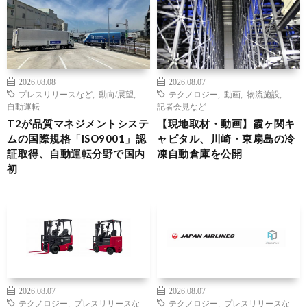
2026.08.08
2026.08.07
プレスリリースなど
,
動向/展望
,
テクノロジー
,
動画
,
物流施設
,
自動運転
記者会見など
T2が品質マネジメントシステ
【現地取材・動画】霞ヶ関キ
ムの国際規格「ISO9001」認
ャピタル、川崎・東扇島の冷
証取得、自動運転分野で国内
凍自動倉庫を公開
初
2026.08.07
2026.08.07
テクノロジー
,
プレスリリースな
テクノロジー
,
プレスリリースな