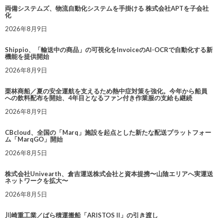
両備システムズ、物流自動化システムを手掛ける 株式会社APTを子会社
化
2026年8月9日
Shippio、「輸送中の商品」の可視化をInvoiceのAI-OCRで自動化する新
機能を提供開始
2026年8月9日
栗林商船／夏の安全運航を支えるため熱中症対策を強化。今年から船員
への飲料配布を開始、4年目となるファン付き作業服の支給も継続
2026年8月9日
CBcloud、全国の「Marq」施設を起点とした新たな配送プラットフォー
ム「MarqGO」開始
2026年8月5日
株式会社Univearth、倉吉運送株式会社と資本提携〜山陰エリアへ実運送
ネットワークを拡大〜
2026年8月5日
川崎重工業／ばら積運搬船「ARISTOS II」の引き渡し