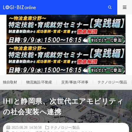
独自取材
物流施設/不動産
災害/事故/不祥事
テクノロジー/製品
IHIと静岡県、次世代エアモビリティ
の社会実装へ連携
2025.08.28 14:50:58
テクノロジー/製品