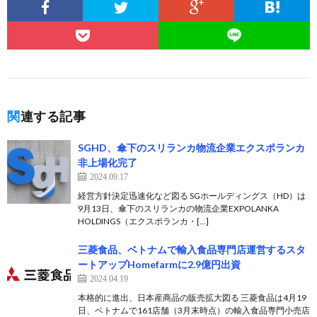
関連する記事
SGHD、傘下のスリランカ物流企業エクスポランカ
非上場化完了
2024.09.17
経営方針決定迅速化など図る SGホールディングス（HD）は
9月13日、傘下のスリランカの物流企業EXPOLANKA
HOLDINGS（エクスポランカ・[…]
三菱食品、ベトナムで輸入食品専門店運営するスタ
ートアップHomefarmに2.9億円出資
2024.04.19
本格的に進出、日本産商品の販売拡大図る 三菱食品は4月19
日、ベトナムで161店舗（3月末時点）の輸入食品専門小売店