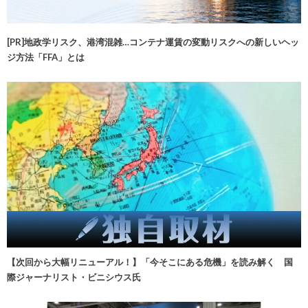
[PR]地政学リスク、港湾混雑…コンテナ運賃の変動リスクへの新しいヘッ
ジ方法「FFA」とは
【次回から大幅リニューアル！】「今そこにある危機」を読み解く 国
際ジャーナリスト・ビニシウス氏