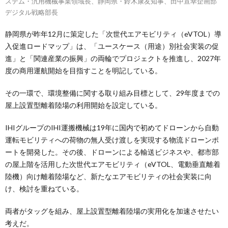
ステム・汎用機械事業領域長、静岡県・鈴木康友知事、田中宣幸企画部
デジタル戦略部長
静岡県が昨年12月に策定した「次世代エアモビリティ（eVTOL）導
入促進ロードマップ」は、「ユースケース（用途）別社会実装の促
進」と「関連産業の振興」の両輪でプロジェクトを推進し、2027年
度の商用運航開始を目指すことを明記している。
その一環で、環境整備に関する取り組み目標として、29年度までの
屋上設置型離着陸場の利用開始を設定している。
IHIグループのIHI運搬機械は19年に国内で初めてドローンから自動
運転モビリティへの荷物の無人受け渡しを実現する物流ドローンポ
ートを開発した。その後、ドローンによる輸送ビジネスや、都市部
の屋上階を活用した次世代エアモビリティ（eVTOL、電動垂直離着
陸機）向け離着陸場など、新たなエアモビリティの社会実装に向
け、検討を重ねている。
両者がタッグを組み、屋上設置型離着陸場の実用化を加速させたい
考えだ。