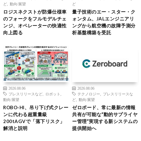
ど
,
動向/展望
ど
ロジスネクストが防爆仕様車
量子技術のエー・スター・ク
のフォークをフルモデルチェ
ォンタム、JALエンジニアリ
ンジ、オペレーターの快適性
ングから航空機の故障予測分
向上図る
析基盤構築を受託
2026.08.06
2026.08.06
プレスリリースなど
,
ロボット
,
テクノロジー
,
プレスリリースな
動向/展望
ど
,
動向/展望
ROBO-HI、吊り下げ式クレー
ゼロボード、常に最新の情報
ンに代わる超重量級
共有が可能な“動的サプライヤ
200tAGVで「落下リスク」
ー管理”実現する新システムの
解消と説明
提供開始へ