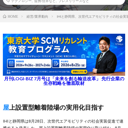
テクノロジー
,
提携/合弁など
,
プレスリリースなど
経営/業界動向
IHIと静岡県、次世代エアモビリティの社会実
HOME
月刊LOGI-BIZ 7月号は「未来を創る輸送改革」 先行企業の
生存戦略を徹底取材
屋上設置型離着陸場の実用化目指す
IHIと静岡県は8月28日、次世代エアモビリティの社会実装促進で連
携すると発表した。屋上設置型離着陸場の実用化に取り組む。8月