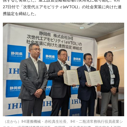
27日付で「次世代エアモビリティ(eVTOL)」の社会実装に向けた連
携協定を締結した。
（左から）IHI運搬機械・赤松真生社長、IHI・二瓶清常務執行役員産業シ