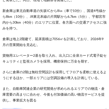
新倉庫は東北自動車道の矢坂ICから8㎞（車で10分）、国道4号線か
ら8km（10分）、JR東北本線の片岡駅から6.7km（5分）、宇都宮市
内から30km（40分）のエリアに位置。各方面への交通アクセスに強
みを持つ。
倉庫は地上2階建て、延床面積は7056㎡を計画しており、2026年9
月の営業開始を見込む。
貨物用エレベーター2基を取り入れ、出入口に全扉カード式電子錠セ
キュリティと監視カメラを採用。機密保持に万全を期す。
さらに倉庫の2階は無柱空間設計を採用してフロアを柔軟に使えるよ
うにするほか、一部エリアには空調設備の導入を計画している。
また、自動車関連企業の研究開発が求められるエリアでの物流・倉
庫需要の高まりに合わせ、今後も付加価値の高い物流サービスを提
供し、事業拡大を図る