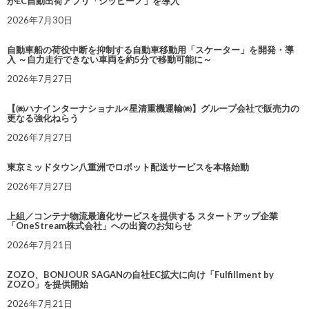
がEC自動出荷アプリ「シッピーノ」を導入
2026年7月30日
自動車船の荷役中断を抑制する自動車移動用「スケーター」を開発・導
入 ～自力走行できない車両を約5分で移動可能に～
2026年7月27日
【㈱ハナインターナショナル×星清重機運輸㈱】グループ会社で販売力の
更なる強化ねらう
2026年7月27日
東京ミッドタウン八重洲でロボット配送サービスを本格始動
2026年7月27日
上組／コンテナ物流最適化サービスを提供する スタートアップ企業
「OneStream株式会社」への出資のお知らせ
2026年7月21日
ZOZO、BONJOUR SAGANの自社EC拡大に向け「Fulfillment by
ZOZO」を提供開始
2026年7月21日