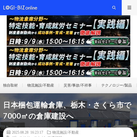
独自取材
物流施設/不動産
災害/事故/不祥事
テクノロジー/製品
日本梱包運輸倉庫、栃木・さくら市で
7000㎡の倉庫建設へ
2025.08.28 16:23:17
物流施設/不動産