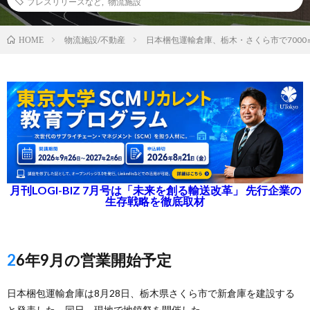
プレスリリースなど
,
物流施設
物流施設/不動産
日本梱包運輸倉庫、栃木・さくら市で7000
HOME
月刊LOGI-BIZ 7月号は「未来を創る輸送改革」 先行企業の
生存戦略を徹底取材
26年9月の営業開始予定
日本梱包運輸倉庫は8月28日、栃木県さくら市で新倉庫を建設する
と発表した。同日、現地で地鎮祭を開催した。