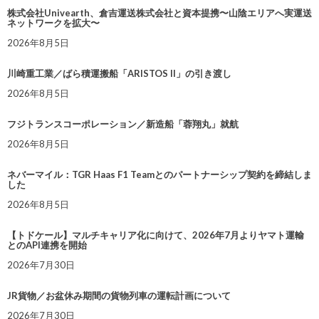
株式会社Univearth、倉吉運送株式会社と資本提携〜山陰エリアへ実運送
ネットワークを拡大〜
2026年8月5日
川崎重工業／ばら積運搬船「ARISTOS II」の引き渡し
2026年8月5日
フジトランスコーポレーション／新造船「蓉翔丸」就航
2026年8月5日
ネバーマイル：TGR Haas F1 Teamとのパートナーシップ契約を締結しま
した
2026年8月5日
【トドケール】マルチキャリア化に向けて、2026年7月よりヤマト運輸
とのAPI連携を開始
2026年7月30日
JR貨物／お盆休み期間の貨物列車の運転計画について
2026年7月30日