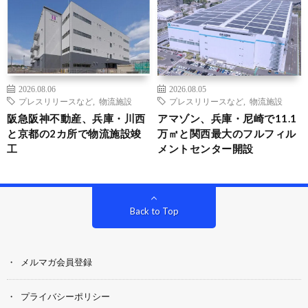
2026.08.06
2026.08.05
プレスリリースなど
,
物流施設
プレスリリースなど
,
物流施設
阪急阪神不動産、兵庫・川西
アマゾン、兵庫・尼崎で11.1
と京都の2カ所で物流施設竣
万㎡と関西最大のフルフィル
工
メントセンター開設
Back to Top
メルマガ会員登録
プライバシーポリシー