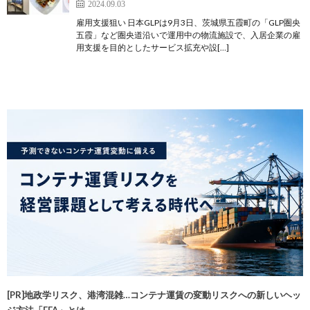
2024.09.03
雇用支援狙い 日本GLPは9月3日、茨城県五霞町の「GLP圏央
五霞」など圏央道沿いで運用中の物流施設で、入居企業の雇
用支援を目的としたサービス拡充や設[…]
[PR]地政学リスク、港湾混雑…コンテナ運賃の変動リスクへの新しいヘッ
ジ方法「FFA」とは