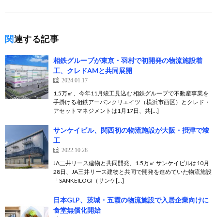
関連する記事
相鉄グループが東京・羽村で初開発の物流施設着
工、クレドAMと共同展開
2024.01.17
1.5万㎡、今年11月竣工見込む 相鉄グループで不動産事業を
手掛ける相鉄アーバンクリエイツ（横浜市西区）とクレド・
アセットマネジメントは1月17日、共[…]
サンケイビル、関西初の物流施設が大阪・摂津で竣
工
2022.10.28
JA三井リース建物と共同開発、1.5万㎡ サンケイビルは10月
28日、JA三井リース建物と共同で開発を進めていた物流施設
「SANKEILOGI（サンケ[…]
日本GLP、茨城・五霞の物流施設で入居企業向けに
食堂無償化開始