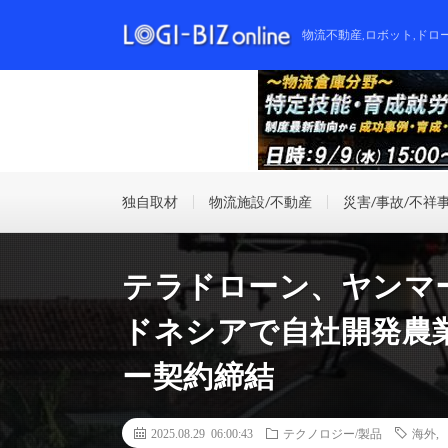
物流不動産,ロボット,ドロ
独自取材
物流施設/不動産
災害/事故/不祥
テラドローン、ヤンマ
ドネシアで自社開発農
ー契約締結
2025.08.29 06:00:43
テクノロジー/製品
海外
,