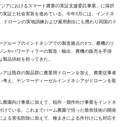
アジアにおけるスマート農業の実証支援委託事業」に採択
の実証と社会実装を進めている。今年5月には、インドネ
し、ドローンの実地訓練および雇用創出にも携わり同国のド
ーグループのインドネシアでの製造拠点の1つ。農機のリ
ジンやパワーティラーの製造・輸出、農機の販売を手掛
な製品供給を担ってきた。
シアは既存の製品群に農業用ドローンを加え、農業従事者
い考え。ヤンマーディーゼルインドネシアがドローンを取
ム農園向け事業に加えて、稲作・畑作向け事業をインドネ
付けている。これまでパーム農園で培った散布技術の開発
による害虫防除に加えて、種まきによる作付けにも対応す