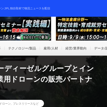
ーン,3PL,独自取材で物流ニュースを配信
事
テクノロジー/製品
雇用/人材
経営/業界動向
データ/
ーディーゼルグループとイン
業用ドローンの販売パートナ
ドローン
,
プレスリリースなど