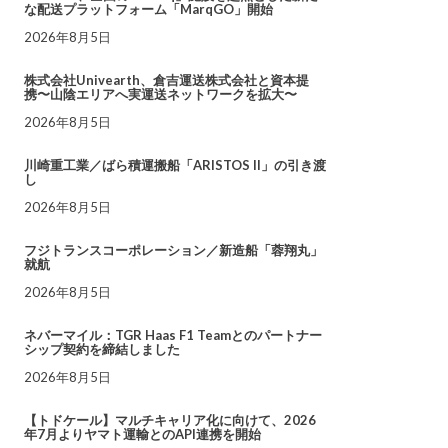
な配送プラットフォーム「MarqGO」開始
2026年8月5日
株式会社Univearth、倉吉運送株式会社と資本提
携〜山陰エリアへ実運送ネットワークを拡大〜
2026年8月5日
川崎重工業／ばら積運搬船「ARISTOS II」の引き渡
し
2026年8月5日
フジトランスコーポレーション／新造船「蓉翔丸」
就航
2026年8月5日
ネバーマイル：TGR Haas F1 Teamとのパートナー
シップ契約を締結しました
2026年8月5日
【トドケール】マルチキャリア化に向けて、2026
年7月よりヤマト運輸とのAPI連携を開始