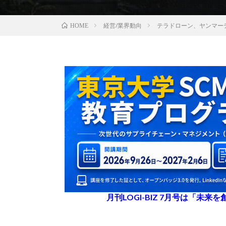
経営/業界動向
テラドローン、ヤンマー
HOME
月刊LOGI-BIZ 7月号は「未