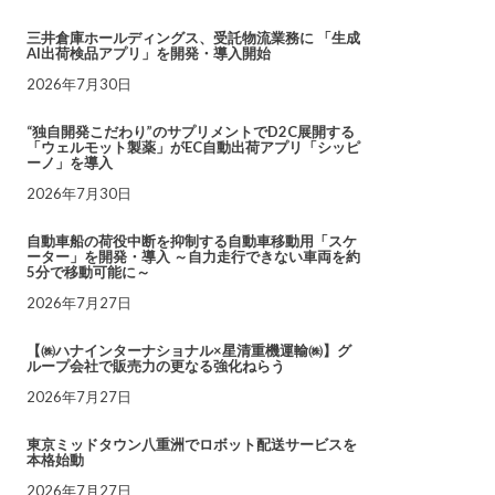
三井倉庫ホールディングス、受託物流業務に 「生成
AI出荷検品アプリ」を開発・導入開始
2026年7月30日
“独自開発こだわり”のサプリメントでD2C展開する
「ウェルモット製薬」がEC自動出荷アプリ「シッピ
ーノ」を導入
2026年7月30日
自動車船の荷役中断を抑制する自動車移動用「スケ
ーター」を開発・導入 ～自力走行できない車両を約
5分で移動可能に～
2026年7月27日
【㈱ハナインターナショナル×星清重機運輸㈱】グ
ループ会社で販売力の更なる強化ねらう
2026年7月27日
東京ミッドタウン八重洲でロボット配送サービスを
本格始動
2026年7月27日