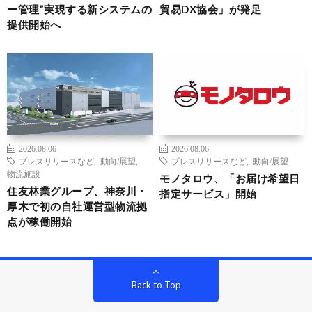
ー管理”実現する新システムの
貿易DX協会」が発足
提供開始へ
2026.08.06
2026.08.06
プレスリリースなど
,
動向/展望
,
プレスリリースなど
,
動向/展望
物流施設
モノタロウ、「お届け希望日
住友林業グループ、神奈川・
指定サービス」開始
厚木で初の自社運営型物流拠
点が稼働開始
Back to Top