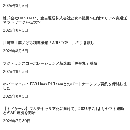
2026年8月5日
株式会社Univearth、倉吉運送株式会社と資本提携〜山陰エリアへ実運送
ネットワークを拡大〜
2026年8月5日
川崎重工業／ばら積運搬船「ARISTOS II」の引き渡し
2026年8月5日
フジトランスコーポレーション／新造船「蓉翔丸」就航
2026年8月5日
ネバーマイル：TGR Haas F1 Teamとのパートナーシップ契約を締結しま
した
2026年8月5日
【トドケール】マルチキャリア化に向けて、2026年7月よりヤマト運輸
とのAPI連携を開始
2026年7月30日