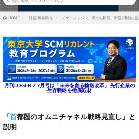
動向/展望
,
プレスリリースなど
経営/業界動向
イケアジャパン、東京の原宿・新宿2店舗の営
HOME
月刊LOGI-BIZ 7月号は「未来を創る輸送改革」 先行企業の
生存戦略を徹底取材
「首都圏のオムニチャネル戦略見直し」と
説明