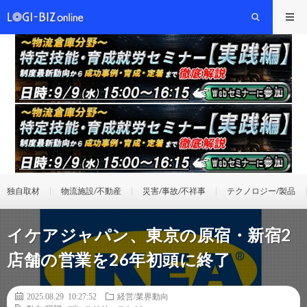
独自取材
物流施設/不動産
災害/事故/不祥事
テクノロジー/製品
イケアジャパン、東京の原宿・新宿2
店舗の営業を26年初頭に終了
2025.08.29 10:27:52
経営/業界動向