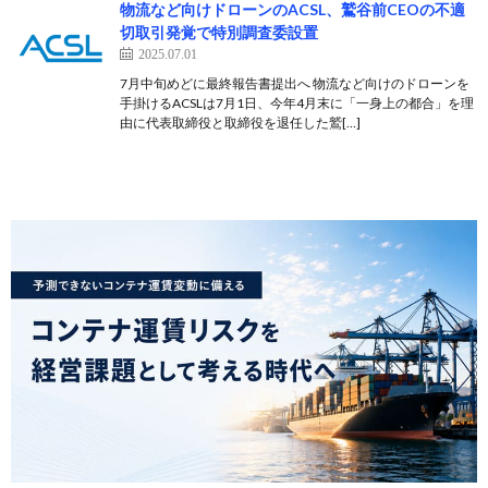
物流など向けドローンのACSL、鷲谷前CEOの不適
切取引発覚で特別調査委設置
2025.07.01
7月中旬めどに最終報告書提出へ 物流など向けのドローンを
手掛けるACSLは7月1日、今年4月末に「一身上の都合」を理
由に代表取締役と取締役を退任した鷲[…]