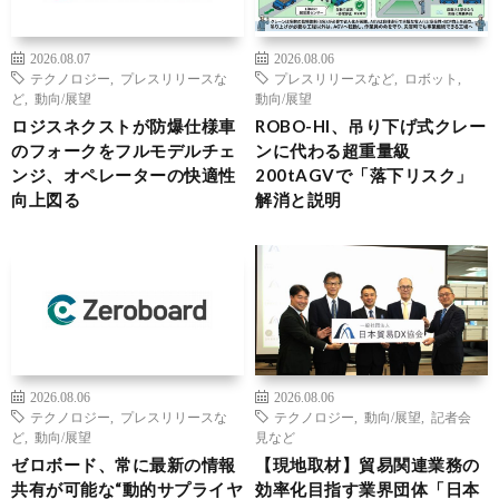
2026.08.07
2026.08.06
テクノロジー
,
プレスリリースな
プレスリリースなど
,
ロボット
,
ど
,
動向/展望
動向/展望
ロジスネクストが防爆仕様車
ROBO-HI、吊り下げ式クレー
のフォークをフルモデルチェ
ンに代わる超重量級
ンジ、オペレーターの快適性
200tAGVで「落下リスク」
向上図る
解消と説明
2026.08.06
2026.08.06
テクノロジー
,
プレスリリースな
テクノロジー
,
動向/展望
,
記者会
ど
,
動向/展望
見など
ゼロボード、常に最新の情報
【現地取材】貿易関連業務の
共有が可能な“動的サプライヤ
効率化目指す業界団体「日本