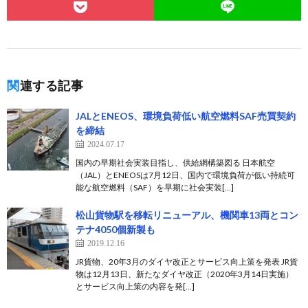
関連する記事
JALとENEOS、環境負荷低い航空燃料SAF売買契約
を締結
2024.07.17
国内の早期社会実装目指し、供給網構築図る 日本航空
（JAL）とENEOSは7月12日、国内で環境負荷が低い持続可
能な航空燃料（SAF）を早期に社会実装[…]
松山貨物駅を移転リニューアル、機関車13両とコン
テナ4050個新製も
2019.12.16
JR貨物、20年3月のダイヤ改正とサービス向上策を発表 JR貨
物は12月13日、新たなダイヤ改正（2020年3月14日実施）
とサービス向上策の内容を発[…]