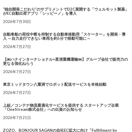
“独自開発こだわり”のサプリメントでD2C展開する「ウェルモット製薬」
がEC自動出荷アプリ「シッピーノ」を導入
2026年7月30日
自動車船の荷役中断を抑制する自動車移動用「スケーター」を開発・導
入 ～自力走行できない車両を約5分で移動可能に～
2026年7月27日
【㈱ハナインターナショナル×星清重機運輸㈱】グループ会社で販売力の
更なる強化ねらう
2026年7月27日
東京ミッドタウン八重洲でロボット配送サービスを本格始動
2026年7月27日
上組／コンテナ物流最適化サービスを提供する スタートアップ企業
「OneStream株式会社」への出資のお知らせ
2026年7月21日
ZOZO、BONJOUR SAGANの自社EC拡大に向け「Fulfillment by