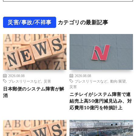
災害/事故/不祥事
カテゴリの最新記事
2026.08.08
2026.08.08
プレスリリースなど
,
災害
プレスリリースなど
,
動向/展望
,
災害
日本郵便のシステム障害が解
ニチレイがシステム障害で連
消
結売上高50億円減見込み、対
応費用10億円を特損計上