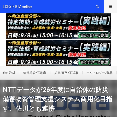
独自取材
物流施設/不動産
災害/事故/不祥事
テクノロジー/製品
NTTデータが26年度に自治体の防災
備蓄物資管理支援システム商用化目指
す、佐川とも連携