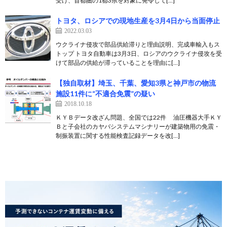
受け、首都圏の1都3県を対象に発令して[…]
トヨタ、ロシアでの現地生産を3月4日から当面停止
2022.03.03
ウクライナ侵攻で部品供給滞りと理由説明、完成車輸入もス
トップ トヨタ自動車は3月3日、ロシアのウクライナ侵攻を受
けて部品の供給が滞っていることを理由に[…]
【独自取材】埼玉、千葉、愛知3県と神戸市の物流
施設11件に“不適合免震”の疑い
2018.10.18
ＫＹＢデータ改ざん問題、全国では22件 油圧機器大手ＫＹ
Ｂと子会社のカヤバシステムマシナリーが建築物用の免震・
制振装置に関する性能検査記録データを改[…]