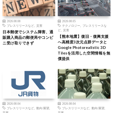
2026.08.08
2026.08.05
プレスリリースなど
,
災害
テクノロジー
,
プレスリリースな
ど
,
災害
日本郵便でシステム障害、通
【熊本地震】復旧・復興支援
販購入商品の郵便局やコンビ
へ高精度3次元点群データと
ニ受け取りできず
Google Photorealistic 3D
Tilesを活用した空間情報を無
償提供
2026.08.04
2026.08.04
プレスリリースなど
,
動向/展望
,
プレスリリースなど
,
動向/展望
,
災害
災害