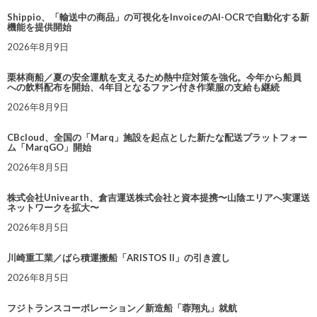
Shippio、「輸送中の商品」の可視化をInvoiceのAI-OCRで自動化する新
機能を提供開始
2026年8月9日
栗林商船／夏の安全運航を支えるため熱中症対策を強化。今年から船員
への飲料配布を開始、4年目となるファン付き作業服の支給も継続
2026年8月9日
CBcloud、全国の「Marq」施設を起点とした新たな配送プラットフォー
ム「MarqGO」開始
2026年8月5日
株式会社Univearth、倉吉運送株式会社と資本提携〜山陰エリアへ実運送
ネットワークを拡大〜
2026年8月5日
川崎重工業／ばら積運搬船「ARISTOS II」の引き渡し
2026年8月5日
フジトランスコーポレーション／新造船「蓉翔丸」就航