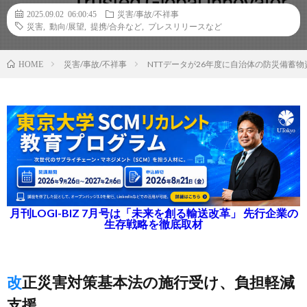
2025.09.02 06:00:45
災害/事故/不祥事
災害
,
動向/展望
,
提携/合弁など
,
プレスリリースなど
災害/事故/不祥事
NTTデータが26年度に自治体の防災備蓄
HOME
月刊LOGI-BIZ 7月号は「未来を創る輸送改革」 先行企業の
生存戦略を徹底取材
改正災害対策基本法の施行受け、負担軽減
支援