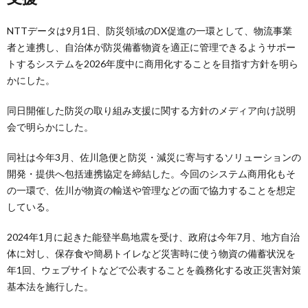
NTTデータは9月1日、防災領域のDX促進の一環として、物流事業
者と連携し、自治体が防災備蓄物資を適正に管理できるようサポー
トするシステムを2026年度中に商用化することを目指す方針を明ら
かにした。
同日開催した防災の取り組み支援に関する方針のメディア向け説明
会で明らかにした。
同社は今年3月、佐川急便と防災・減災に寄与するソリューションの
開発・提供へ包括連携協定を締結した。今回のシステム商用化もそ
の一環で、佐川が物資の輸送や管理などの面で協力することを想定
している。
2024年1月に起きた能登半島地震を受け、政府は今年7月、地方自治
体に対し、保存食や簡易トイレなど災害時に使う物資の備蓄状況を
年1回、ウェブサイトなどで公表することを義務化する改正災害対策
基本法を施行した。