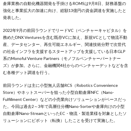
倉庫業務の自動化機器開発を手掛けるROMSは9月8日、財務基盤の
強化と事業拡大の加速に向け、総額13億円の資金調達を実施したと
発表した。
2022年9月の前回ラウンドでリードVC（ベンチャーキャピタル）を
務めたDNX Venturesを含む既存VCに加え、新規VCとして物流不動
産、データセンター、再生可能エネルギー、関連技術分野で次世代
の社会インフラを支援するスタートアップを支援している日本GLP
系のMonoful Venture Partners（モノフルベンチャーパートナー
ズ）が参加。さらに、金融機関4社からのベンチャーデットなどを含
む各種デット調達を行う。
前回ラウンドは主に小型無人店舗RCS（Robotics Convenience
Store）やネットスーパーを狙った小型自動倉庫NFC（Nano-
Fulfillment Center）などの小売業向けソリューションがベースだっ
た。今回は過去2～3年で高層仕分機Nano-Sorterや倉庫向けの小型
自動倉庫Nano-StreamといったEC・物流・製造業様を対象としたソ
リューションにピボット（転換）したことを受けて実施した。