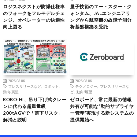
ロジスネクストが防爆仕様車
量子技術のエー・スター・ク
のフォークをフルモデルチェ
ォンタム、JALエンジニアリ
ンジ、オペレーターの快適性
ングから航空機の故障予測分
向上図る
析基盤構築を受託
2026.08.06
2026.08.06
プレスリリースなど
,
ロボット
,
テクノロジー
,
プレスリリースな
動向/展望
ど
,
動向/展望
ROBO-HI、吊り下げ式クレー
ゼロボード、常に最新の情報
ンに代わる超重量級
共有が可能な“動的サプライヤ
200tAGVで「落下リスク」
ー管理”実現する新システムの
解消と説明
提供開始へ