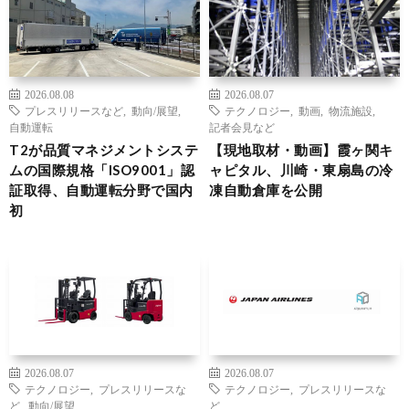
2026.08.08
2026.08.07
プレスリリースなど
,
動向/展望
,
テクノロジー
,
動画
,
物流施設
,
自動運転
記者会見など
T2が品質マネジメントシステ
【現地取材・動画】霞ヶ関キ
ムの国際規格「ISO9001」認
ャピタル、川崎・東扇島の冷
証取得、自動運転分野で国内
凍自動倉庫を公開
初
2026.08.07
2026.08.07
テクノロジー
,
プレスリリースな
テクノロジー
,
プレスリリースな
ど
,
動向/展望
ど