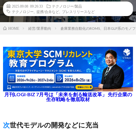
2025.09.08 09:26:33
テクノロジー/製品
テクノロジー
,
提携/合弁など
,
プレスリリースなど
経営/業界動向
倉庫業務自動化のROMS、日本GLP系のモノ
HOME
月刊LOGI-BIZ 7月号は「未来を創る輸送改革」 先行企業の
生存戦略を徹底取材
次世代モデルの開発などに充当