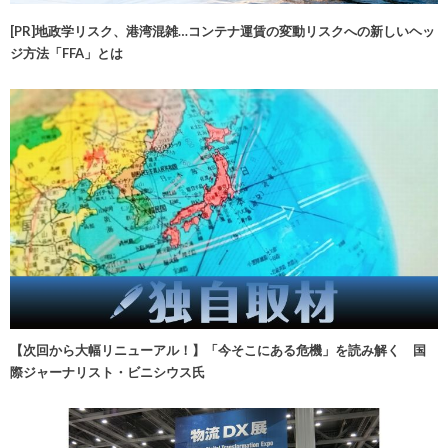
[PR]地政学リスク、港湾混雑…コンテナ運賃の変動リスクへの新しいヘッ
ジ方法「FFA」とは
【次回から大幅リニューアル！】「今そこにある危機」を読み解く 国
際ジャーナリスト・ビニシウス氏