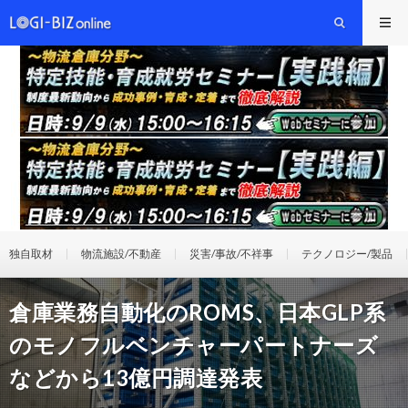
独自取材
物流施設/不動産
災害/事故/不祥事
テクノロジー/製品
倉庫業務自動化のROMS、日本GLP系
のモノフルベンチャーパートナーズ
などから13億円調達発表