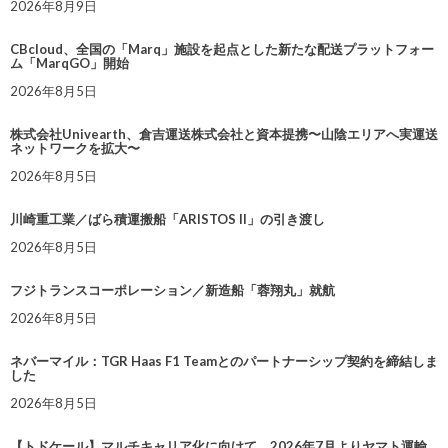
2026年8月9日
CBcloud、全国の「Marq」施設を起点とした新たな配送プラットフォー
ム「MarqGO」開始
2026年8月5日
株式会社Univearth、倉吉運送株式会社と資本提携〜山陰エリアへ実運送
ネットワークを拡大〜
2026年8月5日
川崎重工業／ばら積運搬船「ARISTOS II」の引き渡し
2026年8月5日
フジトランスコーポレーション／新造船「蓉翔丸」就航
2026年8月5日
ネバーマイル：TGR Haas F1 Teamとのパートナーシップ契約を締結しま
した
2026年8月5日
【トドケール】マルチキャリア化に向けて、2026年7月よりヤマト運輸