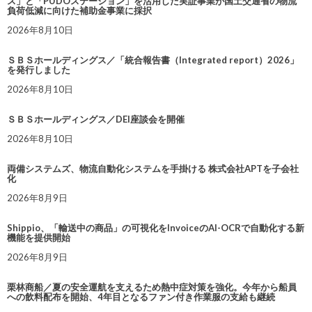
ス」と「PUDOステーション」を活用した実証事業が国土交通省の物流
負荷低減に向けた補助金事業に採択
2026年8月10日
ＳＢＳホールディングス／「統合報告書（Integrated report）2026」
を発行しました
2026年8月10日
ＳＢＳホールディングス／DEI座談会を開催
2026年8月10日
両備システムズ、物流自動化システムを手掛ける 株式会社APTを子会社
化
2026年8月9日
Shippio、「輸送中の商品」の可視化をInvoiceのAI-OCRで自動化する新
機能を提供開始
2026年8月9日
栗林商船／夏の安全運航を支えるため熱中症対策を強化。今年から船員
への飲料配布を開始、4年目となるファン付き作業服の支給も継続