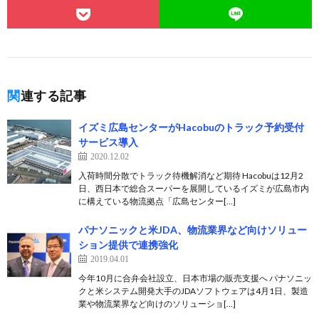
関連する記事
イズミ広島センターがHacobuのトラック予約受付
サービス導入
2020.12.02
入荷時間分散でトラック待機解消など期待 Hacobuは12月2
日、西日本で総合スーパーを展開しているイズミが広島市内
に構えている物流拠点「広島センター[…]
パナソニックと米JDA、物流業界など向けソリュー
ション提供で連携強化
2019.04.01
今年10月に合弁会社設立、日本市場の販売支援へ パナソニッ
クと米システム開発大手のJDAソフトウェアは4月1日、製造
業や物流業界など向けのソリューショ[…]