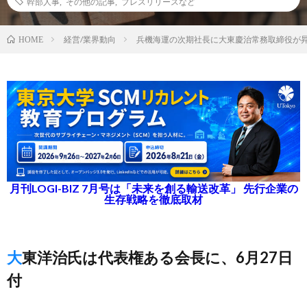
幹部人事
,
その他の記事
,
プレスリリースなど
経営/業界動向
兵機海運の次期社長に大東慶治常務取締役が昇
HOME
月刊LOGI-BIZ 7月号は「未来を創る輸送改革」 先行企業の
生存戦略を徹底取材
大東洋治氏は代表権ある会長に、6月27日
付