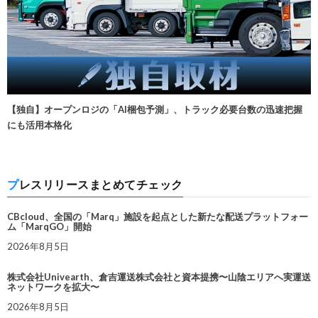
【独自】オープンロジの「AI梱包予測」、トラック必要台数の迅速把握
にも活用本格化
プレスリリースまとめてチェック
CBcloud、全国の「Marq」施設を起点とした新たな配送プラットフォー
ム「MarqGO」開始
2026年8月5日
株式会社Univearth、倉吉運送株式会社と資本提携〜山陰エリアへ実運送
ネットワークを拡大〜
2026年8月5日