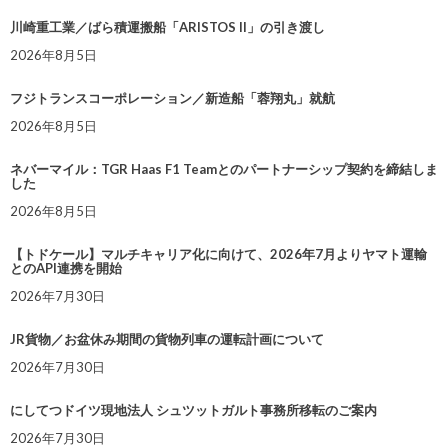
川崎重工業／ばら積運搬船「ARISTOS II」の引き渡し
2026年8月5日
フジトランスコーポレーション／新造船「蓉翔丸」就航
2026年8月5日
ネバーマイル：TGR Haas F1 Teamとのパートナーシップ契約を締結しま
した
2026年8月5日
【トドケール】マルチキャリア化に向けて、2026年7月よりヤマト運輸
とのAPI連携を開始
2026年7月30日
JR貨物／お盆休み期間の貨物列車の運転計画について
2026年7月30日
にしてつドイツ現地法人 シュツットガルト事務所移転のご案内
2026年7月30日