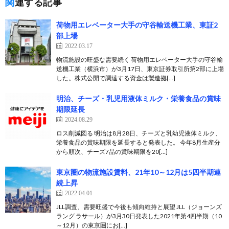
関連する記事
荷物用エレベーター大手の守谷輸送機工業、東証2
部上場
2022.03.17
物流施設の旺盛な需要続く 荷物用エレベーター大手の守谷輸
送機工業（横浜市）が3月17日、東京証券取引所第2部に上場
した。株式公開で調達する資金は製造拠[…]
明治、チーズ・乳児用液体ミルク・栄養食品の賞味
期限延長
2024.08.29
ロス削減図る 明治は8月28日、チーズと乳幼児液体ミルク、
栄養食品の賞味期限を延長すると発表した。 今年8月生産分
から順次、チーズ7品の賞味期限を20[…]
東京圏の物流施設賃料、21年10～12月は5四半期連
続上昇
2022.04.01
JLL調査、需要旺盛で今後も傾向維持と展望 JLL（ジョーンズ
ラング ラサール）が3月30日発表した2021年第4四半期（10
～12月）の東京圏にお[…]