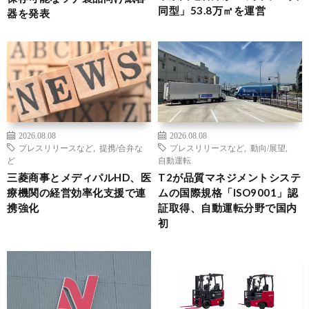
同型」53.8万㎡を運営
器を発表
2026.08.08
2026.08.08
プレスリリースなど
,
提携/合弁な
プレスリリースなど
,
動向/展望
,
ど
自動運転
三菱商事とメディパルHD、医
T2が品質マネジメントシステ
療機関の経営効率化支援で連
ムの国際規格「ISO9001」認
携強化
証取得、自動運転分野で国内
初