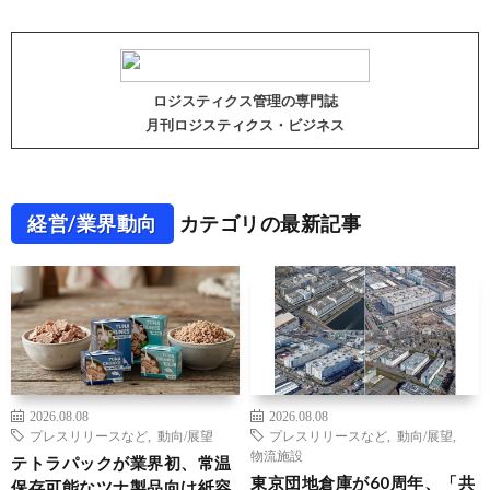
ロジスティクス管理の専門誌
月刊ロジスティクス・ビジネス
経営/業界動向
カテゴリの最新記事
2026.08.08
2026.08.08
プレスリリースなど
,
動向/展望
プレスリリースなど
,
動向/展望
,
物流施設
テトラパックが業界初、常温
東京団地倉庫が60周年、「共
保存可能なツナ製品向け紙容