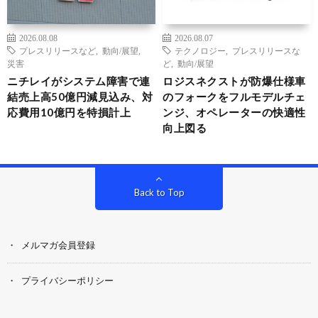
2026.08.08
2026.08.07
プレスリリースなど
,
動向/展望
,
テクノロジー
,
プレスリリースな
災害
ど
,
動向/展望
ニチレイがシステム障害で連
ロジスネクストが防爆仕様車
結売上高50億円減見込み、対
のフォークをフルモデルチェ
応費用10億円を特損計上
ンジ、オペレーターの快適性
向上図る
Back to Top
メルマガ会員登録
プライバシーポリシー