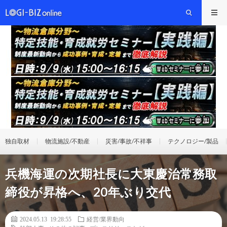
独自取材
物流施設/不動産
災害/事故/不祥事
テクノロジー/製品
兵機海運の次期社長に大東慶治常務取
締役が昇格へ、20年ぶり交代
2024.05.13 19:28:55
経営/業界動向