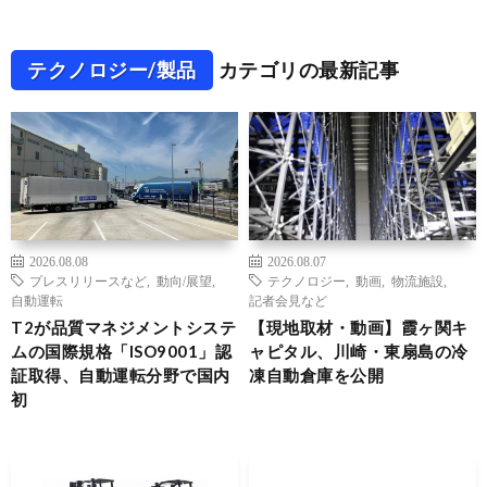
テクノロジー/製品
カテゴリの最新記事
2026.08.08
2026.08.07
プレスリリースなど
,
動向/展望
,
テクノロジー
,
動画
,
物流施設
,
自動運転
記者会見など
T2が品質マネジメントシステ
【現地取材・動画】霞ヶ関キ
ムの国際規格「ISO9001」認
ャピタル、川崎・東扇島の冷
証取得、自動運転分野で国内
凍自動倉庫を公開
初