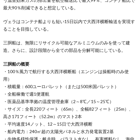
う温室効果ガスの排出量を航空輸送比で最大99％、コンテナ船比で
最大90％削減できると想定している。
ヴェラはコンテナ船よりも短い15日以内で大西洋横断輸送を実現す
ることを目指している。
三胴船は、無限にリサイクル可能なアルミニウムのみを使って建
造。さらに、設計段階から全ての部品を分解可能にしている。
三胴船の概要
・100％風力で航行する大西洋横断船（エンジンは操船時のみ使
用）
・積載量：600ユーロパレット（または500米国パレット）
・全船稼働で週1便運航
・医薬品基準準拠の温度管理倉庫（2～8℃／15～25℃）
・サイズ：全長220フィート（65m）、全幅82フィート（25m）、
高さ171フィート（52.2m）のマスト2本
・平均速度14ノット、12～15日で大西洋横断
・船内電力：240㎡超の太陽光パネルと水力発電装置2基
・生物多様性保護：帆走時、バラスト水なし、有害燃料なし、海中