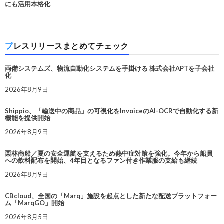
にも活用本格化
プレスリリースまとめてチェック
両備システムズ、物流自動化システムを手掛ける 株式会社APTを子会社
化
2026年8月9日
Shippio、「輸送中の商品」の可視化をInvoiceのAI-OCRで自動化する新
機能を提供開始
2026年8月9日
栗林商船／夏の安全運航を支えるため熱中症対策を強化。今年から船員
への飲料配布を開始、4年目となるファン付き作業服の支給も継続
2026年8月9日
CBcloud、全国の「Marq」施設を起点とした新たな配送プラットフォー
ム「MarqGO」開始
2026年8月5日