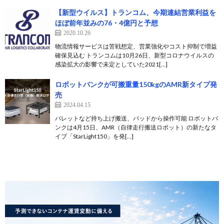
【新型ウイルス】トランコム、今期連結営業利益を
ほぼ前年並みの76・4億円と予想
2020.10.26
物流情報サービスは苦戦想定、営業強化やコスト抑制で増益
確保見込む トランコムは10月26日、新型コロナウイルスの
感染拡大の影響で未定としていた2021[…]
ロボットバンクが可搬重量150kgのAMR新タイプ発
売
2024.04.15
パレットなど持ち上げ搬送、パッドから操作可能 ロボットバ
ンクは4月15日、AMR（自律走行搬送ロボット）の新たなタ
イプ「StarLight150」を発[…]