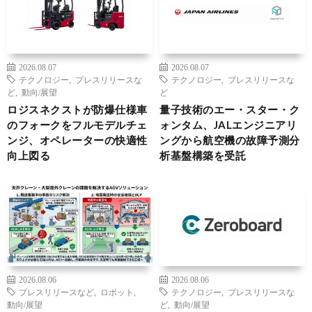
2026.08.07
2026.08.07
テクノロジー
,
プレスリリースな
テクノロジー
,
プレスリリースな
ど
,
動向/展望
ど
ロジスネクストが防爆仕様車
量子技術のエー・スター・ク
のフォークをフルモデルチェ
ォンタム、JALエンジニアリ
ンジ、オペレーターの快適性
ングから航空機の故障予測分
向上図る
析基盤構築を受託
2026.08.06
2026.08.06
プレスリリースなど
,
ロボット
,
テクノロジー
,
プレスリリースな
動向/展望
ど
,
動向/展望