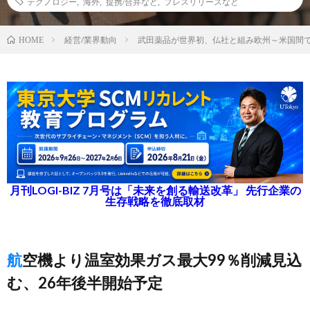
テクノロジー
,
海外
,
提携/合弁など
,
プレスリリースなど
経営/業界動向
武田薬品が世界初、仏社と組み欧州～米国間
HOME
月刊LOGI-BIZ 7月号は「未来を創る輸送改革」 先行企業の
生存戦略を徹底取材
航空機より温室効果ガス最大99％削減見込
む、26年後半開始予定