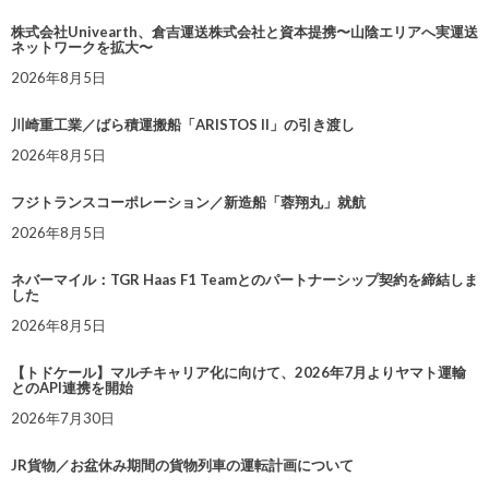
株式会社Univearth、倉吉運送株式会社と資本提携〜山陰エリアへ実運送
ネットワークを拡大〜
2026年8月5日
川崎重工業／ばら積運搬船「ARISTOS II」の引き渡し
2026年8月5日
フジトランスコーポレーション／新造船「蓉翔丸」就航
2026年8月5日
ネバーマイル：TGR Haas F1 Teamとのパートナーシップ契約を締結しま
した
2026年8月5日
【トドケール】マルチキャリア化に向けて、2026年7月よりヤマト運輸
とのAPI連携を開始
2026年7月30日
JR貨物／お盆休み期間の貨物列車の運転計画について