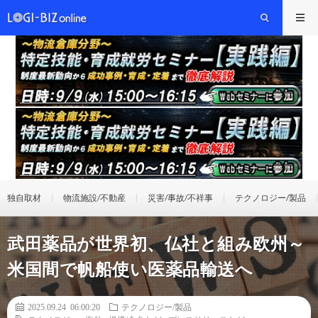
独自取材
物流施設/不動産
災害/事故/不祥事
テクノロジー/製品
武田薬品が世界初、仏社と組み欧州～
米国間で帆船使い医薬品輸送へ
2025.09.24 06:00:20
テクノロジー/製品