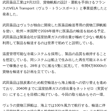
武田薬品工業は9月22日、貨物帆船の設計・運航を手掛けるフラン
スのVELA Transport（ヴェラ・トランスポート）と事業提携したと
発表した。
武田薬品はヴェラが独自に開発した医薬品輸送専用の貨物三胴帆船
を使い、欧州～米国間で2026年後半に医薬品の輸送を始める予定。
武田薬品は製薬会社が温室効果ガスの排出量が極めて少ない帆船を
利用して製品を輸送するのは世界で初めてと説明している。
温度管理可能な冷蔵システムを採用し、製品の品質を維持すること
を想定している。同システムは船上で生み出した再生可能エネルギ
ーで稼働させる。28年までに船を5隻に拡充して、年間4万8000tの
貨物を輸送する計画を立てている。
武田薬品は脱炭素のため航空輸送から海上輸送への切り替えを進め
ており、2040年までに温室効果ガスの排出量をネットゼロ（実質ゼ
ロ）にすることを目標に掲げている。今回の取り組みもその一環。
ヴェラの貨物三胴船は、海上では100％風力で航行する。輸送に伴