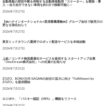
自動車船の荷役中断を抑制する自動車移動用「スケーター」を開発・導
入 ～自力走行できない車両を約5分で移動可能に～
2026年7月27日
【㈱ハナインターナショナル×星清重機運輸㈱】グループ会社で販売力の
更なる強化ねらう
2026年7月27日
東京ミッドタウン八重洲でロボット配送サービスを本格始動
2026年7月27日
上組／コンテナ物流最適化サービスを提供する スタートアップ企業
「OneStream株式会社」への出資のお知らせ
2026年7月21日
ZOZO、BONJOUR SAGANの自社EC拡大に向け「Fulfillment by
ZOZO」を提供開始
2026年7月21日
ロジポケ、「パスキー認証（MFA）」機能をリリース
2026年7月21日