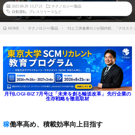
2025.09.29 13:27:21
テクノロジー/製品
自動運転
,
プレスリリースなど
テクノロジー/製品
T2と三井倉庫ロジが国内初、「クロスド
HOME
月刊LOGI-BIZ 7月号は「未来を創る輸送改革」 先行企業の
生存戦略を徹底取材
稼働率高め、積載効率向上目指す