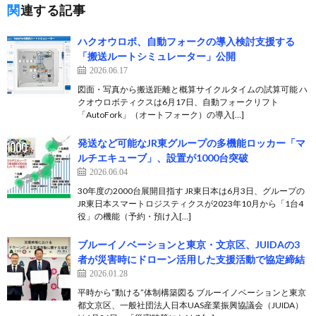
関連する記事
ハクオウロボ、自動フォークの導入検討支援する
「搬送ルートシミュレーター」公開
2026.06.17
図面・写真から搬送距離と概算サイクルタイムの試算可能 ハ
クオウロボティクスは6月17日、自動フォークリフト
「AutoFork」（オートフォーク）の導入[…]
発送など可能なJR東グループの多機能ロッカー「マ
ルチエキューブ」、設置が1000台突破
2026.06.04
30年度の2000台展開目指す JR東日本は6月3日、グループの
JR東日本スマートロジスティクスが2023年10月から「1台4
役」の機能（予約・預け入[…]
ブルーイノベーションと東京・文京区、JUIDAの3
者が災害時にドローン活用した支援活動で協定締結
2026.01.28
平時から“動ける”体制構築図る ブルーイノベーションと東京
都文京区、一般社団法人日本UAS産業振興協議会（JUIDA）