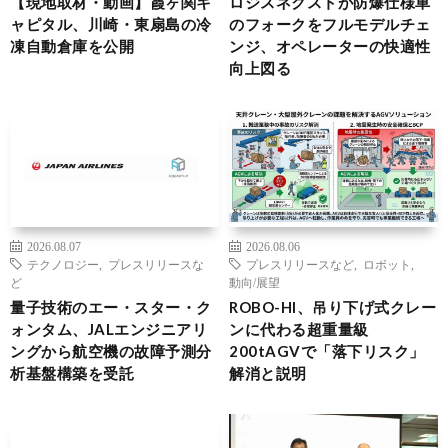
【現地取材・動画】霞ヶ関キ
ロジスネクストが防爆仕様車
ャピタル、川崎・東扇島の冷
のフォークをフルモデルチェ
凍自動倉庫を公開
ンジ、オペレーターの快適性
向上図る
2026.08.07
2026.08.06
テクノロジー
,
プレスリリースな
プレスリリースなど
,
ロボット
,
ど
動向/展望
量子技術のエー・スター・ク
ROBO-HI、吊り下げ式クレー
ォンタム、JALエンジニアリ
ンに代わる超重量級
ングから航空機の故障予測分
200tAGVで「落下リスク」
析基盤構築を受託
解消と説明