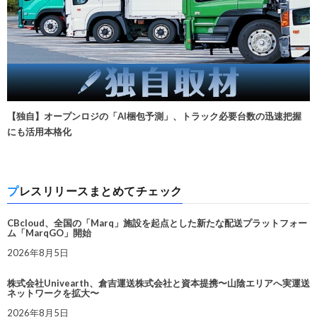
【独自】オープンロジの「AI梱包予測」、トラック必要台数の迅速把握
にも活用本格化
プレスリリースまとめてチェック
CBcloud、全国の「Marq」施設を起点とした新たな配送プラットフォー
ム「MarqGO」開始
2026年8月5日
株式会社Univearth、倉吉運送株式会社と資本提携〜山陰エリアへ実運送
ネットワークを拡大〜
2026年8月5日