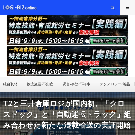
独自取材
物流施設/不動産
災害/事故/不祥事
テクノロジー/製品
T2と三井倉庫ロジが国内初、「クロ
スドック」と「自動運転トラック」組
み合わせた新たな混載輸送の実証開始