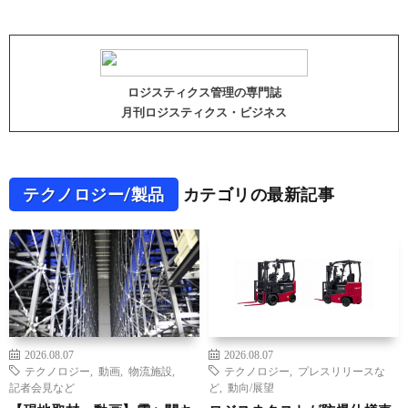
ロジスティクス管理の専門誌
月刊ロジスティクス・ビジネス
テクノロジー/製品
カテゴリの最新記事
2026.08.07
2026.08.07
テクノロジー
,
動画
,
物流施設
,
テクノロジー
,
プレスリリースな
記者会見など
ど
,
動向/展望