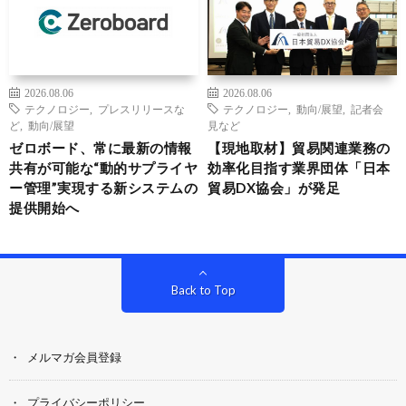
2026.08.06
2026.08.06
テクノロジー
,
プレスリリースな
テクノロジー
,
動向/展望
,
記者会
ど
,
動向/展望
見など
ゼロボード、常に最新の情報
【現地取材】貿易関連業務の
共有が可能な“動的サプライヤ
効率化目指す業界団体「日本
ー管理”実現する新システムの
貿易DX協会」が発足
提供開始へ
Back to Top
メルマガ会員登録
プライバシーポリシー