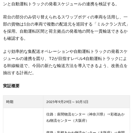
ンと自動運転トラックの発着スケジュールの連携を検証する。
荷台の部分のみ切り替えられるスワップボディの車両を活用し、一
部の貨物は1台の車両で複数の配送元を巡回する「ミルクラン方式」
を採用。自動運転区間と荷主拠点の発着地の間を一貫輸送できるか
も確認する。
より効率的な集配送オペレーションや自動運転トラックの発着スケ
ジュールの連携を図り、T2が目指すレベル4自動運転トラックによ
る幹線輸送で、今回の新たな輸送方法を導入できるよう、改善点を
抽出する計画だ。
実証概要
時期
2025年9月29日～10月1日
往路：座間物流センター（神奈川県）⇒彩都あか
ね物流センター（大阪府）
復路：彩都あかね物流センター（大阪府）⇒座間