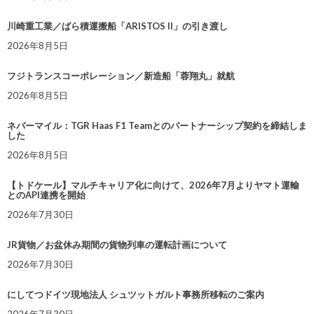
川崎重工業／ばら積運搬船「ARISTOS II」の引き渡し
2026年8月5日
フジトランスコーポレーション／新造船「蓉翔丸」就航
2026年8月5日
ネバーマイル：TGR Haas F1 Teamとのパートナーシップ契約を締結しま
した
2026年8月5日
【トドケール】マルチキャリア化に向けて、2026年7月よりヤマト運輸
とのAPI連携を開始
2026年7月30日
JR貨物／お盆休み期間の貨物列車の運転計画について
2026年7月30日
にしてつドイツ現地法人 シュツットガルト事務所移転のご案内
2026年7月30日