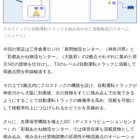
クロスドックと自動運転トラックを組み合わせた混載輸送のスキーム
（イメージ）
今回の実証は三井倉庫ロジの「座間物流センター」（神奈川県）と
「彩都あかね物流センター」（大阪府）の2拠点それぞれに集めた荷
主5社の貨物を仕分けし、T2のレベル2自動運転トラックに混載して
両拠点間を幹線輸送する。
その上で2拠点内にクロスドックの機能を設け、自動運転トラックが
神奈川から大阪に到着後、次の貨物をすぐに積み込んで出発できる
ようにすることで自動運転トラックの稼働率を高め、混載を可能に
して積載率向上につなげられるかどうかを見極める。
さらに、在庫保管機能を備えたDC（ディストリビューションセンタ
ー）の「彩都あかね物流センター」では保管在庫も混載貨物として
積み込み、積み合わせ貨物調整の容易性や物流拠点のオペレーショ