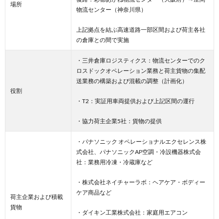
場所
物流センター（神奈川県）
上記拠点を結ぶ高速道路一部区間および荷主各社
の倉庫との間で実施
・三井倉庫ロジスティクス：物流センターでのク
ロスドックオペレーション業務と荷主貨物の集配
送業務の構築および混載の調整（計画化）
役割
・T2：実証用車両提供および上記区間の運行
・協力荷主企業5社：貨物の提供
・パナソニック オペレーショナルエクセレンス株
式会社、パナソニックAP空調・冷設機器株式会
社：業務用冷凍・冷蔵庫など
・株式会社ネイチャーラボ：ヘアケア・ボディー
ケア商品など
荷主企業および積載
貨物
・ダイキン工業株式会社：家庭用エアコン