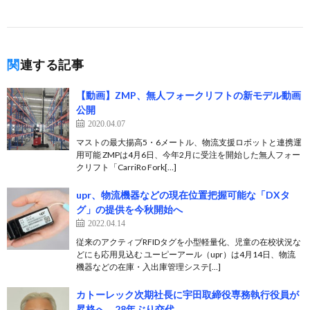
関連する記事
【動画】ZMP、無人フォークリフトの新モデル動画
公開
2020.04.07
マストの最大揚高5・6メートル、物流支援ロボットと連携運
用可能 ZMPは4月6日、今年2月に受注を開始した無人フォー
クリフト「CarriRo Fork[…]
upr、物流機器などの現在位置把握可能な「DXタ
グ」の提供を今秋開始へ
2022.04.14
従来のアクティブRFIDタグを小型軽量化、児童の在校状況な
どにも応用見込む ユーピーアール（upr）は4月14日、物流
機器などの在庫・入出庫管理システ[…]
カトーレック次期社長に宇田取締役専務執行役員が
昇格へ、28年ぶり交代