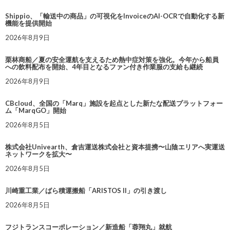
Shippio、「輸送中の商品」の可視化をInvoiceのAI-OCRで自動化する新
機能を提供開始
2026年8月9日
栗林商船／夏の安全運航を支えるため熱中症対策を強化。今年から船員
への飲料配布を開始、4年目となるファン付き作業服の支給も継続
2026年8月9日
CBcloud、全国の「Marq」施設を起点とした新たな配送プラットフォー
ム「MarqGO」開始
2026年8月5日
株式会社Univearth、倉吉運送株式会社と資本提携〜山陰エリアへ実運送
ネットワークを拡大〜
2026年8月5日
川崎重工業／ばら積運搬船「ARISTOS II」の引き渡し
2026年8月5日
フジトランスコーポレーション／新造船「蓉翔丸」就航