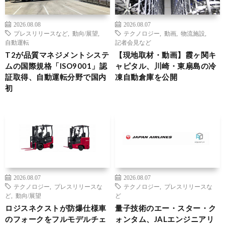
2026.08.08
2026.08.07
プレスリリースなど
,
動向/展望
,
テクノロジー
,
動画
,
物流施設
,
自動運転
記者会見など
T2が品質マネジメントシステ
【現地取材・動画】霞ヶ関キ
ムの国際規格「ISO9001」認
ャピタル、川崎・東扇島の冷
証取得、自動運転分野で国内
凍自動倉庫を公開
初
2026.08.07
2026.08.07
テクノロジー
,
プレスリリースな
テクノロジー
,
プレスリリースな
ど
,
動向/展望
ど
ロジスネクストが防爆仕様車
量子技術のエー・スター・ク
のフォークをフルモデルチェ
ォンタム、JALエンジニアリ