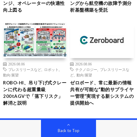
ンジ、オペレーターの快適性
ングから航空機の故障予測分
向上図る
析基盤構築を受託
2026.08.06
2026.08.06
プレスリリースなど
,
ロボット
,
テクノロジー
,
プレスリリースな
動向/展望
ど
,
動向/展望
ROBO-HI、吊り下げ式クレー
ゼロボード、常に最新の情報
ンに代わる超重量級
共有が可能な“動的サプライヤ
200tAGVで「落下リスク」
ー管理”実現する新システムの
解消と説明
提供開始へ
Back to Top