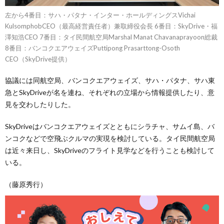
左から4番目：サハ・パタナ・インター・ホールディングスVichai
KulsomphobCEO（最高経営責任者）兼取締役会長 6番目：SkyDrive・福
澤知浩CEO 7番目：タイ民間航空局Marshal Manat Chavanaprayoon総裁
8番目：バンコクエアウェイズPuttipong Prasarttong-Osoth
CEO（SkyDrive提供）
協議には同航空局、バンコクエアウェイズ、サハ・パタナ、サハ東
急とSkyDriveが名を連ね、それぞれの立場から情報提供したり、意
見を交わしたりした。
SkyDriveはバンコクエアウェイズとともにシラチャ、サムイ島、バ
ンコクなどで空飛ぶクルマの実現を検討している。タイ民間航空局
は近々来日し、SkyDriveのフライト見学などを行うことも検討して
いる。
（藤原秀行）