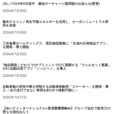
JAL／2026年8月前半 燃油サーチャージ適用額のお知らせ(変更)
2026年7月30日
椿本チエイン／再生可能エネルギーを活用し、カーボンニュートラル実
現を加速
2026年7月30日
三井倉庫ホールディングス、受託物流業務に 「生成AI出荷検品アプリ」
を開発・導入開始
2026年7月30日
“独自開発こだわり”のサプリメントでD2C展開する「ウェルモット製薬」
がEC自動出荷アプリ「シッピーノ」を導入
2026年7月30日
自動車船の荷役中断を抑制する自動車移動用「スケーター」を開発・導
入 ～自力走行できない車両を約5分で移動可能に～
2026年7月27日
【㈱ハナインターナショナル×星清重機運輸㈱】グループ会社で販売力の
更なる強化ねらう