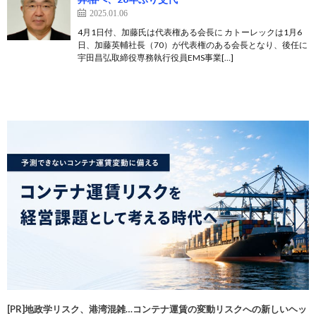
2025.01.06
4月1日付、加藤氏は代表権ある会長に カトーレックは1月6
日、加藤英輔社長（70）が代表権のある会長となり、後任に
宇田昌弘取締役専務執行役員EMS事業[…]
[PR]地政学リスク、港湾混雑…コンテナ運賃の変動リスクへの新しいヘッ