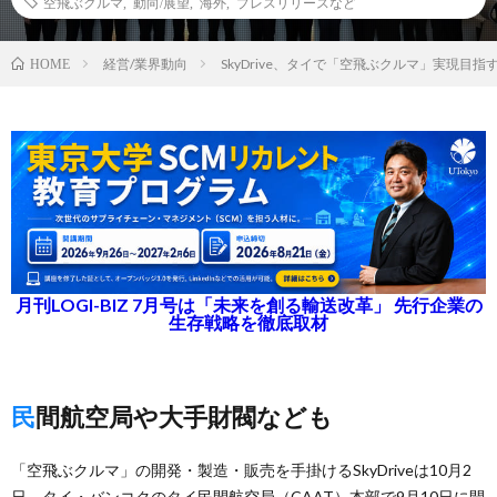
空飛ぶクルマ
,
動向/展望
,
海外
,
プレスリリースなど
経営/業界動向
SkyDrive、タイで「空飛ぶクルマ」実現目
HOME
月刊LOGI-BIZ 7月号は「未来を創る輸送改革」 先行企業の
生存戦略を徹底取材
民間航空局や大手財閥なども
「空飛ぶクルマ」の開発・製造・販売を手掛けるSkyDriveは10月2
日、タイ・バンコクのタイ民間航空局（CAAT）本部で9月10日に開