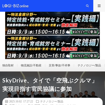
独自取材
物流施設/不動産
災害/事故/不祥事
テクノロジー/製品
SkyDrive、タイで「空飛ぶクルマ」
実現目指す官民協議に参加
2025.10.02 17:27:22
テクノロジー/製品