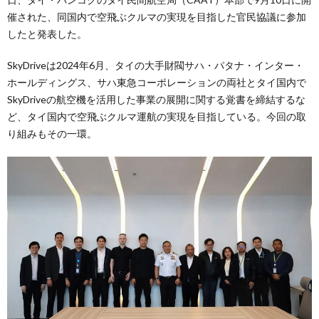
催された、同国内で空飛ぶクルマの実現を目指した官民協議に参加
したと発表した。
SkyDriveは2024年6月、タイの大手財閥サハ・パタナ・インター・
ホールディングス、サハ東急コーポレーションの両社とタイ国内で
SkyDriveの航空機を活用した事業の展開に関する覚書を締結するな
ど、タイ国内で空飛ぶクルマ運航の実現を目指している。今回の取
り組みもその一環。