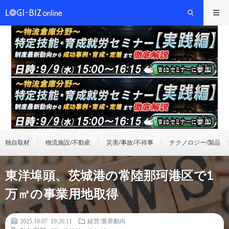
独自取材
物流施設/不動産
災害/事故/不祥事
テクノロジー/製品
東洋埠頭、茨城港の常陸那珂港区で1
万㎡の事業用地取得
2025.10.07 19:26:11
経営/業界動向