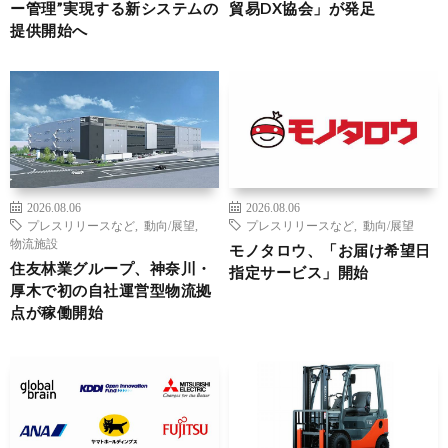
ー管理”実現する新システムの
貿易DX協会」が発足
提供開始へ
2026.08.06
2026.08.06
プレスリリースなど
,
動向/展望
,
プレスリリースなど
,
動向/展望
物流施設
モノタロウ、「お届け希望日
住友林業グループ、神奈川・
指定サービス」開始
厚木で初の自社運営型物流拠
点が稼働開始