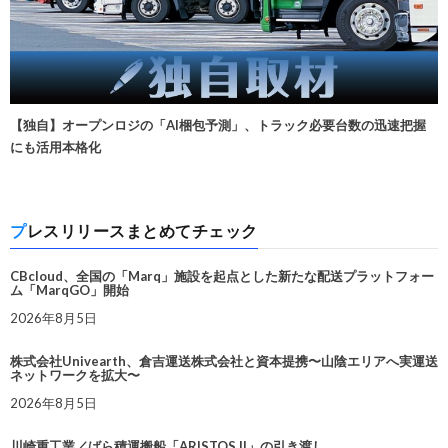
【独自】オープンロジの「AI梱包予測」、トラック必要台数の迅速把握
にも活用本格化
プレスリリースまとめてチェック
CBcloud、全国の「Marq」施設を起点とした新たな配送プラットフォー
ム「MarqGO」開始
2026年8月5日
株式会社Univearth、倉吉運送株式会社と資本提携〜山陰エリアへ実運送
ネットワークを拡大〜
2026年8月5日
川崎重工業／ばら積運搬船「ARISTOS II」の引き渡し