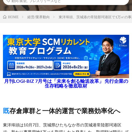
動向/展望
,
プレスリリースなど
経営/業界動向
東洋埠頭、茨城港の常陸那珂港区で1万㎡の事
HOME
月刊LOGI-BIZ 7月号は「未来を創る輸送改革」 先行企業の
生存戦略を徹底取材
既存倉庫群と一体的運営で業務効率化へ
東洋埠頭は10月7日、茨城県ひたちなか市の茨城港常陸那珂港区
で、新たに事業用地1万㎡を取得したと発表した。取得額は開示して