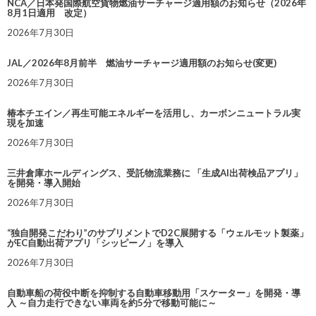
NCA／日本発国際航空貨物燃油サーチャージ適用額のお知らせ（2026年
8月1日適用 改定）
2026年7月30日
JAL／2026年8月前半 燃油サーチャージ適用額のお知らせ(変更)
2026年7月30日
椿本チエイン／再生可能エネルギーを活用し、カーボンニュートラル実
現を加速
2026年7月30日
三井倉庫ホールディングス、受託物流業務に 「生成AI出荷検品アプリ」
を開発・導入開始
2026年7月30日
“独自開発こだわり”のサプリメントでD2C展開する「ウェルモット製薬」
がEC自動出荷アプリ「シッピーノ」を導入
2026年7月30日
自動車船の荷役中断を抑制する自動車移動用「スケーター」を開発・導
入 ～自力走行できない車両を約5分で移動可能に～