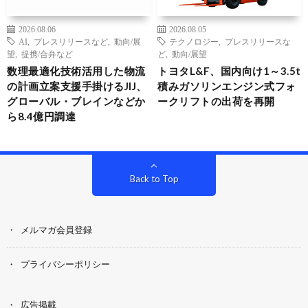
2026.08.06
2026.08.05
AI
,
プレスリリースなど
,
動向/展
テクノロジー
,
プレスリリースな
望
,
提携/合弁など
ど
,
動向/展望
数理最適化技術活用した物流
トヨタL&F、国内向け1～3.5t
の計画立案支援手掛けるJIJ、
積みガソリンエンジン式フォ
グローバル・ブレインなどか
ークリフトの出荷を再開
ら8.4億円調達
Back to Top
メルマガ会員登録
プライバシーポリシー
広告掲載