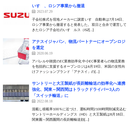
いすゞ、ロシア事業から撤退
2023.07.29
子会社株式を現地メーカーに譲渡 いすゞ自動車は7月14日、
ロシア事業から撤退すると発表した。 双日と合弁で運営して
きたロシア子会社のいすゞルス（ISZ[…]
アナスイジャパン、物流パートナーにオープンロジ
を選定
2020.06.19
アパレルや雑貨のEC業務効率化 中小EC事業者らの物流業務
を包括的に支援するオープンロジは6月19日、米国の女性向
けファッションブランド「アナスイ」の[…]
サントリーと大王製紙が⾧距離輸送の効率化へ連携
強化、関東～関西間はトラックドライバー3人の
「スイッチ輸送」に
2022.08.18
混載し積載率100％に近づけ、運転時間2100時間削減見込む
サントリーホールディングス（HD）と大王製紙は8月18日、
関東圏～関西圏間の⾧距離輸送効[…]