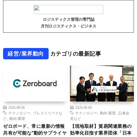
ロジスティクス管理の専門誌
月刊ロジスティクス・ビジネス
経営/業界動向
カテゴリの最新記事
2026.08.06
2026.08.06
テクノロジー
,
プレスリリースな
テクノロジー
,
動向/展望
,
記者会
ど
,
動向/展望
見など
ゼロボード、常に最新の情報
【現地取材】貿易関連業務の
共有が可能な“動的サプライヤ
効率化目指す業界団体「日本