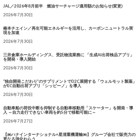
JAL／2026年8月前半 燃油サーチャージ適用額のお知らせ(変更)
2026年7月30日
椿本チエイン／再生可能エネルギーを活用し、カーボンニュートラル実
現を加速
2026年7月30日
三井倉庫ホールディングス、受託物流業務に 「生成AI出荷検品アプリ」
を開発・導入開始
2026年7月30日
“独自開発こだわり”のサプリメントでD2C展開する「ウェルモット製薬」
がEC自動出荷アプリ「シッピーノ」を導入
2026年7月30日
自動車船の荷役中断を抑制する自動車移動用「スケーター」を開発・導
入 ～自力走行できない車両を約5分で移動可能に～
2026年7月27日
【㈱ハナインターナショナル×星清重機運輸㈱】グループ会社で販売力の
更なる強化ねらう