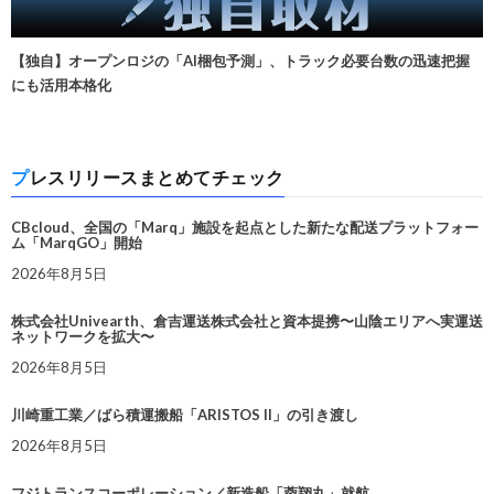
【独自】オープンロジの「AI梱包予測」、トラック必要台数の迅速把握
にも活用本格化
プレスリリースまとめてチェック
CBcloud、全国の「Marq」施設を起点とした新たな配送プラットフォー
ム「MarqGO」開始
2026年8月5日
株式会社Univearth、倉吉運送株式会社と資本提携〜山陰エリアへ実運送
ネットワークを拡大〜
2026年8月5日
川崎重工業／ばら積運搬船「ARISTOS II」の引き渡し
2026年8月5日
フジトランスコーポレーション／新造船「蓉翔丸」就航