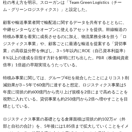
柱の考え方を明示。スローガンは「Team Green Logistics（チー
ム・グリーンロジスティクス）」と設定した。
顧客や輸送事業者間で輸配送に関するデータを共有するとともに、
中継センターなどをオープンに使えるアセットを提供。幹線輸送の
特積み事業を着実に成長させるのに加え、物流業務全体を担う「ロ
ジスティクス事業」や、顧客ごとに最適な輸送を提案する「貸切事
業」の高収益分野を伸ばし、3～5年以内にROE（自己資本利益率）
8％以上の達成を目指す方針を鮮明に打ち出した。PBR（株価純資産
倍率）1倍超の早期実現もうたっている。
特積み事業に関しては、グループ4社を統合したことによりコスト削
減効果が3～5年で60億円に達すると想定。ロジスティクス事業は5
年度に現状の約600億円から売り上げ規模を2倍にまで高めることを
視野に入れている。貸切事業も約250億円から2倍へ増やすことを目
標としている。
ロジスティクス事業の基礎となる倉庫面積は現状の約102万㎡（外
部と自社の合計）を、5年後には1.85倍まで拡大していくことをイメ