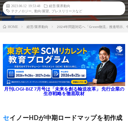
2023.06.12 19:53:48
経営/業界動向
テクノロジー
,
動向/展望
,
プレスリリースなど
経営/業界動向
2024年問題対応へ「Green物流」推進明示
HOME
月刊LOGI-BIZ 7月号は「未来を創る輸送改革」 先行企業の
生存戦略を徹底取材
セイノーHDが中期ロードマップを初作成