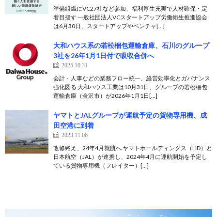
準備組織にVC27社など参加、福利厚生充実で人材確保・定
着目指す 一般社団法人VCスタートアップ労働衛生推進協会
は6月30日、スタートアップやベンチャ[…]
大和ハウス系の若松梱包運輸倉庫、石川のグループ
3社を26年1月1日付で吸収合併へ
2025.10.31
会計・人事などの業務フロー統一、経営効率化とガバナンス
強化図る 大和ハウス工業は10月31日、グループの若松梱包
運輸倉庫（金沢市）が2026年1月1日[…]
ヤマトとJALグループが運航予定の貨物専用機、成
田空港に到着
2023.11.06
改修終え、24年4月就航へ ヤマトホールディングス（HD）と
日本航空（JAL）が連携し、2024年4月に運航開始を予定し
ている貨物専用機（フレイター）[…]