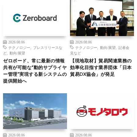
2026.08.06
2026.08.06
テクノロジー
,
プレスリリースな
テクノロジー
,
動向/展望
,
記者会
ど
,
動向/展望
見など
ゼロボード、常に最新の情報
【現地取材】貿易関連業務の
共有が可能な“動的サプライヤ
効率化目指す業界団体「日本
ー管理”実現する新システムの
貿易DX協会」が発足
提供開始へ
2026.08.06
2026.08.06