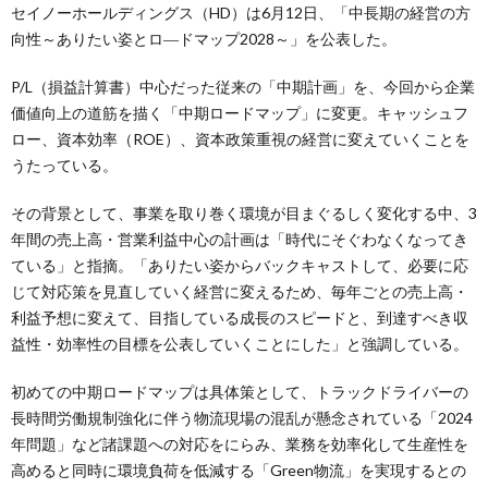
セイノーホールディングス（HD）は6月12日、「中長期の経営の方
向性～ありたい姿とロ―ドマップ2028～」を公表した。
P/L（損益計算書）中心だった従来の「中期計画」を、今回から企業
価値向上の道筋を描く「中期ロードマップ」に変更。キャッシュフ
ロー、資本効率（ROE）、資本政策重視の経営に変えていくことを
うたっている。
その背景として、事業を取り巻く環境が目まぐるしく変化する中、3
年間の売上高・営業利益中心の計画は「時代にそぐわなくなってき
ている」と指摘。「ありたい姿からバックキャストして、必要に応
じて対応策を見直していく経営に変えるため、毎年ごとの売上高・
利益予想に変えて、目指している成長のスピードと、到達すべき収
益性・効率性の目標を公表していくことにした」と強調している。
初めての中期ロードマップは具体策として、トラックドライバーの
長時間労働規制強化に伴う物流現場の混乱が懸念されている「2024
年問題」など諸課題への対応をにらみ、業務を効率化して生産性を
高めると同時に環境負荷を低減する「Green物流」を実現するとの