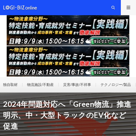
独自取材
物流施設/不動産
災害/事故/不祥事
テクノロジー/製品
2024年問題対応へ「Green物流」推進
明示、中・大型トラックのEV化など
促進