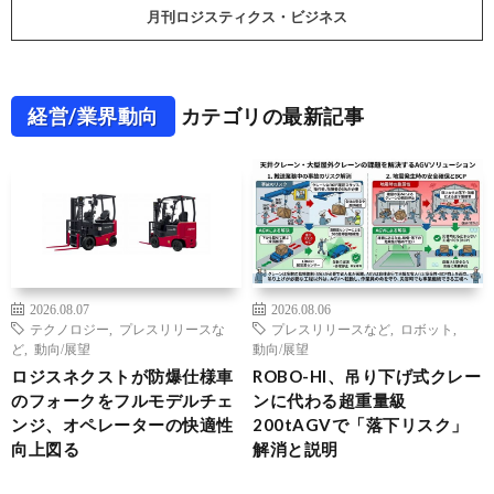
月刊ロジスティクス・ビジネス
経営/業界動向
カテゴリの最新記事
2026.08.07
2026.08.06
テクノロジー
,
プレスリリースな
プレスリリースなど
,
ロボット
,
ど
,
動向/展望
動向/展望
ロジスネクストが防爆仕様車
ROBO-HI、吊り下げ式クレー
のフォークをフルモデルチェ
ンに代わる超重量級
ンジ、オペレーターの快適性
200tAGVで「落下リスク」
向上図る
解消と説明