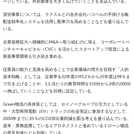
ージしている。外部倉庫を大きく広げていくことを見込んでいる。
貸切事業については、ラクスルとの合弁会社ハコベルの手掛ける輸
配送効率化システムを活用し配車力を高めることなどを盛り込んで
いる。
企業規模拡大へ積極的にM&Aへ取り組むのに加え、コーポレートベ
ンチャーキャピタル（CVC）を活かしたスタートアップ投資による
新規事業開発も引き続き進める。
従業員の能力と意識を高めることで企業価値の増大を目指す「人的
資本戦略」としては、定着率を22年度の93.2％から25年度は98％ま
で引き上げることや、1人当たりの教育時間を150分から2倍の300分
へ伸ばしていくことなどを目標に設定している。
Green物流の具体策としては、セイノーグループが主力としている
中・大型商用電動（EV）トラックの社会実証に参加するなどして、
2030年までに35％のCO2排出量削減を図る考えを盛り込んでいる。
資本・業務提携しているエアロネクストと進めているドローン物流
の普及加速なども列挙している。