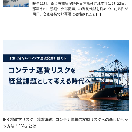
昨年11月、既に懲戒解雇処分 日本郵便沖縄支社は1月22日、
那覇市の「那覇中央郵便局」の課長代理を務めていた男性が
同日、窃盗容疑で那覇署に逮捕されたと[…]
[PR]地政学リスク、港湾混雑…コンテナ運賃の変動リスクへの新しいヘッ
ジ方法「FFA」とは