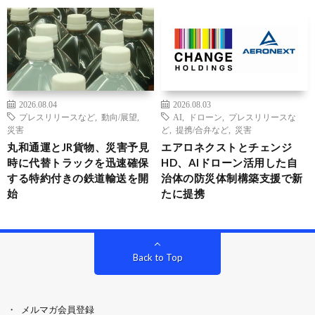
2026.08.04
2026.08.03
プレスリリースなど
,
動向/展望
,
AI
,
ドローン
,
プレスリリースな
災害
ど
,
提携/合弁など
,
災害
丸和通運とJR貨物、災害予見
エアロネクストとチェンジ
時に代替トラックを迅速確保
HD、AIドローン活用した自
する特約付きの鉄道輸送を開
治体の防災体制構築支援で新
始
たに提携
Back to Top
メルマガ会員登録