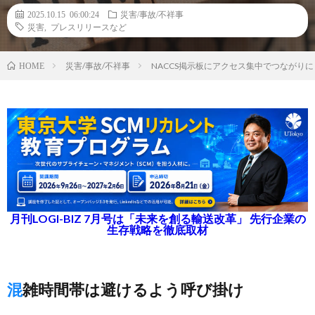
2025.10.15 06:00:24
災害/事故/不祥事
災害
,
プレスリリースなど
災害/事故/不祥事
NACCS掲示板にアクセス集中でつながりに
HOME
月刊LOGI-BIZ 7月号は「未来を創る輸送改革」 先行企業の
生存戦略を徹底取材
混雑時間帯は避けるよう呼び掛け