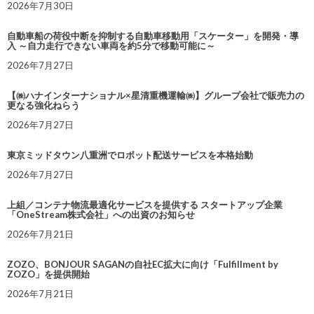
2026年7月30日
自動車船の荷役中断を抑制する自動車移動用「スケーター」を開発・導
入 ～自力走行できない車両を約5分で移動可能に～
2026年7月27日
【㈱ハナインターナショナル×星清重機運輸㈱】グループ会社で販売力の
更なる強化ねらう
2026年7月27日
東京ミッドタウン八重洲でロボット配送サービスを本格始動
2026年7月27日
上組／コンテナ物流最適化サービスを提供する スタートアップ企業
「OneStream株式会社」への出資のお知らせ
2026年7月21日
ZOZO、BONJOUR SAGANの自社EC拡大に向け「Fulfillment by
ZOZO」を提供開始
2026年7月21日