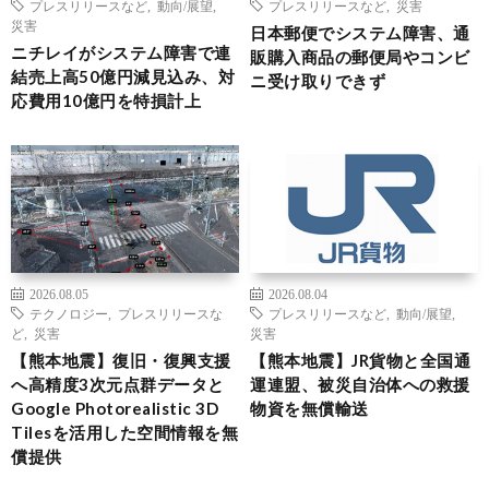
プレスリリースなど
,
動向/展望
,
プレスリリースなど
,
災害
災害
日本郵便でシステム障害、通
ニチレイがシステム障害で連
販購入商品の郵便局やコンビ
結売上高50億円減見込み、対
ニ受け取りできず
応費用10億円を特損計上
2026.08.05
2026.08.04
テクノロジー
,
プレスリリースな
プレスリリースなど
,
動向/展望
,
ど
,
災害
災害
【熊本地震】復旧・復興支援
【熊本地震】JR貨物と全国通
へ高精度3次元点群データと
運連盟、被災自治体への救援
Google Photorealistic 3D
物資を無償輸送
Tilesを活用した空間情報を無
償提供