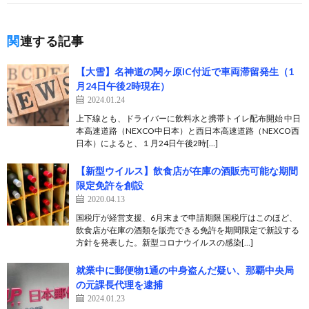
関連する記事
【大雪】名神道の関ヶ原IC付近で車両滞留発生（1
月24日午後2時現在）
2024.01.24
上下線とも、ドライバーに飲料水と携帯トイレ配布開始 中日
本高速道路（NEXCO中日本）と西日本高速道路（NEXCO西
日本）によると、１月24日午後2時[…]
【新型ウイルス】飲食店が在庫の酒販売可能な期間
限定免許を創設
2020.04.13
国税庁が経営支援、6月末まで申請期限 国税庁はこのほど、
飲食店が在庫の酒類を販売できる免許を期間限定で新設する
方針を発表した。新型コロナウイルスの感染[…]
就業中に郵便物1通の中身盗んだ疑い、那覇中央局
の元課長代理を逮捕
2024.01.23