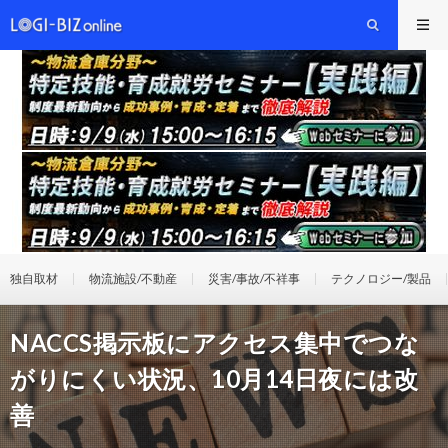
独自取材
物流施設/不動産
災害/事故/不祥事
テクノロジー/製品
NACCS掲示板にアクセス集中でつな
がりにくい状況、10月14日夜には改
善