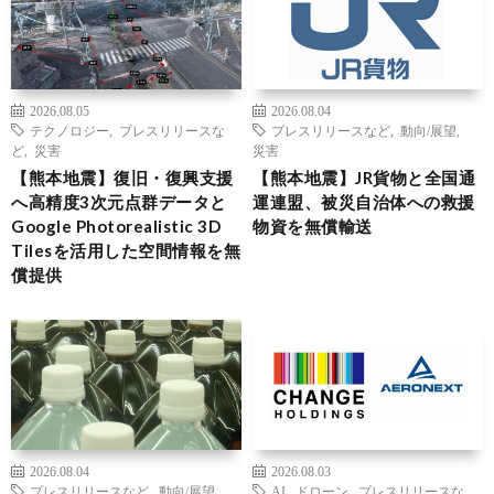
2026.08.05
2026.08.04
テクノロジー
,
プレスリリースな
プレスリリースなど
,
動向/展望
,
ど
,
災害
災害
【熊本地震】復旧・復興支援
【熊本地震】JR貨物と全国通
へ高精度3次元点群データと
運連盟、被災自治体への救援
Google Photorealistic 3D
物資を無償輸送
Tilesを活用した空間情報を無
償提供
2026.08.04
2026.08.03
プレスリリースなど
,
動向/展望
,
AI
,
ドローン
,
プレスリリースな