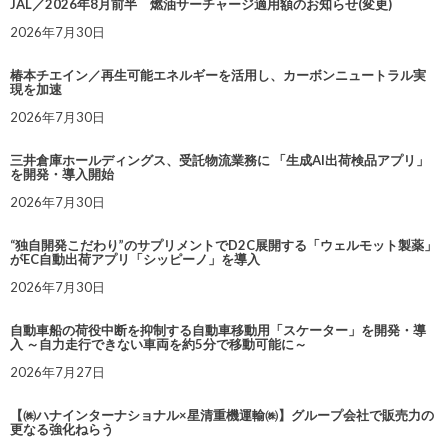
JAL／2026年8月前半 燃油サーチャージ適用額のお知らせ(変更)
2026年7月30日
椿本チエイン／再生可能エネルギーを活用し、カーボンニュートラル実
現を加速
2026年7月30日
三井倉庫ホールディングス、受託物流業務に 「生成AI出荷検品アプリ」
を開発・導入開始
2026年7月30日
“独自開発こだわり”のサプリメントでD2C展開する「ウェルモット製薬」
がEC自動出荷アプリ「シッピーノ」を導入
2026年7月30日
自動車船の荷役中断を抑制する自動車移動用「スケーター」を開発・導
入 ～自力走行できない車両を約5分で移動可能に～
2026年7月27日
【㈱ハナインターナショナル×星清重機運輸㈱】グループ会社で販売力の
更なる強化ねらう