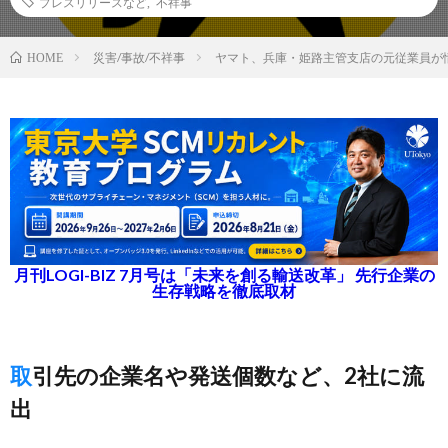
プレスリリースなど
,
不祥事
災害/事故/不祥事
ヤマト、兵庫・姫路主管支店の元従業員が情
HOME
月刊LOGI-BIZ 7月号は「未来を創る輸送改革」 先行企業の
生存戦略を徹底取材
取引先の企業名や発送個数など、2社に流
出