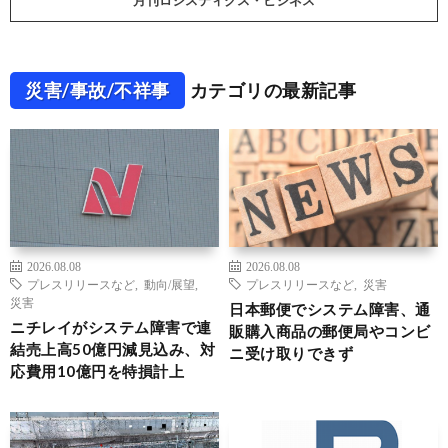
月刊ロジスティクス・ビジネス
災害/事故/不祥事
カテゴリの最新記事
2026.08.08
2026.08.08
プレスリリースなど
,
動向/展望
,
プレスリリースなど
,
災害
災害
日本郵便でシステム障害、通
ニチレイがシステム障害で連
販購入商品の郵便局やコンビ
結売上高50億円減見込み、対
ニ受け取りできず
応費用10億円を特損計上