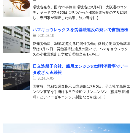
環境省発表、国内55事例目 環境省は8月4日、大阪港のコン
テナヤードで7月30日に見つかった400個体程度のアリに関
し、専門家が調査した結果、強い毒を[…]
ハマキョウレックスを労基法違反の疑いで書類送検
2021.03.18
愛知労働局、36協定超える時間外労働か 愛知労働局労働基準
部は3月12日、労働基準法違反の疑いで、ハマキョウレック
スの小牧営業所と労務管理担当者1人を[…]
日立造船子会社、船用エンジンの燃料消費率でデー
タ改ざん★続報
2024.07.05
国交省、詳細な調査指示 日立造船は7月5日、子会社で船用エ
ンジン事業を手掛ける日立造船マリンエンジン（熊本県長洲
町）とディーゼルエンジン製造などを担っ[…]