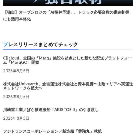
【独自】オープンロジの「AI梱包予測」、トラック必要台数の迅速把握
にも活用本格化
プレスリリースまとめてチェック
CBcloud、全国の「Marq」施設を起点とした新たな配送プラットフォー
ム「MarqGO」開始
2026年8月5日
株式会社Univearth、倉吉運送株式会社と資本提携〜山陰エリアへ実運送
ネットワークを拡大〜
2026年8月5日
川崎重工業／ばら積運搬船「ARISTOS II」の引き渡し
2026年8月5日
フジトランスコーポレーション／新造船「蓉翔丸」就航