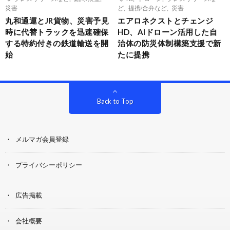
災害
ど
,
提携/合弁など
,
災害
丸和通運とJR貨物、災害予見
エアロネクストとチェンジ
時に代替トラックを迅速確保
HD、AIドローン活用した自
する特約付きの鉄道輸送を開
治体の防災体制構築支援で新
始
たに提携
Back to Top
メルマガ会員登録
プライバシーポリシー
広告掲載
会社概要