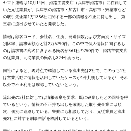
ヤマト運輸は10月14日、姫路主管支店（兵庫県姫路市）に在籍して
いた元従業員が、兵庫県の姫路市・加古川市・高砂市・宍粟市など
の取引先企業1万1356社に関する一部の情報を不正に持ち出し、第
三者に流出させていたと発表した。
情報は顧客コード、会社名、住所、発送個数および方面別・サイズ
別比率、請求金額など計2万6790件。この中で個人情報に関するも
のは請求書の宛名に含まれる氏名が561社の750件で、姫路主管支店
の従業員、元従業員の氏名も324件あった。
同社によると、現時点で確認している流出先は2社で、このうち1社
は営業活動に情報を活用していたケースが1件判明しているが、それ
以外で不正利用は確認していないという。
流出先の2社に対しては情報破棄を要求、既に破棄したとの回答を得
ているという。情報の不正持ち出しを確認した取引先企業には順
次、個別に連絡している。警察にも相談しており、元従業員と流出
先2社に対する刑事告訴を検討しているという。