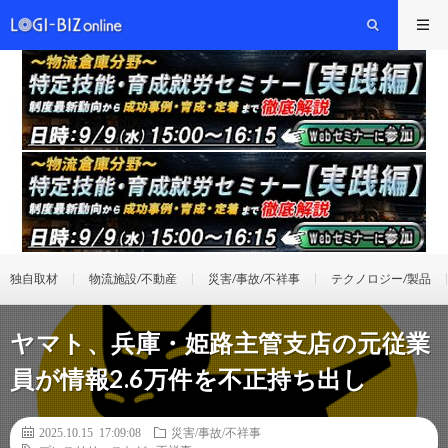
独自取材
物流施設/不動産
災害/事故/不祥事
テクノロジー/製品
ヤマト、兵庫・姫路主管支店の元従業
員が情報2.6万件を不正持ち出し
2025.10.15 17:09:08
災害/事故/不祥事