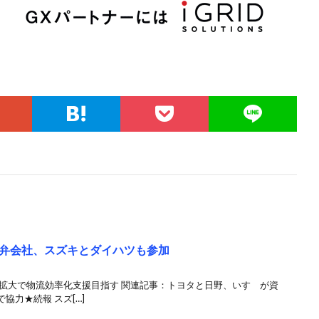
弁会社、スズキとダイハツも参加
」拡大で物流効率化支援目指す 関連記事：トヨタと日野、いすゞが資
協力★続報 スズ[…]