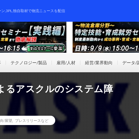
ーン,3PL,独自取材で物流ニュースを配信
事
テクノロジー/製品
雇用/人材
経営/業界動向
データ/
よるアスクルのシステム障
向/展望
,
プレスリリースなど