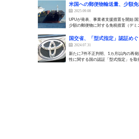
米国への郵便物輸送量、少額免
2025.09.08
UPUが発表、事業者支援措置を開始 
少額の郵便物に対する免税措置（デミニ
国交省、「型式指定」認証めぐ
2024.07.31
新たに7件不正判明、1カ月以内の再発
性に関する国の認証「型式指定」を取得