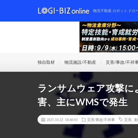
物流不動産,ロボット,ドロ
独自取材
物流施設/不動産
災害/事故/不祥
ランサムウェア攻撃に
害、主にWMSで発生
2025.10.22 18:46:01
災害/事故/不祥事
災害
,
動