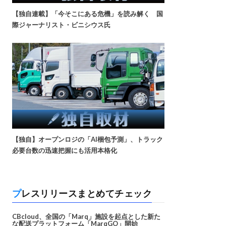
【独自連載】「今そこにある危機」を読み解く 国
際ジャーナリスト・ビニシウス氏
【独自】オープンロジの「AI梱包予測」、トラック
必要台数の迅速把握にも活用本格化
プレスリリースまとめてチェック
CBcloud、全国の「Marq」施設を起点とした新た
な配送プラットフォーム「MarqGO」開始