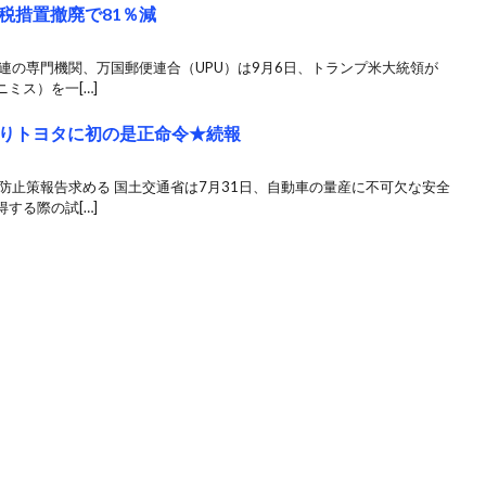
税措置撤廃で81％減
国連の専門機関、万国郵便連合（UPU）は9月6日、トランプ米大統領が
ミス）を一[…]
りトヨタに初の是正命令★続報
防止策報告求める 国土交通省は7月31日、自動車の量産に不可欠な安全
する際の試[…]