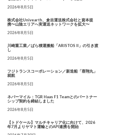
2026年8月5日
株式会社Univearth、倉吉運送株式会社と資本提
携〜山陰エリアへ実運送ネットワークを拡大〜
2026年8月5日
川崎重工業／ばら積運搬船「ARISTOS II」の引き渡
し
2026年8月5日
フジトランスコーポレーション／新造船「蓉翔丸」
就航
2026年8月5日
ネバーマイル：TGR Haas F1 Teamとのパートナー
シップ契約を締結しました
2026年8月5日
【トドケール】マルチキャリア化に向けて、2026
年7月よりヤマト運輸とのAPI連携を開始
2026年7月30日