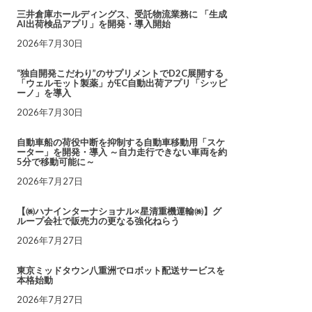
三井倉庫ホールディングス、受託物流業務に 「生成
AI出荷検品アプリ」を開発・導入開始
2026年7月30日
“独自開発こだわり”のサプリメントでD2C展開する
「ウェルモット製薬」がEC自動出荷アプリ「シッピ
ーノ」を導入
2026年7月30日
自動車船の荷役中断を抑制する自動車移動用「スケ
ーター」を開発・導入 ～自力走行できない車両を約
5分で移動可能に～
2026年7月27日
【㈱ハナインターナショナル×星清重機運輸㈱】グ
ループ会社で販売力の更なる強化ねらう
2026年7月27日
東京ミッドタウン八重洲でロボット配送サービスを
本格始動
2026年7月27日