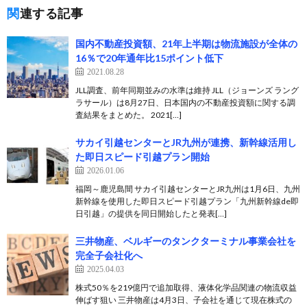
関連する記事
国内不動産投資額、21年上半期は物流施設が全体の
16％で20年通年比15ポイント低下
2021.08.28
JLL調査、前年同期並みの水準は維持 JLL（ジョーンズ ラング
ラサール）は8月27日、日本国内の不動産投資額に関する調
査結果をまとめた。 2021[…]
サカイ引越センターとJR九州が連携、新幹線活用し
た即日スピード引越プラン開始
2026.01.06
福岡～鹿児島間 サカイ引越センターとJR九州は1月6日、九州
新幹線を使用した即日スピード引越プラン「九州新幹線de即
日引越」の提供を同日開始したと発表[…]
三井物産、ベルギーのタンクターミナル事業会社を
完全子会社化へ
2025.04.03
株式50％を219億円で追加取得、液体化学品関連の物流収益
伸ばす狙い 三井物産は4月3日、子会社を通じて現在株式の