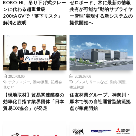
ROBO-HI、吊り下げ式クレー
ゼロボード、常に最新の情報
ンに代わる超重量級
共有が可能な“動的サプライヤ
200tAGVで「落下リスク」
ー管理”実現する新システムの
解消と説明
提供開始へ
2026.08.06
2026.08.06
テクノロジー
,
動向/展望
,
記者会
プレスリリースなど
,
動向/展望
,
見など
物流施設
【現地取材】貿易関連業務の
住友林業グループ、神奈川・
効率化目指す業界団体「日本
厚木で初の自社運営型物流拠
貿易DX協会」が発足
点が稼働開始