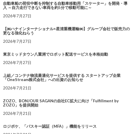
自動車船の荷役中断を抑制する自動車移動用「スケーター」を開発・導
入 ～自力走行できない車両を約5分で移動可能に～
2026年7月27日
【㈱ハナインターナショナル×星清重機運輸㈱】グループ会社で販売力の
更なる強化ねらう
2026年7月27日
東京ミッドタウン八重洲でロボット配送サービスを本格始動
2026年7月27日
上組／コンテナ物流最適化サービスを提供する スタートアップ企業
「OneStream株式会社」への出資のお知らせ
2026年7月21日
ZOZO、BONJOUR SAGANの自社EC拡大に向け「Fulfillment by
ZOZO」を提供開始
2026年7月21日
ロジポケ、「パスキー認証（MFA）」機能をリリース