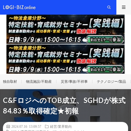
独自取材
物流施設/不動産
災害/事故/不祥事
テクノロジー/製品
C&FロジへのTOB成立、SGHDが株式
84.83％取得確定★初報
2024.07.16 13:09:57
経営/業界動向