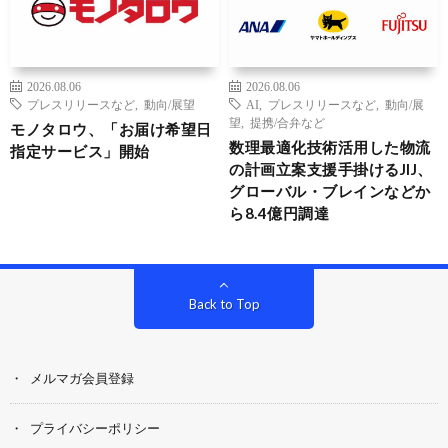
2026.08.06
2026.08.06
プレスリリースなど
,
動向/展望
AI
,
プレスリリースなど
,
動向/展
望
,
提携/合弁など
モノタロウ、「お届け希望日
数理最適化技術活用した物流
指定サービス」開始
の計画立案支援手掛けるJIJ、
グローバル・ブレインなどか
ら8.4億円調達
Back to Top
メルマガ会員登録
プライバシーポリシー