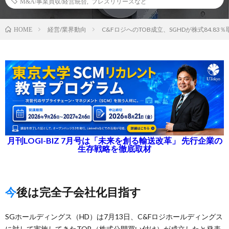
M&A/事業買収/経営統合
,
プレスリリースなど
経営/業界動向
C&FロジへのTOB成立、SGHDが株式84.83
HOME
月刊LOGI-BIZ 7月号は「未来を創る輸送改革」 先行企業の
生存戦略を徹底取材
今後は完全子会社化目指す
SGホールディングス（HD）は7月13日、C&Fロジホールディングス
に対して実施してきたTOB（株式公開買い付け）が成立したと発表