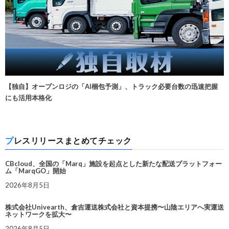
【独自】オープンロジの「AI梱包予測」、トラック必要台数の迅速把握
にも活用本格化
プレスリリースまとめてチェック
CBcloud、全国の「Marq」施設を起点とした新たな配送プラットフォー
ム「MarqGO」開始
2026年8月5日
株式会社Univearth、倉吉運送株式会社と資本提携〜山陰エリアへ実運送
ネットワークを拡大〜
2026年8月5日