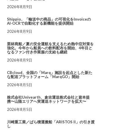
2026年8月9日
Shippio、「輸送中の商品」の可視化をInvoiceの
AI-OCRで自動化する新機能を提供開始
2026年8月9日
栗林商船／夏の安全運航を支えるため熱中症対策を
強化。今年から船員への飲料配布を開始、4年目と
なるファン付き作業服の支給も継続
2026年8月9日
CBcloud、全国の「Marq」施設を起点とした新た
な配送プラットフォーム「MarqGO」開始
2026年8月5日
株式会社Univearth、倉吉運送株式会社と資本提
携〜山陰エリアへ実運送ネットワークを拡大〜
2026年8月5日
川崎重工業／ばら積運搬船「ARISTOS II」の引き渡
し