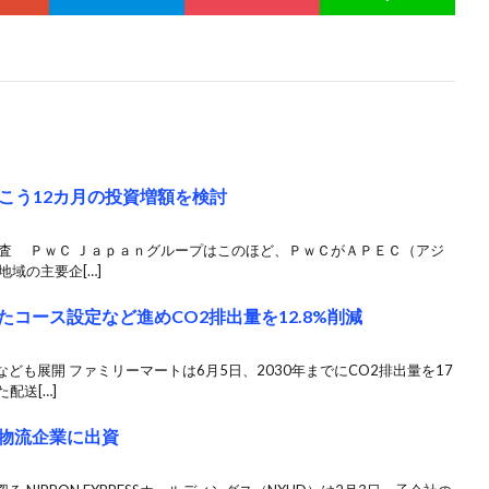
こう12カ月の投資増額を検討
調査 ＰｗＣ Ｊａｐａｎグループはこのほど、ＰｗＣがＡＰＥＣ（アジ
域の主要企[…]
たコース設定など進めCO2排出量を12.8%削減
も展開 ファミリーマートは6月5日、2030年までにCO2排出量を17
配送[…]
の物流企業に出資