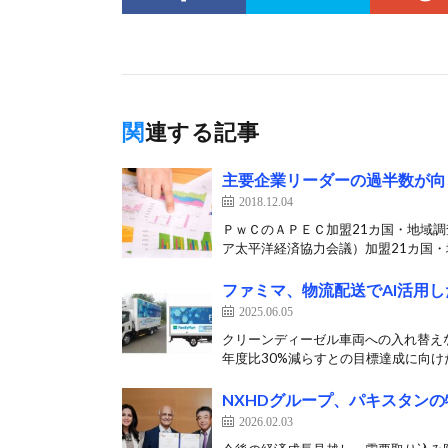
関連する記事
主要企業リーダーの過半数が向
2018.12.04
ＰｗＣのＡＰＥＣ加盟21カ国・地域
ア太平洋経済協力会議）加盟21カ国・地
ファミマ、物流配送でAI活用し
2025.06.05
クリーンディーゼル車両への入れ替えなど
年度比30%減らすとの目標達成に向けた
NXHDグループ、パキスタン
2026.02.03