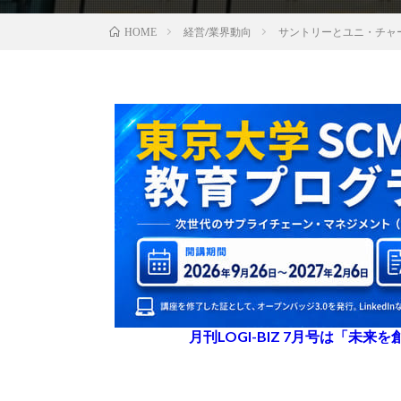
経営/業界動向
サントリーとユニ・チャ
HOME
月刊LOGI-BIZ 7月号は「未