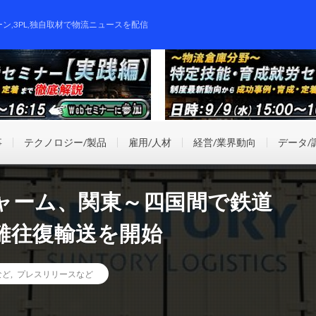
ーン,3PL,独自取材で物流ニュースを配信
事
テクノロジー/製品
雇用/人材
経営/業界動向
データ/
ャーム、関東～四国間で鉄道
離往復輸送を開始
など
,
プレスリリースなど