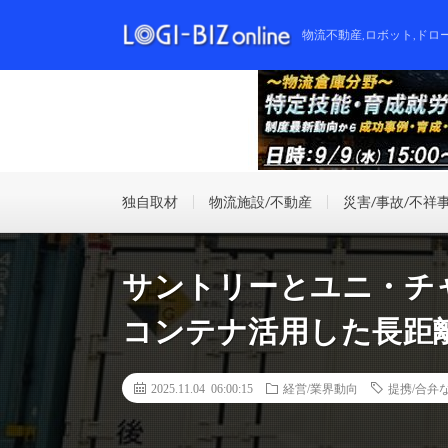
物流不動産,ロボット,ドロ
独自取材
物流施設/不動産
災害/事故/不祥
サントリーとユニ・チ
コンテナ活用した長距
2025.11.04 06:00:15
経営/業界動向
提携/合弁