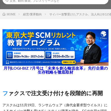
災害
,
動向/展望
,
プレスリリースなど
経営/業界動向
サイバー攻撃受けたアスクル、法人向けECの
HOME
月刊LOGI-BIZ 7月号は「未来を創る輸送改革」 先行企業の
生存戦略を徹底取材
ファクスで注文受け付けを段階的に再開
アスクルは11月19日、ランサムウェア（身代金要求型ウイルス）に
よるサイバー攻撃を受けてシステムに障害が発生、ECの出荷が混乱