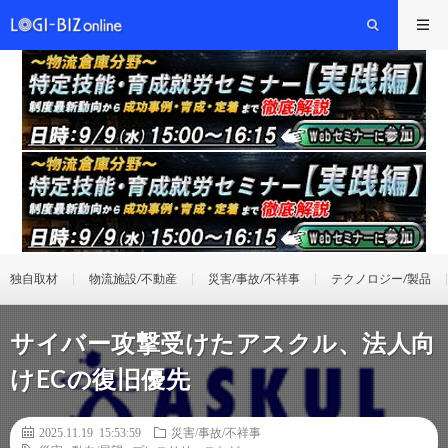
独自取材
物流施設/不動産
災害/事故/不祥事
テクノロジー/製品
サイバー攻撃受けたアスクル、法人向
けECの復旧優先
2025.11.19 15:53:59
災害/事故/不祥事