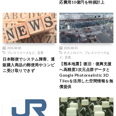
応費用10億円を特損計上
2026.08.08
2026.08.05
プレスリリースなど
,
災害
テクノロジー
,
プレスリリースな
ど
,
災害
日本郵便でシステム障害、通
【熊本地震】復旧・復興支援
販購入商品の郵便局やコンビ
へ高精度3次元点群データと
ニ受け取りできず
Google Photorealistic 3D
Tilesを活用した空間情報を無
償提供