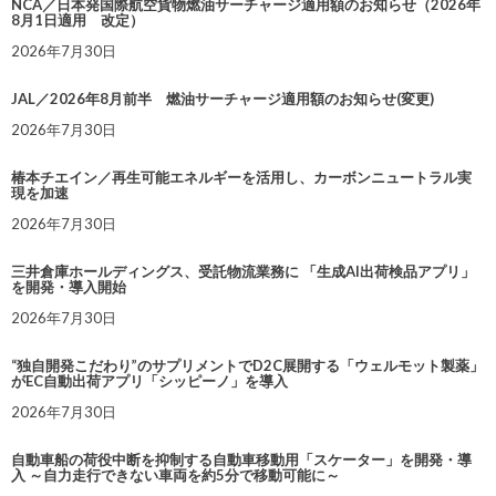
NCA／日本発国際航空貨物燃油サーチャージ適用額のお知らせ（2026年
8月1日適用 改定）
2026年7月30日
JAL／2026年8月前半 燃油サーチャージ適用額のお知らせ(変更)
2026年7月30日
椿本チエイン／再生可能エネルギーを活用し、カーボンニュートラル実
現を加速
2026年7月30日
三井倉庫ホールディングス、受託物流業務に 「生成AI出荷検品アプリ」
を開発・導入開始
2026年7月30日
“独自開発こだわり”のサプリメントでD2C展開する「ウェルモット製薬」
がEC自動出荷アプリ「シッピーノ」を導入
2026年7月30日
自動車船の荷役中断を抑制する自動車移動用「スケーター」を開発・導
入 ～自力走行できない車両を約5分で移動可能に～