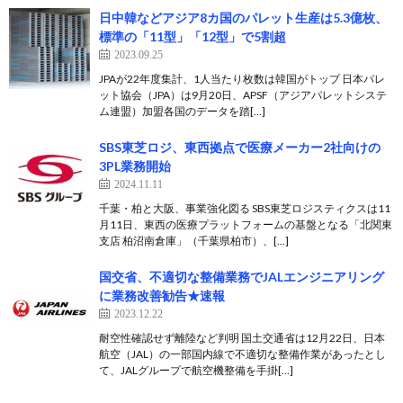
日中韓などアジア8カ国のパレット生産は5.3億枚、
標準の「11型」「12型」で5割超
2023.09.25
JPAが22年度集計、1人当たり枚数は韓国がトップ 日本パレ
ット協会（JPA）は9月20日、APSF（アジアパレットシステ
ム連盟）加盟各国のデータを踏[…]
SBS東芝ロジ、東西拠点で医療メーカー2社向けの
3PL業務開始
2024.11.11
千葉・柏と大阪、事業強化図る SBS東芝ロジスティクスは11
月11日、東西の医療プラットフォームの基盤となる「北関東
支店 柏沼南倉庫」（千葉県柏市）、[…]
国交省、不適切な整備業務でJALエンジニアリング
に業務改善勧告★速報
2023.12.22
耐空性確認せず離陸など判明 国土交通省は12月22日、日本
航空（JAL）の一部国内線で不適切な整備作業があったとし
て、JALグループで航空機整備を手掛[…]