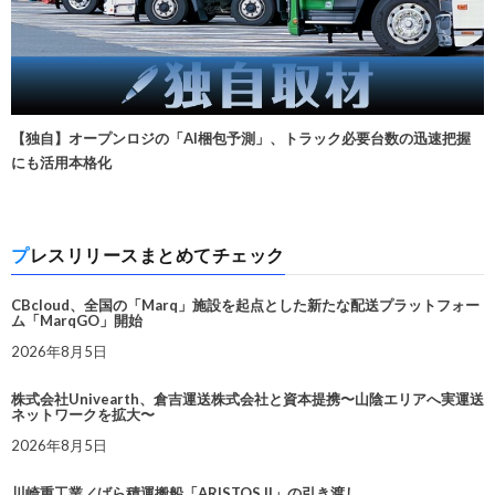
【独自】オープンロジの「AI梱包予測」、トラック必要台数の迅速把握
にも活用本格化
プレスリリースまとめてチェック
CBcloud、全国の「Marq」施設を起点とした新たな配送プラットフォー
ム「MarqGO」開始
2026年8月5日
株式会社Univearth、倉吉運送株式会社と資本提携〜山陰エリアへ実運送
ネットワークを拡大〜
2026年8月5日
川崎重工業／ばら積運搬船「ARISTOS II」の引き渡し