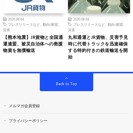
2026.08.04
2026.08.04
プレスリリースなど
,
動向/展望
,
プレスリリースなど
,
動向/展望
,
災害
災害
【熊本地震】JR貨物と全国通
丸和通運とJR貨物、災害予見
運連盟、被災自治体への救援
時に代替トラックを迅速確保
物資を無償輸送
する特約付きの鉄道輸送を開
始
Back to Top
メルマガ会員登録
プライバシーポリシー