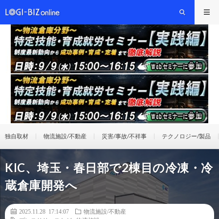
独自取材
物流施設/不動産
災害/事故/不祥事
テクノロジー/製品
KIC、埼玉・春日部で2棟目の冷凍・冷
蔵倉庫開発へ
2025.11.28 17:14:07
物流施設/不動産