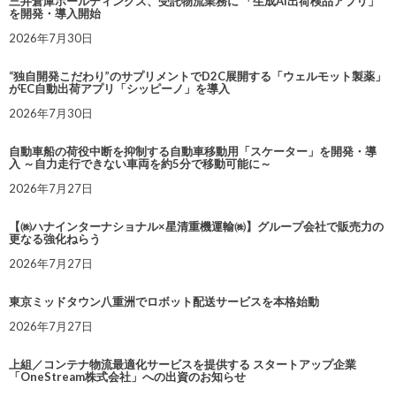
三井倉庫ホールディングス、受託物流業務に 「生成AI出荷検品アプリ」
を開発・導入開始
2026年7月30日
“独自開発こだわり”のサプリメントでD2C展開する「ウェルモット製薬」
がEC自動出荷アプリ「シッピーノ」を導入
2026年7月30日
自動車船の荷役中断を抑制する自動車移動用「スケーター」を開発・導
入 ～自力走行できない車両を約5分で移動可能に～
2026年7月27日
【㈱ハナインターナショナル×星清重機運輸㈱】グループ会社で販売力の
更なる強化ねらう
2026年7月27日
東京ミッドタウン八重洲でロボット配送サービスを本格始動
2026年7月27日
上組／コンテナ物流最適化サービスを提供する スタートアップ企業
「OneStream株式会社」への出資のお知らせ