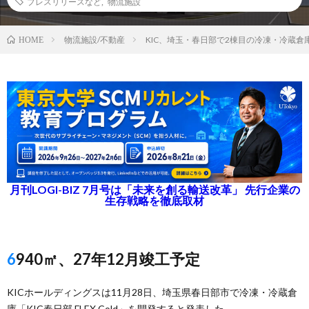
プレスリリースなど
,
物流施設
物流施設/不動産
KIC、埼玉・春日部で2棟目の冷凍・冷蔵倉
HOME
月刊LOGI-BIZ 7月号は「未来を創る輸送改革」 先行企業の
生存戦略を徹底取材
6940㎡、27年12月竣工予定
KICホールディングスは11月28日、埼玉県春日部市で冷凍・冷蔵倉
庫「KIC春日部 FLEX Cold」を開発すると発表した。