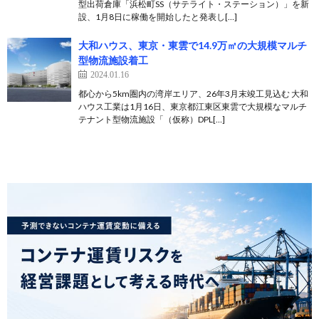
型出荷倉庫「浜松町SS（サテライト・ステーション）」を新
設、1月8日に稼働を開始したと発表し[…]
大和ハウス、東京・東雲で14.9万㎡の大規模マルチ
型物流施設着工
2024.01.16
都心から5km圏内の湾岸エリア、26年3月末竣工見込む 大和
ハウス工業は1月16日、東京都江東区東雲で大規模なマルチ
テナント型物流施設「（仮称）DPL[…]