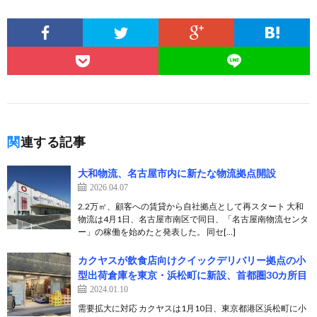
関連する記事
大和物流、名古屋市内に新たな物流拠点開設
2026.04.07
2.2万㎡、顧客への賃貸から自社拠点として再スタート 大和
物流は4月1日、名古屋市南区で同日、「名古屋南物流センタ
ー」の稼働を始めたと発表した。 同セ[…]
カクヤスが飲食店向けクイックデリバリー拠点の小
型出荷倉庫を東京・浜松町に新設、首都圏30カ所目
2024.01.10
需要拡大に対応 カクヤスは1月10日、東京都港区浜松町に小