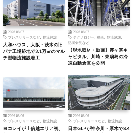
2026.08.07
2026.08.07
プレスリリースなど
,
物流施設
テクノロジー
,
動画
,
物流施設
,
記者会見など
大和ハウス、大阪・茨木の旧
【現地取材・動画】霞ヶ関キ
パナ工場跡地で3.1万㎡のマル
ャピタル、川崎・東扇島の冷
チ型物流施設着工
凍自動倉庫を公開
2026.08.06
2026.08.06
プレスリリースなど
,
物流施設
プレスリリースなど
,
物流施設
ヨコレイが上信越エリア初、
日本GLPが神奈川・厚木で8.4