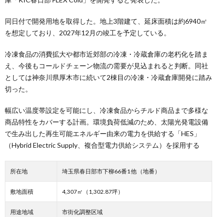
同日付で開発用地を取得した。地上3階建て、延床面積は約6940㎡
を想定しており、2027年12月の竣工を予定している。
冷凍食品の消費拡大や都市近郊部の冷凍・冷蔵倉庫の老朽化を踏ま
え、今後もコールドチェーン物流の需要が見込まれると判断。同社
としては神奈川県厚木市に続いて2棟目の冷凍・冷蔵倉庫開発に踏み
切った。
幅広い温度帯設定を可能にし、冷凍食品からチルド商品まで多様な
商品特性をカバーする計画。環境負荷低減のため、太陽光発電設備
で生み出した再生可能エネルギー由来の電力を供給する「HES」
（Hybrid Electric Supply、複合型電力供給システム）を採用する
所在地
埼玉県春日部市下柳66番1 他（地番）
敷地面積
4,307㎡（1,302.87坪）
用途地域
市街化調整区域