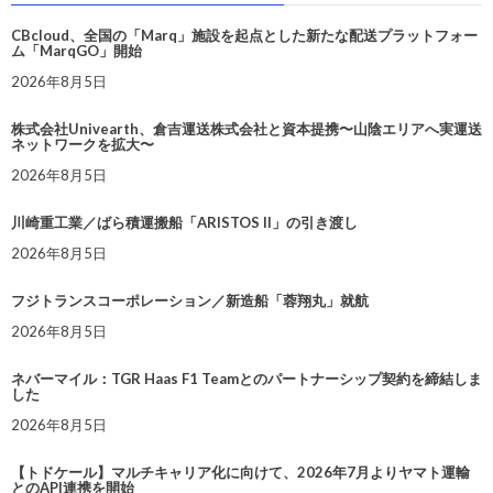
CBcloud、全国の「Marq」施設を起点とした新たな配送プラットフォー
ム「MarqGO」開始
2026年8月5日
株式会社Univearth、倉吉運送株式会社と資本提携〜山陰エリアへ実運送
ネットワークを拡大〜
2026年8月5日
川崎重工業／ばら積運搬船「ARISTOS II」の引き渡し
2026年8月5日
フジトランスコーポレーション／新造船「蓉翔丸」就航
2026年8月5日
ネバーマイル：TGR Haas F1 Teamとのパートナーシップ契約を締結しま
した
2026年8月5日
【トドケール】マルチキャリア化に向けて、2026年7月よりヤマト運輸
とのAPI連携を開始