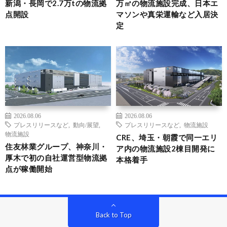
新潟・長岡で2.7万tの物流拠
万㎡の物流施設完成、日本エ
点開設
マソンや真栄運輸など入居決
定
2026.08.06
2026.08.06
プレスリリースなど
,
動向/展望
,
プレスリリースなど
,
物流施設
物流施設
CRE、埼玉・朝霞で同一エリ
住友林業グループ、神奈川・
ア内の物流施設2棟目開発に
厚木で初の自社運営型物流拠
本格着手
点が稼働開始
Back to Top