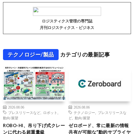
ロジスティクス管理の専門誌
月刊ロジスティクス・ビジネス
テクノロジー/製品
カテゴリの最新記事
2026.08.06
2026.08.06
プレスリリースなど
,
ロボット
,
テクノロジー
,
プレスリリースな
動向/展望
ど
,
動向/展望
ROBO-HI、吊り下げ式クレー
ゼロボード、常に最新の情報
ンに代わる超重量級
共有が可能な“動的サプライヤ