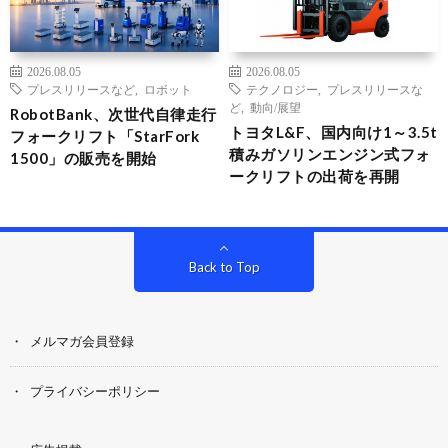
2026.08.05
2026.08.05
プレスリリースなど
,
ロボット
テクノロジー
,
プレスリリースな
ど
,
動向/展望
RobotBank、次世代自律走行
トヨタL&F、国内向け1～3.5t
フォークリフト「StarFork
積みガソリンエンジン式フォ
1500」の販売を開始
ークリフトの出荷を再開
Back to Top
メルマガ会員登録
プライバシーポリシー