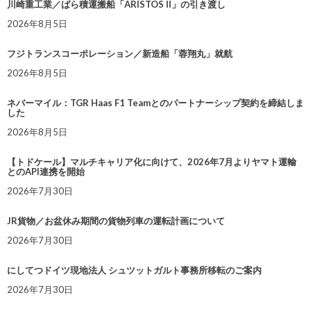
川崎重工業／ばら積運搬船「ARISTOS II」の引き渡し
2026年8月5日
フジトランスコーポレーション／新造船「蓉翔丸」就航
2026年8月5日
ネバーマイル：TGR Haas F1 Teamとのパートナーシップ契約を締結しま
した
2026年8月5日
【トドケール】マルチキャリア化に向けて、2026年7月よりヤマト運輸
とのAPI連携を開始
2026年7月30日
JR貨物／お盆休み期間の貨物列車の運転計画について
2026年7月30日
にしてつドイツ現地法人 シュツットガルト事務所移転のご案内
2026年7月30日