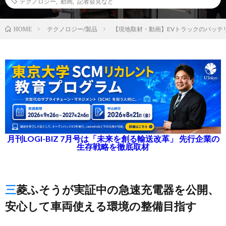
テクノロジー
,
動画
,
記者会見など
テクノロジー/製品
【現地取材・動画】EVトラックのバッテ
HOME
月刊LOGI-BIZ 7月号は「未来を創る輸送改革」 先行企業の
生存戦略を徹底取材
三菱ふそうが実証中の急速充電器を公開、
安心して車両使える環境の整備目指す