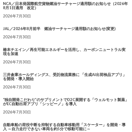
NCA／日本発国際航空貨物燃油サーチャージ適用額のお知らせ（2026年
8月1日適用 改定）
2026年7月30日
JAL／2026年8月前半 燃油サーチャージ適用額のお知らせ(変更)
2026年7月30日
椿本チエイン／再生可能エネルギーを活用し、カーボンニュートラル実
現を加速
2026年7月30日
三井倉庫ホールディングス、受託物流業務に 「生成AI出荷検品アプリ」
を開発・導入開始
2026年7月30日
“独自開発こだわり”のサプリメントでD2C展開する「ウェルモット製薬」
がEC自動出荷アプリ「シッピーノ」を導入
2026年7月30日
自動車船の荷役中断を抑制する自動車移動用「スケーター」を開発・導
入 ～自力走行できない車両を約5分で移動可能に～