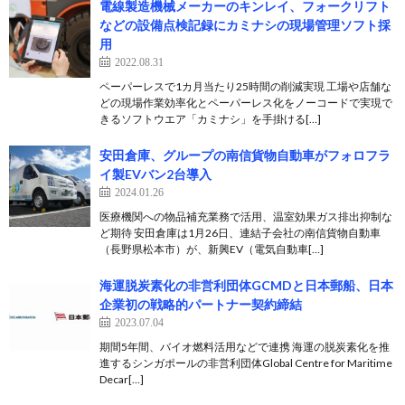
電線製造機械メーカーのキンレイ、フォークリフト
などの設備点検記録にカミナシの現場管理ソフト採
用
2022.08.31
ペーパーレスで1カ月当たり25時間の削減実現 工場や店舗な
どの現場作業効率化とペーパーレス化をノーコードで実現で
きるソフトウエア「カミナシ」を手掛ける[…]
安田倉庫、グループの南信貨物自動車がフォロフラ
イ製EVバン2台導入
2024.01.26
医療機関への物品補充業務で活用、温室効果ガス排出抑制な
ど期待 安田倉庫は1月26日、連結子会社の南信貨物自動車
（長野県松本市）が、新興EV（電気自動車[…]
海運脱炭素化の非営利団体GCMDと日本郵船、日本
企業初の戦略的パートナー契約締結
2023.07.04
期間5年間、バイオ燃料活用などで連携 海運の脱炭素化を推
進するシンガポールの非営利団体Global Centre for Maritime
Decar[…]