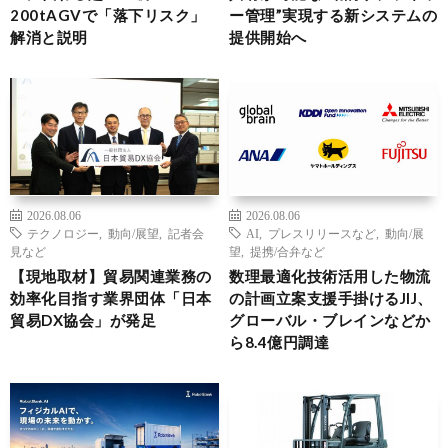
200tAGVで「落下リスク」
ー管理”実現する新システムの
解消と説明
提供開始へ
2026.08.06
2026.08.06
テクノロジー
,
動向/展望
,
記者会
AI
,
プレスリリースなど
,
動向/展
見など
望
,
提携/合弁など
【現地取材】貿易関連業務の
数理最適化技術活用した物流
効率化目指す業界団体「日本
の計画立案支援手掛けるJIJ、
貿易DX協会」が発足
グローバル・ブレインなどか
ら8.4億円調達