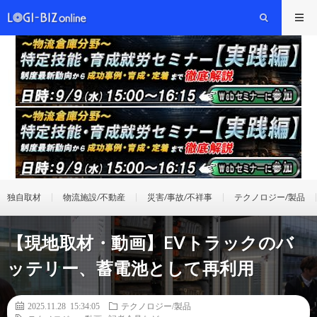
独自取材
物流施設/不動産
災害/事故/不祥事
テクノロジー/製品
【現地取材・動画】EVトラックのバ
ッテリー、蓄電池として再利用
2025.11.28 15:34:05
テクノロジー/製品