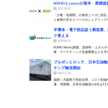
NXHDとsoucoが資本・業
2023.06.02
「少量・短期間」の保管ニーズに対応、新た
と倉庫の空きスペースのシェアリングサ
半導体・電子部品扱う製造業、
ク覚える
2026.04.21
KUMU Works調査、原材料・エネ
業・マーケティング支援事業などを手掛け
ブルボンとロッテ、日本石油輸送
チング輸送開始
2024.11.28
福岡～大阪間で有効活用、コスト削減
運、JR貨物、日本石油輸送の6社は11月