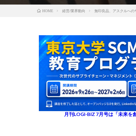
経営/業界動向
無印良品、アスクルへの
HOME
月刊LOGI-BIZ 7月号は「未