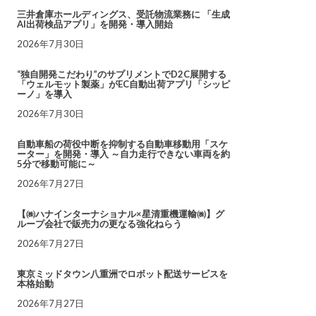
三井倉庫ホールディングス、受託物流業務に 「生成
AI出荷検品アプリ」を開発・導入開始
2026年7月30日
“独自開発こだわり”のサプリメントでD2C展開する
「ウェルモット製薬」がEC自動出荷アプリ「シッピ
ーノ」を導入
2026年7月30日
自動車船の荷役中断を抑制する自動車移動用「スケ
ーター」を開発・導入 ～自力走行できない車両を約
5分で移動可能に～
2026年7月27日
【㈱ハナインターナショナル×星清重機運輸㈱】グ
ループ会社で販売力の更なる強化ねらう
2026年7月27日
東京ミッドタウン八重洲でロボット配送サービスを
本格始動
2026年7月27日