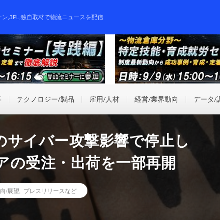
ーン,3PL,独自取材で物流ニュースを配信
事
テクノロジー/製品
雇用/人材
経営/業界動向
データ/
のサイバー攻撃影響で停止し
アの受注・出荷を一部再開
向/展望
,
プレスリリースなど