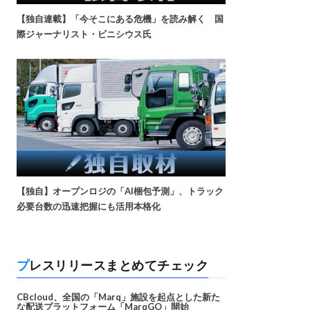
【独自連載】「今そこにある危機」を読み解く 国
際ジャーナリスト・ビニシウス氏
【独自】オープンロジの「AI梱包予測」、トラック
必要台数の迅速把握にも活用本格化
プレスリリースまとめてチェック
CBcloud、全国の「Marq」施設を起点とした新た
な配送プラットフォーム「MarqGO」開始