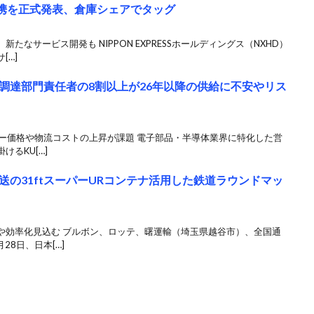
務提携を正式発表、倉庫シェアでタッグ
なサービス開発も NIPPON EXPRESSホールディングス（NXHD）
[…]
調達部門責任者の8割以上が26年以降の供給に不安やリス
ルギー価格や物流コストの上昇が課題 電子部品・半導体業界に特化した営
るKU[…]
の31ftスーパーURコンテナ活用した鉄道ラウンドマッ
や効率化見込む ブルボン、ロッテ、曙運輸（埼玉県越谷市）、全国通
28日、日本[…]