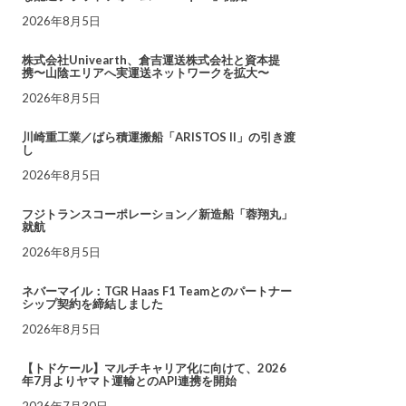
2026年8月5日
株式会社Univearth、倉吉運送株式会社と資本提
携〜山陰エリアへ実運送ネットワークを拡大〜
2026年8月5日
川崎重工業／ばら積運搬船「ARISTOS II」の引き渡
し
2026年8月5日
フジトランスコーポレーション／新造船「蓉翔丸」
就航
2026年8月5日
ネバーマイル：TGR Haas F1 Teamとのパートナー
シップ契約を締結しました
2026年8月5日
【トドケール】マルチキャリア化に向けて、2026
年7月よりヤマト運輸とのAPI連携を開始
2026年7月30日