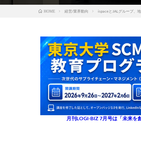
経営/業界動向
ispaceとJALグルー
HOME
月刊LOGI-BIZ 7月号は「未