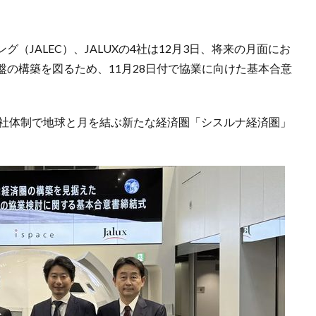
リング（JALEC）、JALUXの4社は12月3日、将来の月面にお
の構築を図るため、11月28日付で協業に向けた基本合意
、4社体制で地球と月を結ぶ新たな経済圏「シスルナ経済圏」