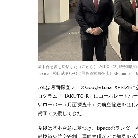
基本合意書を締結した（左から）JALEC・秡川宏樹取
ispace・袴田武史CEO（最高経営責任者）&Founde
JALは月面探査レースGoogle Lunar X
ログラム「HAKUTO-R」にコーポレートパ
やローバー（月面探査車）の航空輸送をはじめ
術面で支援してきた。
今後は基本合意に基づき、ispaceのランダー
備技術や航空管制、運航管理などの知見を活