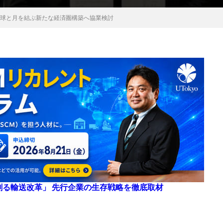
プ、地球と月を結ぶ新たな経済圏構築へ協業検討
来を創る輸送改革」 先行企業の生存戦略を徹底取材