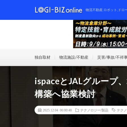
物流不動産,ロボット,ドロ
独自取材
物流施設/不動産
災害/事故/不祥
ispaceとJALグル
構築へ協業検討
2025.12.04 06:00:48
テクノロジー/製品
テクノ