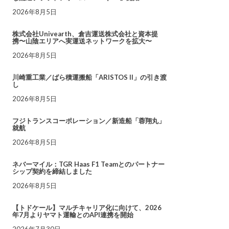
2026年8月5日
株式会社Univearth、倉吉運送株式会社と資本提
携〜山陰エリアへ実運送ネットワークを拡大〜
2026年8月5日
川崎重工業／ばら積運搬船「ARISTOS II」の引き渡
し
2026年8月5日
フジトランスコーポレーション／新造船「蓉翔丸」
就航
2026年8月5日
ネバーマイル：TGR Haas F1 Teamとのパートナー
シップ契約を締結しました
2026年8月5日
【トドケール】マルチキャリア化に向けて、2026
年7月よりヤマト運輸とのAPI連携を開始
2026年7月30日