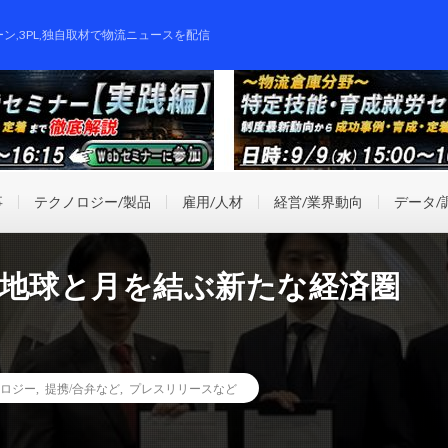
ーン,3PL,独自取材で物流ニュースを配信
事
テクノロジー/製品
雇用/人材
経営/業界動向
データ/
ープ、地球と月を結ぶ新たな経済圏
ロジー
,
提携/合弁など
,
プレスリリースなど