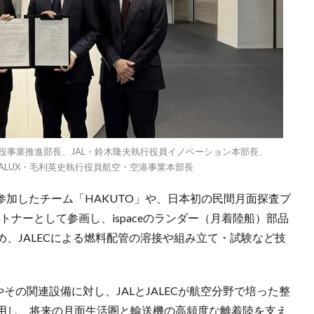
締役事業推進部長、JAL・鈴木隆夫執行役員イノベーション本部長、
r、JALUX・毛利英史執行役員航空・空港事業本部長
PRIZEに参加したチーム「HAKUTO」や、日本初の民間月面探査プ
ートナーとして参画し、ispaceのランダー（月着陸船）部品
、JALECによる燃料配管の溶接や組み立て・試験など技
やその関連設備に対し、JALとJALECが航空分野で培った整
用し、将来の月面生活圏と輸送機の高頻度な離着陸を支え