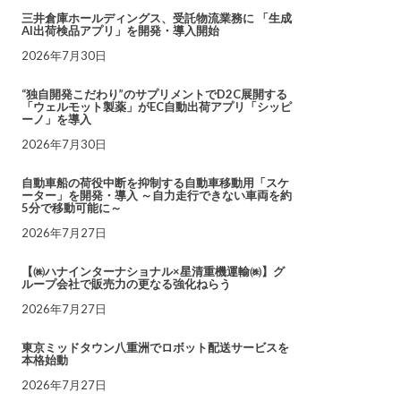
三井倉庫ホールディングス、受託物流業務に 「生成
AI出荷検品アプリ」を開発・導入開始
2026年7月30日
“独自開発こだわり”のサプリメントでD2C展開する
「ウェルモット製薬」がEC自動出荷アプリ「シッピ
ーノ」を導入
2026年7月30日
自動車船の荷役中断を抑制する自動車移動用「スケ
ーター」を開発・導入 ～自力走行できない車両を約
5分で移動可能に～
2026年7月27日
【㈱ハナインターナショナル×星清重機運輸㈱】グ
ループ会社で販売力の更なる強化ねらう
2026年7月27日
東京ミッドタウン八重洲でロボット配送サービスを
本格始動
2026年7月27日