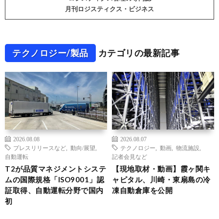
月刊ロジスティクス・ビジネス
テクノロジー/製品
カテゴリの最新記事
2026.08.08
2026.08.07
プレスリリースなど
,
動向/展望
,
テクノロジー
,
動画
,
物流施設
,
自動運転
記者会見など
T2が品質マネジメントシステ
【現地取材・動画】霞ヶ関キ
ムの国際規格「ISO9001」認
ャピタル、川崎・東扇島の冷
証取得、自動運転分野で国内
凍自動倉庫を公開
初