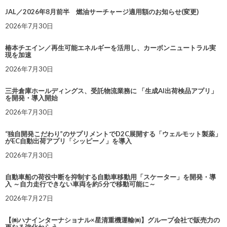
JAL／2026年8月前半 燃油サーチャージ適用額のお知らせ(変更)
2026年7月30日
椿本チエイン／再生可能エネルギーを活用し、カーボンニュートラル実
現を加速
2026年7月30日
三井倉庫ホールディングス、受託物流業務に 「生成AI出荷検品アプリ」
を開発・導入開始
2026年7月30日
“独自開発こだわり”のサプリメントでD2C展開する「ウェルモット製薬」
がEC自動出荷アプリ「シッピーノ」を導入
2026年7月30日
自動車船の荷役中断を抑制する自動車移動用「スケーター」を開発・導
入 ～自力走行できない車両を約5分で移動可能に～
2026年7月27日
【㈱ハナインターナショナル×星清重機運輸㈱】グループ会社で販売力の
更なる強化ねらう