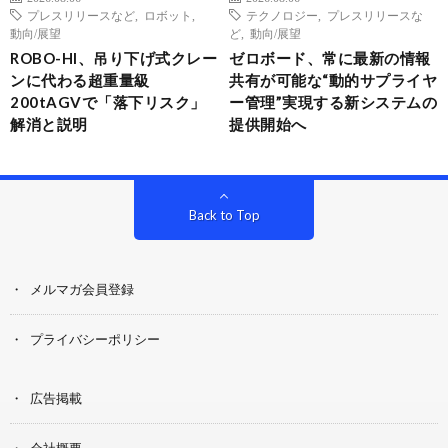
プレスリリースなど
,
ロボット
,
テクノロジー
,
プレスリリースな
動向/展望
ど
,
動向/展望
ROBO-HI、吊り下げ式クレー
ゼロボード、常に最新の情報
ンに代わる超重量級
共有が可能な“動的サプライヤ
200tAGVで「落下リスク」
ー管理”実現する新システムの
解消と説明
提供開始へ
Back to Top
メルマガ会員登録
プライバシーポリシー
広告掲載