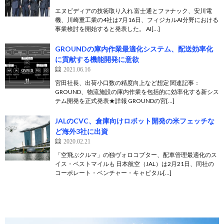
エヌビディアの技術取り入れ 富士通とファナック、安川電
機、川崎重工業の4社は7月16日、フィジカルAI分野における
事業検討を開始すると発表した。 AI[…]
GROUNDの庫内作業最適化システム、配送効率化
に貢献する機能開発に意欲
2021.06.16
宮田社長、出荷小口数の精度向上など想定 関連記事：
GROUND、物流施設の庫内作業を包括的に効率化する新シス
テム開発を正式発表★詳報 GROUNDの宮[…]
JALのCVC、倉庫向けロボット開発の米フェッチな
ど海外3社に出資
2020.02.21
「空飛ぶクルマ」の独ヴォロコプター、配車管理最適化のス
イス・ベストマイルも 日本航空（JAL）は2月21日、同社の
コーポレート・ベンチャー・キャピタル[…]