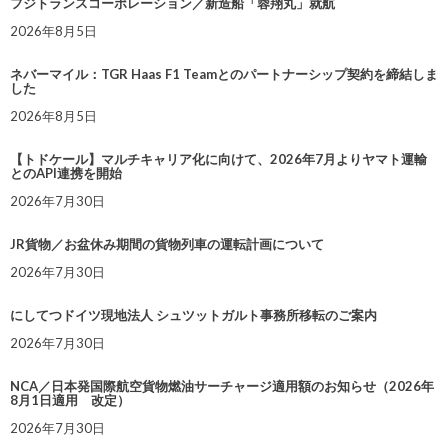
フジトランスコーポレーション／新造船「蓉翔丸」就航
2026年8月5日
ネバーマイル：TGR Haas F1 Teamとのパートナーシップ契約を締結しま
した
2026年8月5日
【トドケール】マルチキャリア化に向けて、2026年7月よりヤマト運輸
とのAPI連携を開始
2026年7月30日
JR貨物／お盆休み期間の貨物列車の運転計画について
2026年7月30日
にしてつドイツ現地法人 シュツットガルト事務所移転のご案内
2026年7月30日
NCA／日本発国際航空貨物燃油サーチャージ適用額のお知らせ（2026年
8月1日適用 改定）
2026年7月30日