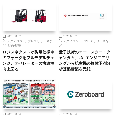
2026.08.07
2026.08.07
テクノロジー
,
プレスリリースな
テクノロジー
,
プレスリリースな
ど
,
動向/展望
ど
ロジスネクストが防爆仕様車
量子技術のエー・スター・ク
のフォークをフルモデルチェ
ォンタム、JALエンジニアリ
ンジ、オペレーターの快適性
ングから航空機の故障予測分
向上図る
析基盤構築を受託
2026.08.06
2026.08.06