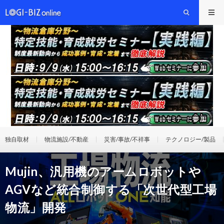
独自取材
物流施設/不動産
災害/事故/不祥事
テクノロジー/製品
Mujin、汎用機のアームロボットや
AGVなど統合制御する「次世代型工場
物流」開発