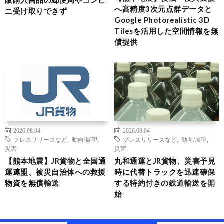
へ高精度3次元点群データと
ニ受け取りできず
Google Photorealistic 3D
Tilesを活用した空間情報を無
償提供
2026.08.04
2026.08.04
プレスリリースなど
,
動向/展望
,
プレスリリースなど
,
動向/展望
,
災害
災害
【熊本地震】JR貨物と全国通
丸和通運とJR貨物、災害予見
運連盟、被災自治体への救援
時に代替トラックを迅速確保
物資を無償輸送
する特約付きの鉄道輸送を開
始