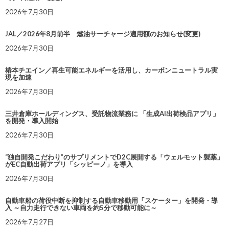
2026年7月30日
JAL／2026年8月前半 燃油サーチャージ適用額のお知らせ(変更)
2026年7月30日
椿本チエイン／再生可能エネルギーを活用し、カーボンニュートラル実
現を加速
2026年7月30日
三井倉庫ホールディングス、受託物流業務に 「生成AI出荷検品アプリ」
を開発・導入開始
2026年7月30日
“独自開発こだわり”のサプリメントでD2C展開する「ウェルモット製薬」
がEC自動出荷アプリ「シッピーノ」を導入
2026年7月30日
自動車船の荷役中断を抑制する自動車移動用「スケーター」を開発・導
入 ～自力走行できない車両を約5分で移動可能に～
2026年7月27日