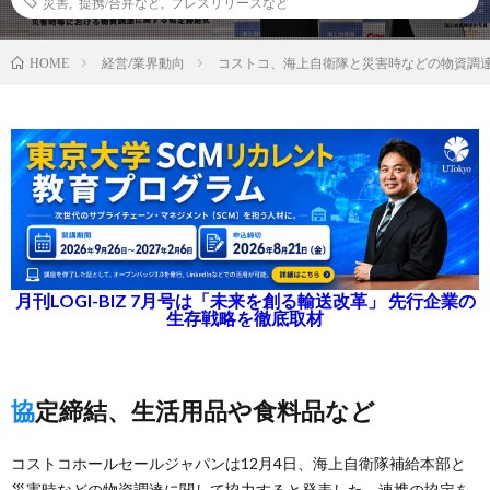
災害
,
提携/合弁など
,
プレスリリースなど
経営/業界動向
コストコ、海上自衛隊と災害時などの物資調
HOME
月刊LOGI-BIZ 7月号は「未来を創る輸送改革」 先行企業の
生存戦略を徹底取材
協定締結、生活用品や食料品など
コストコホールセールジャパンは12月4日、海上自衛隊補給本部と
災害時などの物資調達に関して協力すると発表した。連携の協定を