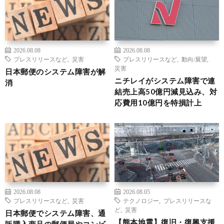
2026.08.08
2026.08.08
プレスリリースなど
,
災害
プレスリリースなど
,
動向/展望
,
災害
日本郵便のシステム障害が解
ニチレイがシステム障害で連
消
結売上高50億円減見込み、対
応費用10億円を特損計上
2026.08.08
2026.08.05
プレスリリースなど
,
災害
テクノロジー
,
プレスリリースな
ど
,
災害
日本郵便でシステム障害、通
【熊本地震】復旧・復興支援
販購入商品の郵便局やコンビ