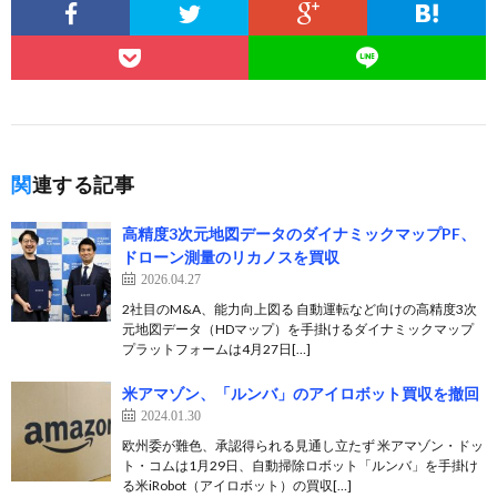
関連する記事
高精度3次元地図データのダイナミックマップPF、
ドローン測量のリカノスを買収
2026.04.27
2社目のM&A、能力向上図る 自動運転など向けの高精度3次
元地図データ（HDマップ）を手掛けるダイナミックマップ
プラットフォームは4月27日[…]
米アマゾン、「ルンバ」のアイロボット買収を撤回
2024.01.30
欧州委が難色、承認得られる見通し立たず 米アマゾン・ドッ
ト・コムは1月29日、自動掃除ロボット「ルンバ」を手掛け
る米iRobot（アイロボット）の買収[…]