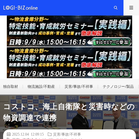
独自取材
物流施設/不動産
災害/事故/不祥事
テクノロジー/製品
コストコ、海上自衛隊と災害時などの
物資調達で連携
2025.12.04 12:09:15
災害/事故/不祥事