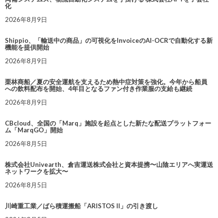
化
2026年8月9日
Shippio、「輸送中の商品」の可視化をInvoiceのAI-OCRで自動化する新
機能を提供開始
2026年8月9日
栗林商船／夏の安全運航を支えるため熱中症対策を強化。今年から船員
への飲料配布を開始、4年目となるファン付き作業服の支給も継続
2026年8月9日
CBcloud、全国の「Marq」施設を起点とした新たな配送プラットフォー
ム「MarqGO」開始
2026年8月5日
株式会社Univearth、倉吉運送株式会社と資本提携〜山陰エリアへ実運送
ネットワークを拡大〜
2026年8月5日
川崎重工業／ばら積運搬船「ARISTOS II」の引き渡し