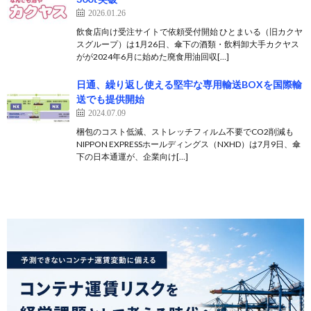
2026.01.26
飲食店向け受注サイトで依頼受付開始 ひとまいる（旧カクヤ
スグループ）は1月26日、傘下の酒類・飲料卸大手カクヤス
がが2024年6月に始めた廃食用油回収[…]
日通、繰り返し使える堅牢な専用輸送BOXを国際輸
送でも提供開始
2024.07.09
梱包のコスト低減、ストレッチフィルム不要でCO2削減も
NIPPON EXPRESSホールディングス（NXHD）は7月9日、傘
下の日本通運が、企業向け[…]