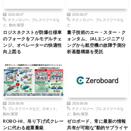
2026.08.07
2026.08.07
テクノロジー
,
プレスリリースな
テクノロジー
,
プレスリリースな
ど
,
動向/展望
ど
ロジスネクストが防爆仕様車
量子技術のエー・スター・ク
のフォークをフルモデルチェ
ォンタム、JALエンジニアリ
ンジ、オペレーターの快適性
ングから航空機の故障予測分
向上図る
析基盤構築を受託
2026.08.06
2026.08.06
プレスリリースなど
,
ロボット
,
テクノロジー
,
プレスリリースな
動向/展望
ど
,
動向/展望
ROBO-HI、吊り下げ式クレー
ゼロボード、常に最新の情報
ンに代わる超重量級
共有が可能な“動的サプライヤ