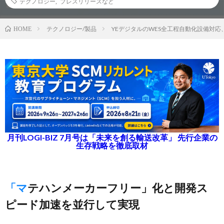
テクノロジー
,
プレスリリースなど
テクノロジー/製品
YEデジタルのWES全工程自動化設備対応
HOME
月刊LOGI-BIZ 7月号は「未来を創る輸送改革」 先行企業の
生存戦略を徹底取材
「マテハンメーカーフリー」化と開発ス
ピード加速を並行して実現