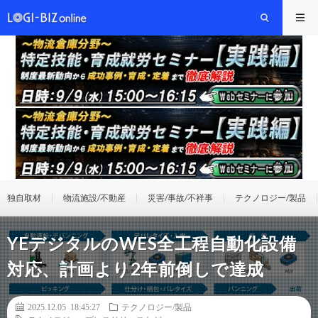
独自取材
物流施設/不動産
災害/事故/不祥事
テクノロジー/製品
YEデジタルのWES全工程自動化設備
対応、計画より2年前倒しで達成
2025.12.05 18:45:27
テクノロジー/製品