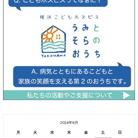
2026年8月
月
火
水
木
金
土
日