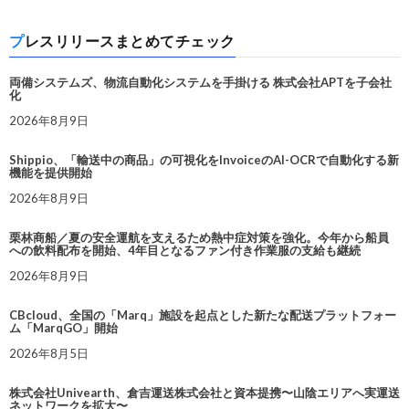
プレスリリースまとめてチェック
両備システムズ、物流自動化システムを手掛ける 株式会社APTを子会社
化
2026年8月9日
Shippio、「輸送中の商品」の可視化をInvoiceのAI-OCRで自動化する新
機能を提供開始
2026年8月9日
栗林商船／夏の安全運航を支えるため熱中症対策を強化。今年から船員
への飲料配布を開始、4年目となるファン付き作業服の支給も継続
2026年8月9日
CBcloud、全国の「Marq」施設を起点とした新たな配送プラットフォー
ム「MarqGO」開始
2026年8月5日
株式会社Univearth、倉吉運送株式会社と資本提携〜山陰エリアへ実運送
ネットワークを拡大〜