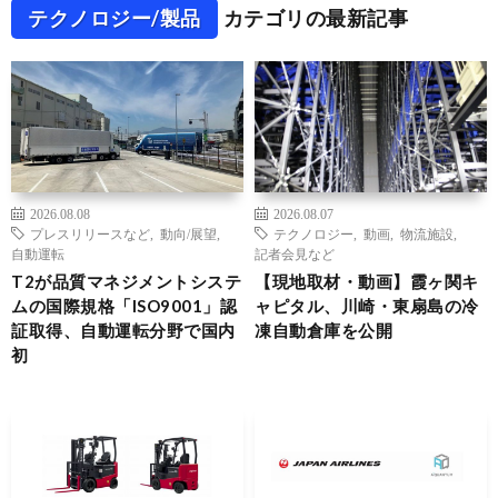
テクノロジー/製品
カテゴリの最新記事
2026.08.08
2026.08.07
プレスリリースなど
,
動向/展望
,
テクノロジー
,
動画
,
物流施設
,
自動運転
記者会見など
T2が品質マネジメントシステ
【現地取材・動画】霞ヶ関キ
ムの国際規格「ISO9001」認
ャピタル、川崎・東扇島の冷
証取得、自動運転分野で国内
凍自動倉庫を公開
初