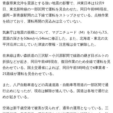
青森県東北沖を震源とする強い地震の影響で、JR東日本は12月9
日、東北新幹線の一部区間で運転を見合わせた。同日午前8時現在、
盛岡～新青森駅間の上下線で運転をストップさせている。点検作業
を続けており、運転再開の見込みは立っていない。
気象庁は地震の規模について、マグニチュード（M）を7.6から7.5、
震源の深さを50kmから54kmに修正した。また、北海道・東北の太
平洋沿岸に出していた津波の警報・注意報は全て解除した。
在来線は青い森鉄道の三沢駅～小川原駅間で線路の継ぎ目ボルトの
折損などが起き、同日午前6時現在、復旧作業のため全線で運転を見
合わせている。国土交通省によれば、同日午前5時時点で6事業者・
21路線が運転を見合わせている。
また、八戸自動車道などの高速道路・自動車専用道の一部区間で通
行止めになったが、現在は解除が進んでいる。国道は各地で通行止
めが起きている。
空港は新千歳空港で被害が見られず、通常の運用となっている。三