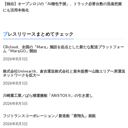
【独自】オープンロジの「AI梱包予測」、トラック必要台数の迅速把握
にも活用本格化
プレスリリースまとめてチェック
CBcloud、全国の「Marq」施設を起点とした新たな配送プラットフォー
ム「MarqGO」開始
2026年8月5日
株式会社Univearth、倉吉運送株式会社と資本提携〜山陰エリアへ実運送
ネットワークを拡大〜
2026年8月5日
川崎重工業／ばら積運搬船「ARISTOS II」の引き渡し
2026年8月5日
フジトランスコーポレーション／新造船「蓉翔丸」就航
2026年8月5日