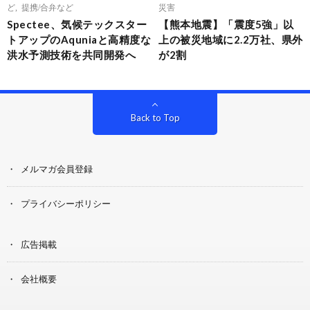
ど
,
提携/合弁など
災害
Spectee、気候テックスター
【熊本地震】「震度5強」以
トアップのAquniaと高精度な
上の被災地域に2.2万社、県外
洪水予測技術を共同開発へ
が2割
Back to Top
メルマガ会員登録
プライバシーポリシー
広告掲載
会社概要