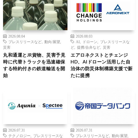
2026.08.04
2026.08.03
プレスリリースなど
,
動向/展望
,
AI
,
ドローン
,
プレスリリースな
災害
ど
,
提携/合弁など
,
災害
丸和通運とJR貨物、災害予見
エアロネクストとチェンジ
時に代替トラックを迅速確保
HD、AIドローン活用した自
する特約付きの鉄道輸送を開
治体の防災体制構築支援で新
始
たに提携
2026.07.31
2026.07.31
テクノロジー
,
プレスリリースな
プレスリリースなど
,
動向/展望
,