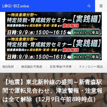
独自取材
物流施設/不動産
災害/事故/不祥事
テクノロジー/製品
【地震】東北新幹線の盛岡～新青森駅
間で運転見合わせ、津波警報・注意報
は全て解除（12月9日午前8時時点）