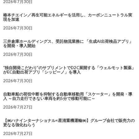
2026年7月30日
椿本チエイン／再生可能エネルギーを活用し、カーボンニュートラル実
現を加速
2026年7月30日
三井倉庫ホールディングス、受託物流業務に 「生成AI出荷検品アプリ」
を開発・導入開始
2026年7月30日
“独自開発こだわり”のサプリメントでD2C展開する「ウェルモット製薬」
がEC自動出荷アプリ「シッピーノ」を導入
2026年7月30日
自動車船の荷役中断を抑制する自動車移動用「スケーター」を開発・導
入 ～自力走行できない車両を約5分で移動可能に～
2026年7月27日
【㈱ハナインターナショナル×星清重機運輸㈱】グループ会社で販売力の
更なる強化ねらう
2026年7月27日