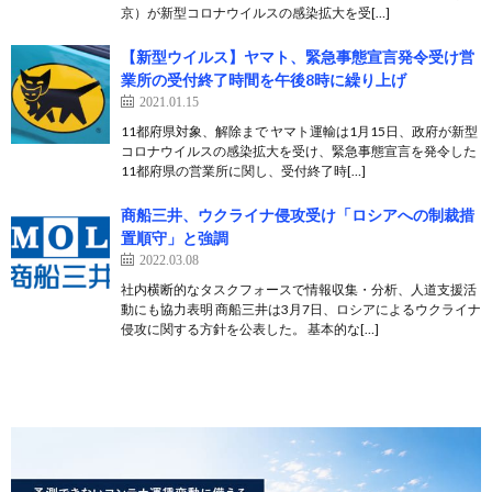
京）が新型コロナウイルスの感染拡大を受[…]
【新型ウイルス】ヤマト、緊急事態宣言発令受け営
業所の受付終了時間を午後8時に繰り上げ
2021.01.15
11都府県対象、解除まで ヤマト運輸は1月15日、政府が新型
コロナウイルスの感染拡大を受け、緊急事態宣言を発令した
11都府県の営業所に関し、受付終了時[…]
商船三井、ウクライナ侵攻受け「ロシアへの制裁措
置順守」と強調
2022.03.08
社内横断的なタスクフォースで情報収集・分析、人道支援活
動にも協力表明 商船三井は3月7日、ロシアによるウクライナ
侵攻に関する方針を公表した。 基本的な[…]