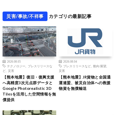
災害/事故/不祥事
カテゴリの最新記事
2026.08.05
2026.08.04
テクノロジー
,
プレスリリースな
プレスリリースなど
,
動向/展望
,
ど
,
災害
災害
【熊本地震】復旧・復興支援
【熊本地震】JR貨物と全国通
へ高精度3次元点群データと
運連盟、被災自治体への救援
Google Photorealistic 3D
物資を無償輸送
Tilesを活用した空間情報を無
償提供