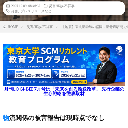
2025.12.09 08:46:37
災害/事故/不祥事
災害
,
プレスリリースなど
災害/事故/不祥事
【地震】東北新幹線の盛岡～新青森駅間で運
HOME
月刊LOGI-BIZ 7月号は「未来を創る輸送改革」 先行企業の
生存戦略を徹底取材
物流関係の被害報告は現時点でなし