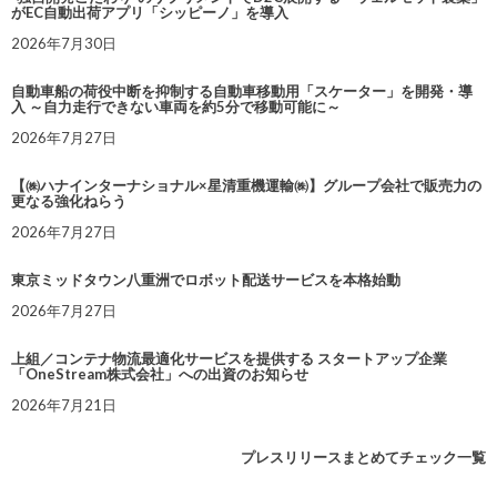
がEC自動出荷アプリ「シッピーノ」を導入
2026年7月30日
自動車船の荷役中断を抑制する自動車移動用「スケーター」を開発・導
入 ～自力走行できない車両を約5分で移動可能に～
2026年7月27日
【㈱ハナインターナショナル×星清重機運輸㈱】グループ会社で販売力の
更なる強化ねらう
2026年7月27日
東京ミッドタウン八重洲でロボット配送サービスを本格始動
2026年7月27日
上組／コンテナ物流最適化サービスを提供する スタートアップ企業
「OneStream株式会社」への出資のお知らせ
2026年7月21日
プレスリリースまとめてチェック一覧