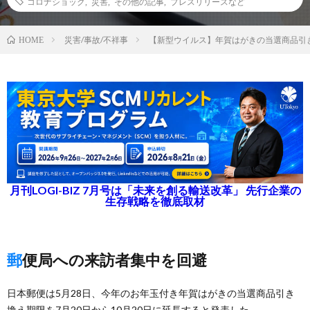
コロナショック
,
災害
,
その他の記事
,
プレスリリースなど
災害/事故/不祥事
【新型ウイルス】年賀はがきの当選商品引き
HOME
月刊LOGI-BIZ 7月号は「未来を創る輸送改革」 先行企業の
生存戦略を徹底取材
郵便局への来訪者集中を回避
日本郵便は5月28日、今年のお年玉付き年賀はがきの当選商品引き
換え期限を7月20日から10月20日に延長すると発表した。