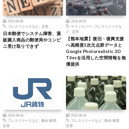
2026.08.08
2026.08.05
プレスリリースなど
,
災害
テクノロジー
,
プレスリリースな
ど
,
災害
日本郵便でシステム障害、通
【熊本地震】復旧・復興支援
販購入商品の郵便局やコンビ
へ高精度3次元点群データと
ニ受け取りできず
Google Photorealistic 3D
Tilesを活用した空間情報を無
償提供
2026.08.04
2026.08.04
プレスリリースなど
,
動向/展望
,
プレスリリースなど
,
動向/展望
,
災害
災害