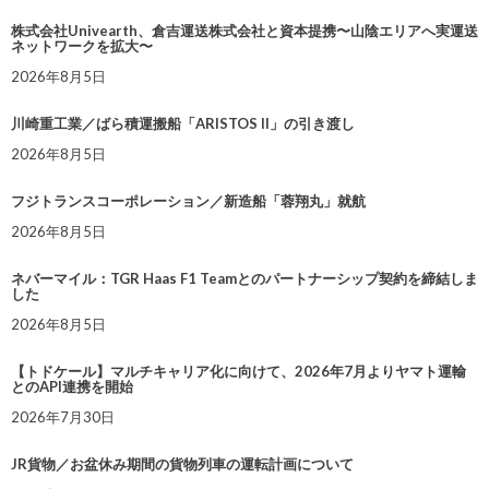
株式会社Univearth、倉吉運送株式会社と資本提携〜山陰エリアへ実運送
ネットワークを拡大〜
2026年8月5日
川崎重工業／ばら積運搬船「ARISTOS II」の引き渡し
2026年8月5日
フジトランスコーポレーション／新造船「蓉翔丸」就航
2026年8月5日
ネバーマイル：TGR Haas F1 Teamとのパートナーシップ契約を締結しま
した
2026年8月5日
【トドケール】マルチキャリア化に向けて、2026年7月よりヤマト運輸
とのAPI連携を開始
2026年7月30日
JR貨物／お盆休み期間の貨物列車の運転計画について