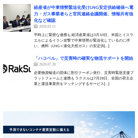
経産省が中東情勢緊迫化受けLNG安定供給確保へ電
力・ガス事業者らと官民連絡会議開催、情報共有強
化など確認
2026.03.11
平時上に緊密な連携も 経済産業省は3月10日、米国とイスラ
エルによるイラン攻撃で中東情勢が緊迫化しているのに伴
い、燃料（LNG＝液化天然ガス）の安定供[…]
「ハコベル」で災害時の確実な物流サポートを開始
2020.07.28
必要物資輸送の団体に割引クーポン発行、災害時緊急支援プ
ラットフォームと連携も ラクスルは7月28日、全国の荷主企
業と運送事業所をマッチングするサービス[…]