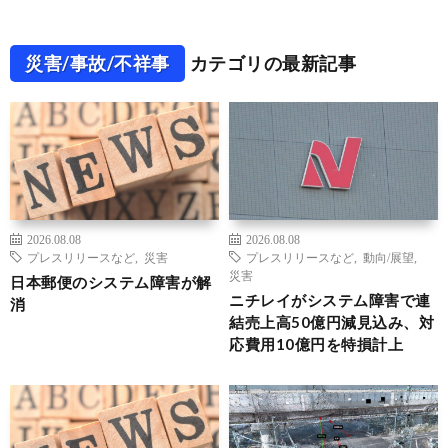
災害/事故/不祥事
カテゴリの最新記事
2026.08.08
2026.08.08
プレスリリースなど
,
災害
プレスリリースなど
,
動向/展望
,
災害
日本郵便のシステム障害が解
ニチレイがシステム障害で連
消
結売上高50億円減見込み、対
応費用10億円を特損計上