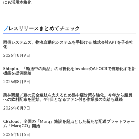
にも活用本格化
プレスリリースまとめてチェック
両備システムズ、物流自動化システムを手掛ける 株式会社APTを子会社
化
2026年8月9日
Shippio、「輸送中の商品」の可視化をInvoiceのAI-OCRで自動化する新
機能を提供開始
2026年8月9日
栗林商船／夏の安全運航を支えるため熱中症対策を強化。今年から船員
への飲料配布を開始、4年目となるファン付き作業服の支給も継続
2026年8月9日
CBcloud、全国の「Marq」施設を起点とした新たな配送プラットフォー
ム「MarqGO」開始
2026年8月5日