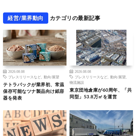
経営/業界動向
カテゴリの最新記事
2026.08.08
2026.08.08
プレスリリースなど
,
動向/展望
プレスリリースなど
,
動向/展望
,
物流施設
テトラパックが業界初、常温
東京団地倉庫が60周年、「共
保存可能なツナ製品向け紙容
同型」53.8万㎡を運営
器を発表