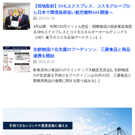
【現地取材】DHLエクスプレス、コスモグループか
ら日本で環境負荷低い航空燃料SAF調達へ
2025.01.28
4月以降、年間720万リットル想定・国際物流の脱炭素促進図
る DHLエクスプレスとコスモエネルギーホールディングス
（HD）傘下のコスモ石油マーケティン[…]
生鮮物流IT化支援のフーディソン、三菱食品と商品
連携を開始
2024.10.31
飲食店向け食品ECのラインナップ大幅拡充見込む 生鮮物流
のIT化支援を手掛けるフーディソンは10月31日、三菱食品と
業務用商品の連携に関する取り組みを[…]