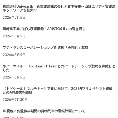
株式会社Univearth、倉吉運送株式会社と資本提携〜山陰エリアへ実運送
ネットワークを拡大〜
2026年8月5日
川崎重工業／ばら積運搬船「ARISTOS II」の引き渡し
2026年8月5日
フジトランスコーポレーション／新造船「蓉翔丸」就航
2026年8月5日
ネバーマイル：TGR Haas F1 Teamとのパートナーシップ契約を締結しま
した
2026年8月5日
【トドケール】マルチキャリア化に向けて、2026年7月よりヤマト運輸
とのAPI連携を開始
2026年7月30日
JR貨物／お盆休み期間の貨物列車の運転計画について