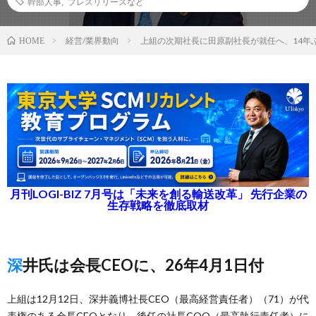
幹部人事
,
プレスリリースなど
経営/業界動向
上組の次期社長に田原副社長が就任へ、14年
HOME
月刊LOGI-BIZ 7月号は「未来を創る輸送改革」 先行企業の
生存戦略を徹底取材
深井氏は会長CEOに、26年4月1日付
上組は12月12日、深井義博社長CEO（最高経営責任者）（71）が代
表権のある会長CEOとなり、後任の社長COO（最高執行責任者）に