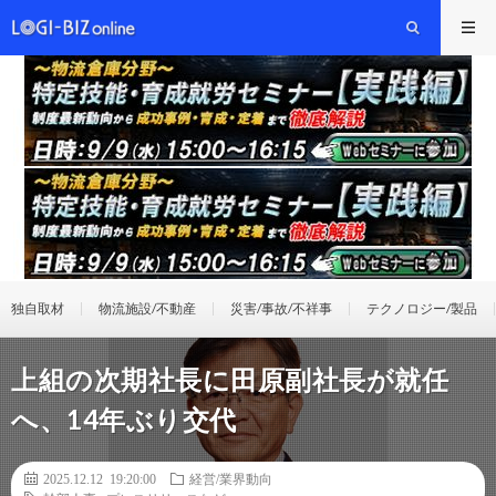
独自取材
物流施設/不動産
災害/事故/不祥事
テクノロジー/製品
上組の次期社長に田原副社長が就任
へ、14年ぶり交代
2025.12.12 19:20:00
経営/業界動向