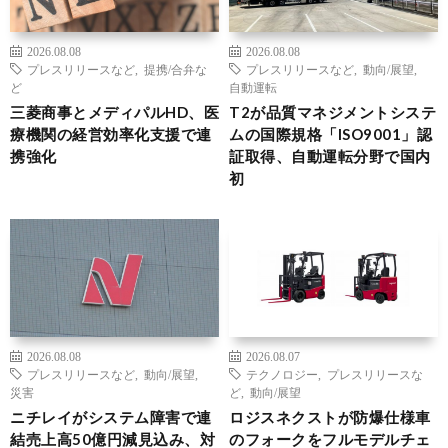
2026.08.08
2026.08.08
プレスリリースなど
,
提携/合弁な
プレスリリースなど
,
動向/展望
,
ど
自動運転
三菱商事とメディパルHD、医
T2が品質マネジメントシステ
療機関の経営効率化支援で連
ムの国際規格「ISO9001」認
携強化
証取得、自動運転分野で国内
初
2026.08.08
2026.08.07
プレスリリースなど
,
動向/展望
,
テクノロジー
,
プレスリリースな
災害
ど
,
動向/展望
ニチレイがシステム障害で連
ロジスネクストが防爆仕様車
結売上高50億円減見込み、対
のフォークをフルモデルチェ