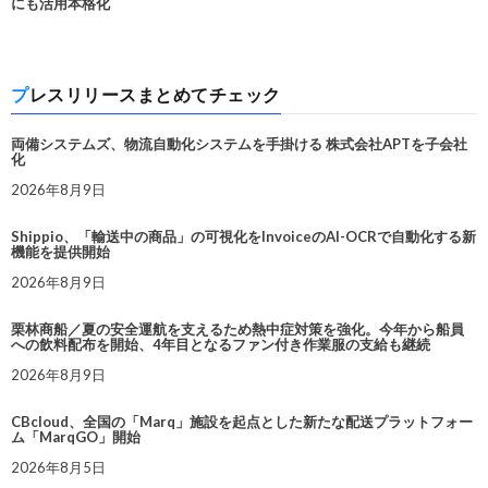
にも活用本格化
プレスリリースまとめてチェック
両備システムズ、物流自動化システムを手掛ける 株式会社APTを子会社
化
2026年8月9日
Shippio、「輸送中の商品」の可視化をInvoiceのAI-OCRで自動化する新
機能を提供開始
2026年8月9日
栗林商船／夏の安全運航を支えるため熱中症対策を強化。今年から船員
への飲料配布を開始、4年目となるファン付き作業服の支給も継続
2026年8月9日
CBcloud、全国の「Marq」施設を起点とした新たな配送プラットフォー
ム「MarqGO」開始
2026年8月5日