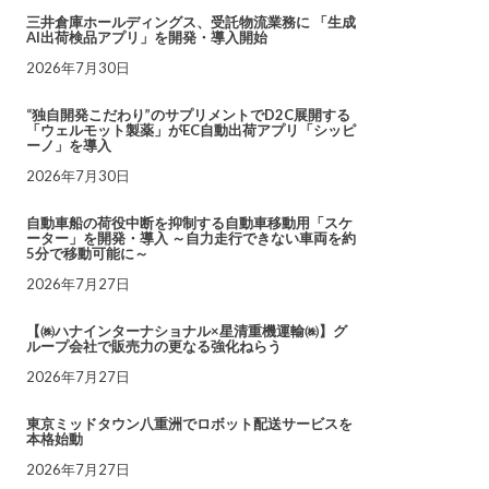
三井倉庫ホールディングス、受託物流業務に 「生成
AI出荷検品アプリ」を開発・導入開始
2026年7月30日
“独自開発こだわり”のサプリメントでD2C展開する
「ウェルモット製薬」がEC自動出荷アプリ「シッピ
ーノ」を導入
2026年7月30日
自動車船の荷役中断を抑制する自動車移動用「スケ
ーター」を開発・導入 ～自力走行できない車両を約
5分で移動可能に～
2026年7月27日
【㈱ハナインターナショナル×星清重機運輸㈱】グ
ループ会社で販売力の更なる強化ねらう
2026年7月27日
東京ミッドタウン八重洲でロボット配送サービスを
本格始動
2026年7月27日