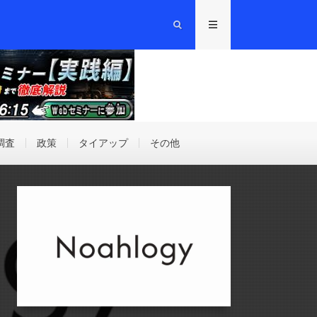
調査
政策
タイアップ
その他