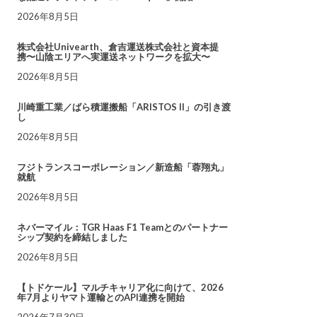
2026年8月5日
株式会社Univearth、倉吉運送株式会社と資本提
携〜山陰エリアへ実運送ネットワークを拡大〜
2026年8月5日
川崎重工業／ばら積運搬船「ARISTOS II」の引き渡
し
2026年8月5日
フジトランスコーポレーション／新造船「蓉翔丸」
就航
2026年8月5日
ネバーマイル：TGR Haas F1 Teamとのパートナー
シップ契約を締結しました
2026年8月5日
【トドケール】マルチキャリア化に向けて、2026
年7月よりヤマト運輸とのAPI連携を開始
2026年7月30日