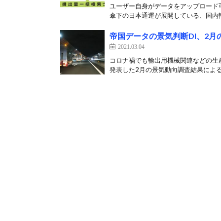
ユーザー自身がデータをアップロード可能、
傘下の日本通運が展開している、国内輸
帝国データの景気判断DI、2月
2021.03.04
コロナ禍でも輸出用機械関連などの生産
発表した2月の景気動向調査結果による