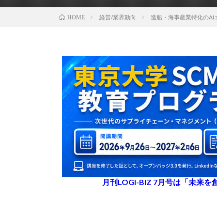
経営/業界動向
造船・海事産業特化のAI
HOME
月刊LOGI-BIZ 7月号は「未