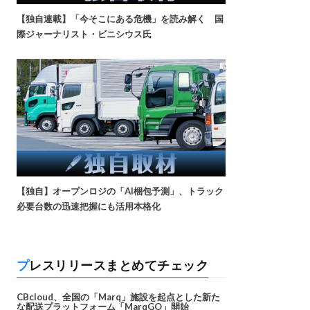
【独自連載】「今そこにある危機」を読み解く 国
際ジャーナリスト・ビニシウス氏
【独自】オープンロジの「AI梱包予測」、トラック
必要台数の迅速把握にも活用本格化
プレスリリースまとめてチェック
CBcloud、全国の「Marq」施設を起点とした新た
な配送プラットフォーム「MarqGO」開始