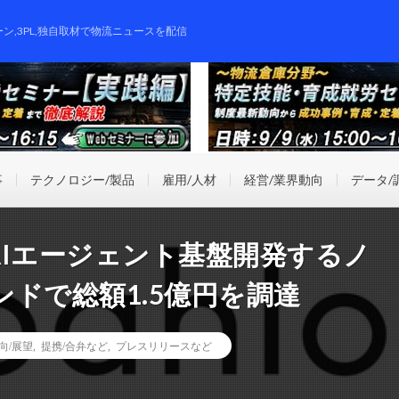
ーン,3PL,独自取材で物流ニュースを配信
事
テクノロジー/製品
雇用/人材
経営/業界動向
データ/
AIエージェント基盤開発するノ
ドで総額1.5億円を調達
向/展望
,
提携/合弁など
,
プレスリリースなど