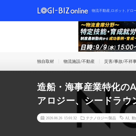
物流不動産,ロボット,ドロ
独自取材
物流施設/不動産
災害/事故/不祥
造船・海事産業特化の
アロジー、シードラウン
2026.06.26 15:01:32
テクノロジー/製品
AI
,
動