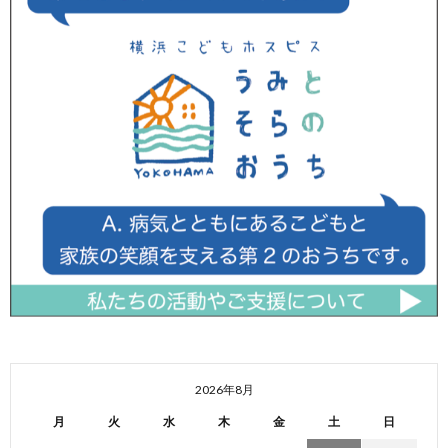
2026年8月
月
火
水
木
金
土
日