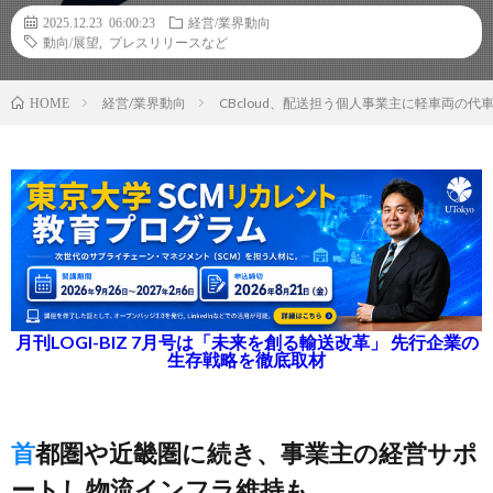
2025.12.23 06:00:23
経営/業界動向
動向/展望
,
プレスリリースなど
経営/業界動向
CBcloud、配送担う個人事業主に軽車両の
HOME
月刊LOGI-BIZ 7月号は「未来を創る輸送改革」 先行企業の
生存戦略を徹底取材
首都圏や近畿圏に続き、事業主の経営サポ
ートし物流インフラ維持も