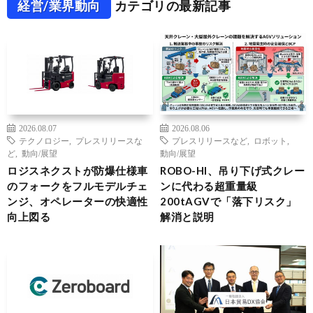
経営/業界動向
カテゴリの最新記事
2026.08.07
2026.08.06
テクノロジー
,
プレスリリースな
プレスリリースなど
,
ロボット
,
ど
,
動向/展望
動向/展望
ロジスネクストが防爆仕様車
ROBO-HI、吊り下げ式クレー
のフォークをフルモデルチェ
ンに代わる超重量級
ンジ、オペレーターの快適性
200tAGVで「落下リスク」
向上図る
解消と説明