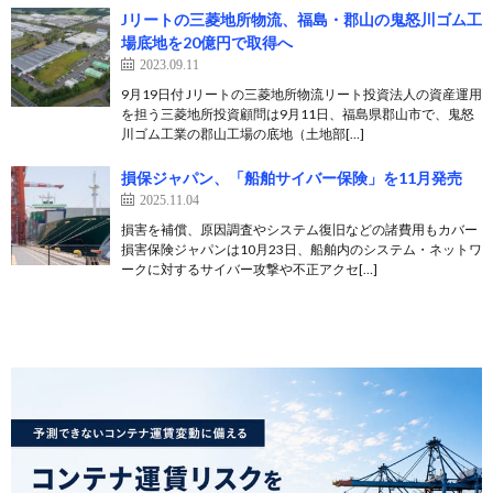
Jリートの三菱地所物流、福島・郡山の鬼怒川ゴム工
場底地を20億円で取得へ
2023.09.11
9月19日付 Jリートの三菱地所物流リート投資法人の資産運用
を担う三菱地所投資顧問は9月11日、福島県郡山市で、鬼怒
川ゴム工業の郡山工場の底地（土地部[…]
損保ジャパン、「船舶サイバー保険」を11月発売
2025.11.04
損害を補償、原因調査やシステム復旧などの諸費用もカバー
損害保険ジャパンは10月23日、船舶内のシステム・ネットワ
ークに対するサイバー攻撃や不正アクセ[…]