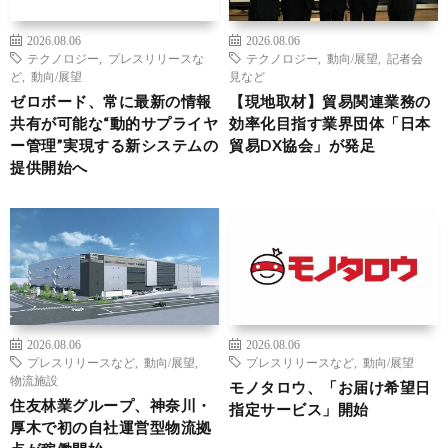
2026.08.06
2026.08.06
テクノロジー
,
プレスリリースな
テクノロジー
,
動向/展望
,
記者会
ど
,
動向/展望
見など
ゼロボード、常に最新の情報
【現地取材】貿易関連業務の
共有が可能な“動的サプライヤ
効率化目指す業界団体「日本
ー管理”実現する新システムの
貿易DX協会」が発足
提供開始へ
2026.08.06
2026.08.06
プレスリリースなど
,
動向/展望
,
プレスリリースなど
,
動向/展望
物流施設
モノタロウ、「お届け希望日
住友林業グループ、神奈川・
指定サービス」開始
厚木で初の自社運営型物流拠