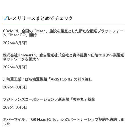
プレスリリースまとめてチェック
CBcloud、全国の「Marq」施設を起点とした新たな配送プラットフォー
ム「MarqGO」開始
2026年8月5日
株式会社Univearth、倉吉運送株式会社と資本提携〜山陰エリアへ実運送
ネットワークを拡大〜
2026年8月5日
川崎重工業／ばら積運搬船「ARISTOS II」の引き渡し
2026年8月5日
フジトランスコーポレーション／新造船「蓉翔丸」就航
2026年8月5日
ネバーマイル：TGR Haas F1 Teamとのパートナーシップ契約を締結しま
した