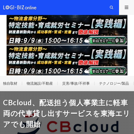
独自取材
物流施設/不動産
災害/事故/不祥事
テクノロジー/製品
CBcloud、配送担う個人事業主に軽車
両の代車貸し出すサービスを東海エリ
アでも開始