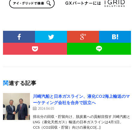
関連する記事
川崎汽船と日本ガスライン、液化CO2海上輸送のマ
ーケティング会社を合弁で設立へ
2024.04.05
排出分の回収・貯留向け、脱炭素への貢献目指す 川崎汽船と
LNG（液化天然ガス）輸送の日本ガスラインは4月1日、
CCS（CO2回収・貯留）向けの液化CO[…]