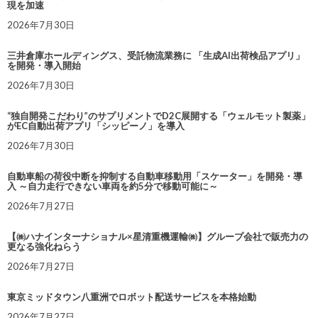
現を加速
2026年7月30日
三井倉庫ホールディングス、受託物流業務に 「生成AI出荷検品アプリ」
を開発・導入開始
2026年7月30日
“独自開発こだわり”のサプリメントでD2C展開する「ウェルモット製薬」
がEC自動出荷アプリ「シッピーノ」を導入
2026年7月30日
自動車船の荷役中断を抑制する自動車移動用「スケーター」を開発・導
入 ～自力走行できない車両を約5分で移動可能に～
2026年7月27日
【㈱ハナインターナショナル×星清重機運輸㈱】グループ会社で販売力の
更なる強化ねらう
2026年7月27日
東京ミッドタウン八重洲でロボット配送サービスを本格始動
2026年7月27日