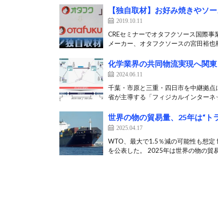
【独自取材】お好み焼きやソー
2019.10.11
CREセミナーでオタフクソース国際事
メーカー、オタフクソースの宮田裕也執
化学業界の共同物流実現へ関東
2024.06.11
千葉・市原と三重・四日市を中継拠点
省が主導する「フィジカルインターネッ
世界の物の貿易量、25年は“トラ
2025.04.17
WTO、最大で1.5％減の可能性も想定
を公表した。 2025年は世界の物の貿易