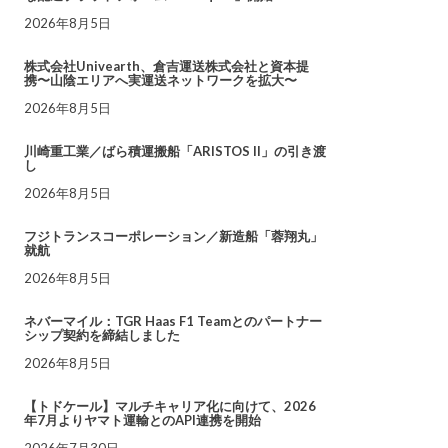
2026年8月5日
株式会社Univearth、倉吉運送株式会社と資本提
携〜山陰エリアへ実運送ネットワークを拡大〜
2026年8月5日
川崎重工業／ばら積運搬船「ARISTOS II」の引き渡
し
2026年8月5日
フジトランスコーポレーション／新造船「蓉翔丸」
就航
2026年8月5日
ネバーマイル：TGR Haas F1 Teamとのパートナー
シップ契約を締結しました
2026年8月5日
【トドケール】マルチキャリア化に向けて、2026
年7月よりヤマト運輸とのAPI連携を開始
2026年7月30日