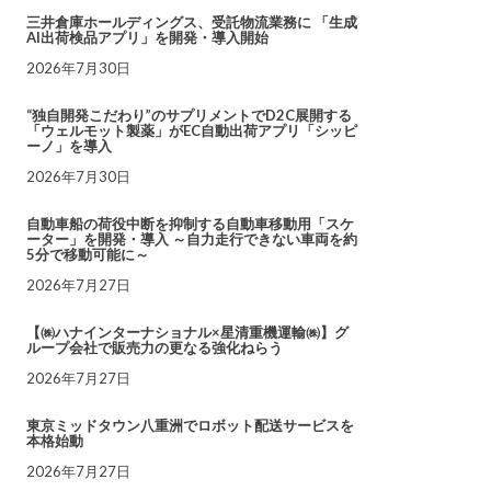
三井倉庫ホールディングス、受託物流業務に 「生成
AI出荷検品アプリ」を開発・導入開始
2026年7月30日
“独自開発こだわり”のサプリメントでD2C展開する
「ウェルモット製薬」がEC自動出荷アプリ「シッピ
ーノ」を導入
2026年7月30日
自動車船の荷役中断を抑制する自動車移動用「スケ
ーター」を開発・導入 ～自力走行できない車両を約
5分で移動可能に～
2026年7月27日
【㈱ハナインターナショナル×星清重機運輸㈱】グ
ループ会社で販売力の更なる強化ねらう
2026年7月27日
東京ミッドタウン八重洲でロボット配送サービスを
本格始動
2026年7月27日