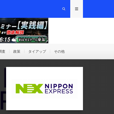
調査
政策
タイアップ
その他