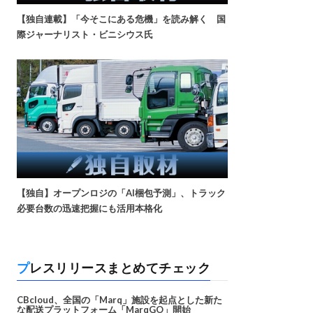
【独自連載】「今そこにある危機」を読み解く 国
際ジャーナリスト・ビニシウス氏
【独自】オープンロジの「AI梱包予測」、トラック
必要台数の迅速把握にも活用本格化
プレスリリースまとめてチェック
CBcloud、全国の「Marq」施設を起点とした新た
な配送プラットフォーム「MarqGO」開始