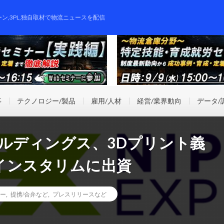
ーン,3PL,独自取材で物流ニュースを配信
事
テクノロジー/製品
雇用/人材
経営/業界動向
データ/
S ホールディングス、3Dプリント義
インスタリムに出資
ー
,
提携/合弁など
,
プレスリリースなど