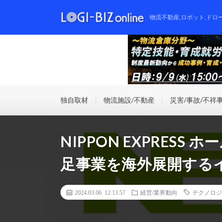
物流不動産,ロボット,ドロ
独自取材
物流施設/不動産
災害/事故/不祥
NIPPON EXPRES
足事業を海外展開する
2024.03.06 12:13:57
経営/業界動向
テクノロジ