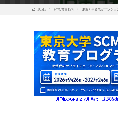
経営/業界動向
JR東と伊藤忠がマンシ
HOME
月刊LOGI-BIZ 7月号は「未