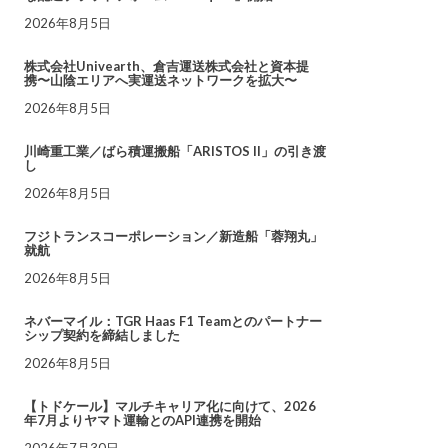
2026年8月5日
株式会社Univearth、倉吉運送株式会社と資本提
携〜山陰エリアへ実運送ネットワークを拡大〜
2026年8月5日
川崎重工業／ばら積運搬船「ARISTOS II」の引き渡
し
2026年8月5日
フジトランスコーポレーション／新造船「蓉翔丸」
就航
2026年8月5日
ネバーマイル：TGR Haas F1 Teamとのパートナー
シップ契約を締結しました
2026年8月5日
【トドケール】マルチキャリア化に向けて、2026
年7月よりヤマト運輸とのAPI連携を開始
2026年7月30日