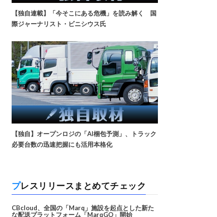
【独自連載】「今そこにある危機」を読み解く 国
際ジャーナリスト・ビニシウス氏
【独自】オープンロジの「AI梱包予測」、トラック
必要台数の迅速把握にも活用本格化
プレスリリースまとめてチェック
CBcloud、全国の「Marq」施設を起点とした新た
な配送プラットフォーム「MarqGO」開始