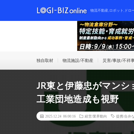
物流不動産,ロボット,ドロ
独自取材
物流施設/不動産
災害/事故/不祥
JR東と伊藤忠がマン
工業団地造成も視野
2025.12.24 06:00:16
経営/業界動向
提携/合弁