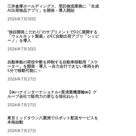
三井倉庫ホールディングス、受託物流業務に 「生成
AI出荷検品アプリ」を開発・導入開始
2026年7月30日
“独自開発こだわり”のサプリメントでD2C展開する
「ウェルモット製薬」がEC自動出荷アプリ「シッピ
ーノ」を導入
2026年7月30日
自動車船の荷役中断を抑制する自動車移動用「スケ
ーター」を開発・導入 ～自力走行できない車両を約
5分で移動可能に～
2026年7月27日
【㈱ハナインターナショナル×星清重機運輸㈱】グ
ループ会社で販売力の更なる強化ねらう
2026年7月27日
東京ミッドタウン八重洲でロボット配送サービスを
本格始動
2026年7月27日