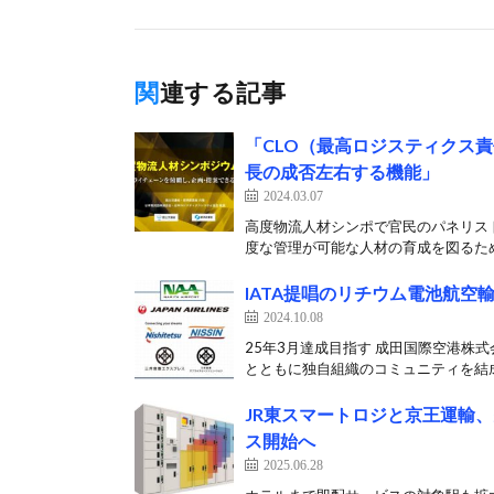
関連する記事
「CLO（最高ロジスティクス
長の成否左右する機能」
2024.03.07
高度物流人材シンポで官民のパネリス
度な管理が可能な人材の育成を図るため
IATA提唱のリチウム電池航
2024.10.08
25年3月達成目指す 成田国際空港株
とともに独自組織のコミュニティを結成し
JR東スマートロジと京王運輸
ス開始へ
2025.06.28