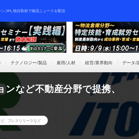
ーン,3PL,独自取材で物流ニュースを配信
事
テクノロジー/製品
雇用/人材
経営/業界動向
データ/
ションなど不動産分野で提携、
など
,
プレスリリースなど