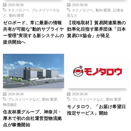
2026.08.06
2026.08.06
テクノロジー
,
プレスリリースな
テクノロジー
,
動向/展望
,
記者会
ど
,
動向/展望
見など
ゼロボード、常に最新の情報
【現地取材】貿易関連業務の
共有が可能な“動的サプライヤ
効率化目指す業界団体「日本
ー管理”実現する新システムの
貿易DX協会」が発足
提供開始へ
2026.08.06
2026.08.06
プレスリリースなど
,
動向/展望
,
プレスリリースなど
,
動向/展望
物流施設
モノタロウ、「お届け希望日
住友林業グループ、神奈川・
指定サービス」開始
厚木で初の自社運営型物流拠
点が稼働開始