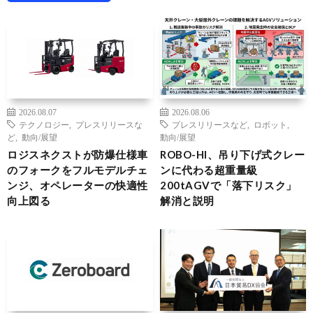
2026.08.07
2026.08.06
テクノロジー
,
プレスリリースな
プレスリリースなど
,
ロボット
,
ど
,
動向/展望
動向/展望
ロジスネクストが防爆仕様車
ROBO-HI、吊り下げ式クレー
のフォークをフルモデルチェ
ンに代わる超重量級
ンジ、オペレーターの快適性
200tAGVで「落下リスク」
向上図る
解消と説明