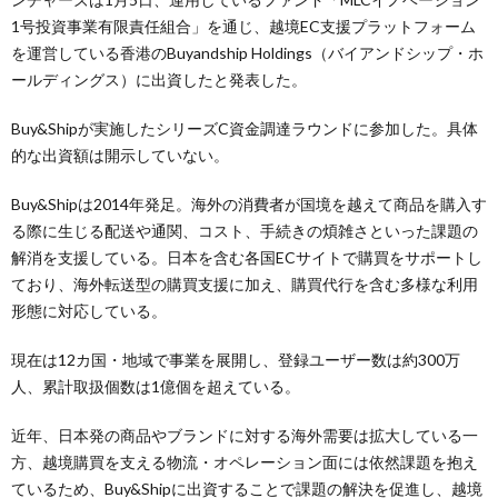
1号投資事業有限責任組合」を通じ、越境EC支援プラットフォーム
を運営している香港のBuyandship Holdings（バイアンドシップ・ホ
ールディングス）に出資したと発表した。
Buy&Shipが実施したシリーズC資金調達ラウンドに参加した。具体
的な出資額は開示していない。
Buy&Shipは2014年発足。海外の消費者が国境を越えて商品を購入す
る際に生じる配送や通関、コスト、手続きの煩雑さといった課題の
解消を支援している。日本を含む各国ECサイトで購買をサポートし
ており、海外転送型の購買支援に加え、購買代行を含む多様な利用
形態に対応している。
現在は12カ国・地域で事業を展開し、登録ユーザー数は約300万
人、累計取扱個数は1億個を超えている。
近年、日本発の商品やブランドに対する海外需要は拡大している一
方、越境購買を支える物流・オペレーション面には依然課題を抱え
ているため、Buy&Shipに出資することで課題の解決を促進し、越境