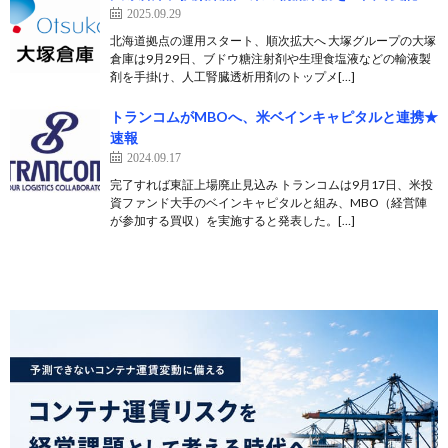
2025.09.29
北海道拠点の運用スタート、順次拡大へ 大塚グループの大塚
倉庫は9月29日、ブドウ糖注射剤や生理食塩液などの輸液製
剤を手掛け、人工腎臓透析用剤のトップメ[…]
トランコムがMBOへ、米ベインキャピタルと連携★
速報
2024.09.17
完了すれば東証上場廃止見込み トランコムは9月17日、米投
資ファンド大手のベインキャピタルと組み、MBO（経営陣
が参加する買収）を実施すると発表した。[…]