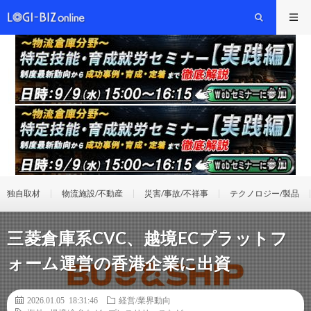
独自取材
物流施設/不動産
災害/事故/不祥事
テクノロジー/製品
三菱倉庫系CVC、越境ECプラットフ
ォーム運営の香港企業に出資
2026.01.05 18:31:46
経営/業界動向