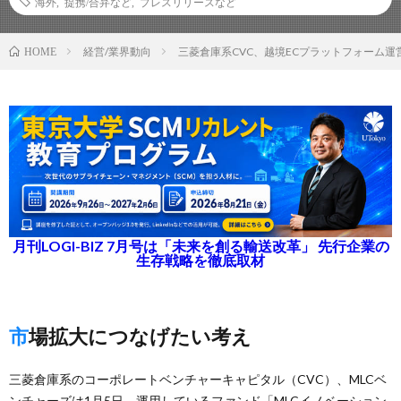
海外
,
提携/合弁など
,
プレスリリースなど
経営/業界動向
三菱倉庫系CVC、越境ECプラットフォーム
HOME
月刊LOGI-BIZ 7月号は「未来を創る輸送改革」 先行企業の
生存戦略を徹底取材
市場拡大につなげたい考え
三菱倉庫系のコーポレートベンチャーキャピタル（CVC）、MLCベ
ンチャーズは1月5日、運用しているファンド「MLCイノベーション