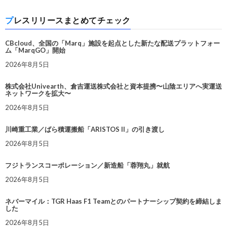
プレスリリースまとめてチェック
CBcloud、全国の「Marq」施設を起点とした新たな配送プラットフォー
ム「MarqGO」開始
2026年8月5日
株式会社Univearth、倉吉運送株式会社と資本提携〜山陰エリアへ実運送
ネットワークを拡大〜
2026年8月5日
川崎重工業／ばら積運搬船「ARISTOS II」の引き渡し
2026年8月5日
フジトランスコーポレーション／新造船「蓉翔丸」就航
2026年8月5日
ネバーマイル：TGR Haas F1 Teamとのパートナーシップ契約を締結しま
した
2026年8月5日