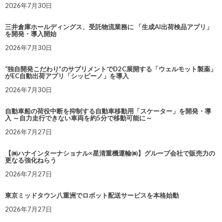
2026年7月30日
三井倉庫ホールディングス、受託物流業務に 「生成AI出荷検品アプリ」
を開発・導入開始
2026年7月30日
“独自開発こだわり”のサプリメントでD2C展開する「ウェルモット製薬」
がEC自動出荷アプリ「シッピーノ」を導入
2026年7月30日
自動車船の荷役中断を抑制する自動車移動用「スケーター」を開発・導
入 ～自力走行できない車両を約5分で移動可能に～
2026年7月27日
【㈱ハナインターナショナル×星清重機運輸㈱】グループ会社で販売力の
更なる強化ねらう
2026年7月27日
東京ミッドタウン八重洲でロボット配送サービスを本格始動
2026年7月27日