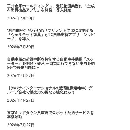
三井倉庫ホールディングス、受託物流業務に 「生成
AI出荷検品アプリ」を開発・導入開始
2026年7月30日
“独自開発こだわり”のサプリメントでD2C展開する
「ウェルモット製薬」がEC自動出荷アプリ「シッピ
ーノ」を導入
2026年7月30日
自動車船の荷役中断を抑制する自動車移動用「スケ
ーター」を開発・導入 ～自力走行できない車両を約
5分で移動可能に～
2026年7月27日
【㈱ハナインターナショナル×星清重機運輸㈱】グ
ループ会社で販売力の更なる強化ねらう
2026年7月27日
東京ミッドタウン八重洲でロボット配送サービスを
本格始動
2026年7月27日