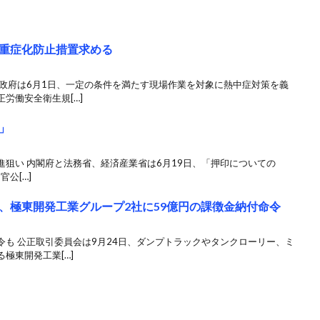
重症化防止措置求める
 政府は6月1日、一定の条件を満たす現場作業を対象に熱中症対策を義
労働安全衛生規[…]
」
狙い 内閣府と法務省、経済産業省は6月19日、「押印についての
公[…]
、極東開発工業グループ2社に59億円の課徴金納付命令
も 公正取引委員会は9月24日、ダンプトラックやタンクローリー、ミ
極東開発工業[…]