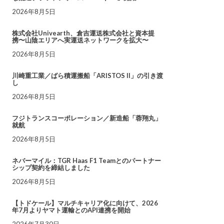
2026年8月5日
株式会社Univearth、倉吉運送株式会社と資本提
携〜山陰エリアへ実運送ネットワークを拡大〜
2026年8月5日
川崎重工業／ばら積運搬船「ARISTOS II」の引き渡
し
2026年8月5日
フジトランスコーポレーション／新造船「蓉翔丸」
就航
2026年8月5日
ネバーマイル：TGR Haas F1 Teamとのパートナー
シップ契約を締結しました
2026年8月5日
【トドケール】マルチキャリア化に向けて、2026
年7月よりヤマト運輸とのAPI連携を開始
2026年7月30日