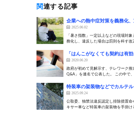
関連する記事
企業への熱中症対策を義務化、
2025.06.02
「暑さ指数」一定以上などの現場対象
務化し、違反した場合は罰則を科す改正
「はんこがなくても契約は有効
2020.06.20
政府が初めて見解示す、テレワーク推進
Q&A」を連名で公表した。 この中で、官
特装車の架装物などでカルテル
2025.09.24
公取委、独禁法違反認定し排除措置命令
キサー車など特装車の架装物を手掛ける