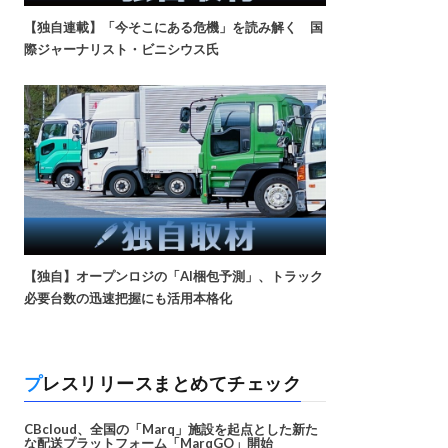
【独自連載】「今そこにある危機」を読み解く 国
際ジャーナリスト・ビニシウス氏
【独自】オープンロジの「AI梱包予測」、トラック
必要台数の迅速把握にも活用本格化
プレスリリースまとめてチェック
CBcloud、全国の「Marq」施設を起点とした新た
な配送プラットフォーム「MarqGO」開始