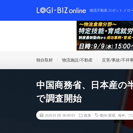
物流不動産,ロボット,ドロ
独自取材
物流施設/不動産
災害/事故/不祥
中国商務省、日本産の
で調査開始
2026.01.08 06:00:03
政策
動向/展望
,
海外
,
プ