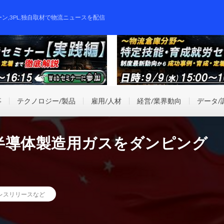
ーン,3PL,独自取材で物流ニュースを配信
事
テクノロジー/製品
雇用/人材
経営/業界動向
データ/
半導体製造用ガスをダンピング
レスリリースなど