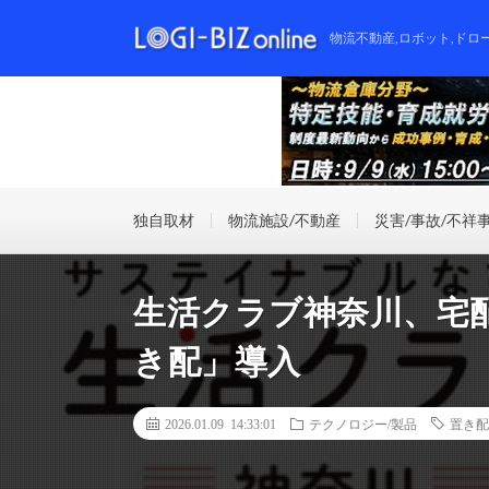
物流不動産,ロボット,ドロ
独自取材
物流施設/不動産
災害/事故/不祥
生活クラブ神奈川、宅
き配」導入
2026.01.09 14:33:01
テクノロジー/製品
置き配