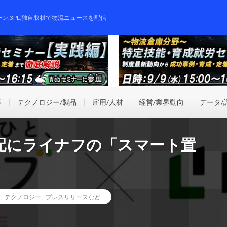
ーン,3PL,独自取材で物流ニュースを配信
事
テクノロジー/製品
雇用/人材
経営/業界動向
データ/
配にライナフの「スマート置
,
テクノロジー
,
プレスリリースなど