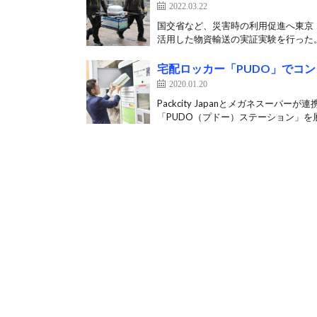
2022.03.22
国交省など、災害時の利用促進へ東京・
活用した物資輸送の実証実験を行った。 
宅配ロッカー「PUDO」でコ
2020.01.20
Packcity Japanとメガネスー
「PUDO（プドー）ステーション」を展