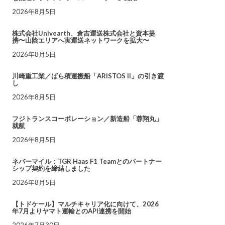
2026年8月5日
株式会社Univearth、倉吉運送株式会社と資本提
携〜山陰エリアへ実運送ネットワークを拡大〜
2026年8月5日
川崎重工業／ばら積運搬船「ARISTOS II」の引き渡
し
2026年8月5日
フジトランスコーポレーション／新造船「蓉翔丸」
就航
2026年8月5日
ネバーマイル：TGR Haas F1 Teamとのパートナー
シップ契約を締結しました
2026年8月5日
【トドケール】マルチキャリア化に向けて、2026
年7月よりヤマト運輸とのAPI連携を開始
2026年7月30日