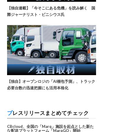
【独自連載】「今そこにある危機」を読み解く 国
際ジャーナリスト・ビニシウス氏
【独自】オープンロジの「AI梱包予測」、トラック
必要台数の迅速把握にも活用本格化
プレスリリースまとめてチェック
CBcloud、全国の「Marq」施設を起点とした新た
な配送プラットフォーム「MarqGO」開始