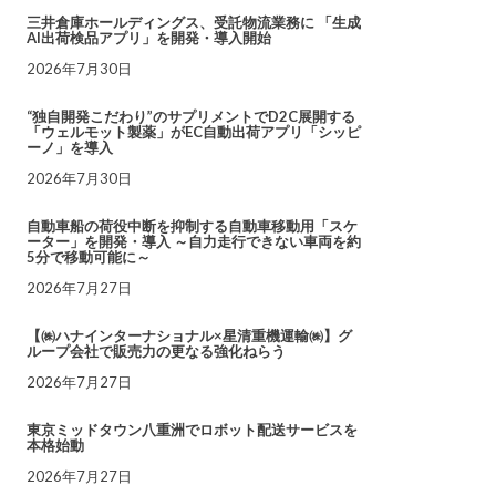
三井倉庫ホールディングス、受託物流業務に 「生成
AI出荷検品アプリ」を開発・導入開始
2026年7月30日
“独自開発こだわり”のサプリメントでD2C展開する
「ウェルモット製薬」がEC自動出荷アプリ「シッピ
ーノ」を導入
2026年7月30日
自動車船の荷役中断を抑制する自動車移動用「スケ
ーター」を開発・導入 ～自力走行できない車両を約
5分で移動可能に～
2026年7月27日
【㈱ハナインターナショナル×星清重機運輸㈱】グ
ループ会社で販売力の更なる強化ねらう
2026年7月27日
東京ミッドタウン八重洲でロボット配送サービスを
本格始動
2026年7月27日