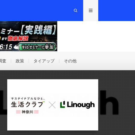
調査
政策
タイアップ
その他