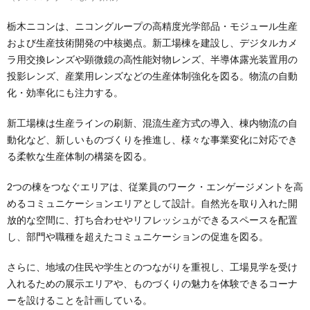
栃木ニコンは、ニコングループの高精度光学部品・モジュール生産
および生産技術開発の中核拠点。新工場棟を建設し、デジタルカメ
ラ用交換レンズや顕微鏡の高性能対物レンズ、半導体露光装置用の
投影レンズ、産業用レンズなどの生産体制強化を図る。物流の自動
化・効率化にも注力する。
新工場棟は生産ラインの刷新、混流生産方式の導入、棟内物流の自
動化など、新しいものづくりを推進し、様々な事業変化に対応でき
る柔軟な生産体制の構築を図る。
2つの棟をつなぐエリアは、従業員のワーク・エンゲージメントを高
めるコミュニケーションエリアとして設計。自然光を取り入れた開
放的な空間に、打ち合わせやリフレッシュができるスペースを配置
し、部門や職種を超えたコミュニケーションの促進を図る。
さらに、地域の住民や学生とのつながりを重視し、工場見学を受け
入れるための展示エリアや、ものづくりの魅力を体験できるコーナ
ーを設けることを計画している。