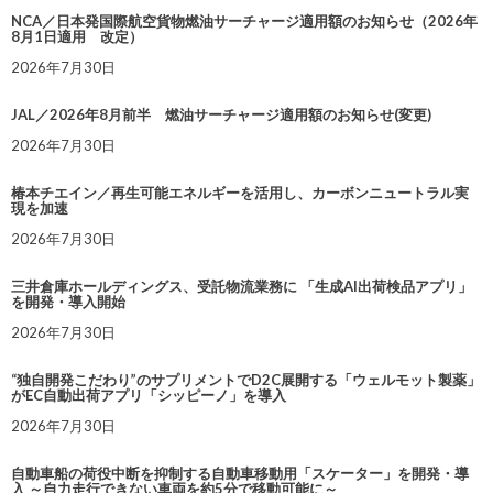
NCA／日本発国際航空貨物燃油サーチャージ適用額のお知らせ（2026年
8月1日適用 改定）
2026年7月30日
JAL／2026年8月前半 燃油サーチャージ適用額のお知らせ(変更)
2026年7月30日
椿本チエイン／再生可能エネルギーを活用し、カーボンニュートラル実
現を加速
2026年7月30日
三井倉庫ホールディングス、受託物流業務に 「生成AI出荷検品アプリ」
を開発・導入開始
2026年7月30日
“独自開発こだわり”のサプリメントでD2C展開する「ウェルモット製薬」
がEC自動出荷アプリ「シッピーノ」を導入
2026年7月30日
自動車船の荷役中断を抑制する自動車移動用「スケーター」を開発・導
入 ～自力走行できない車両を約5分で移動可能に～