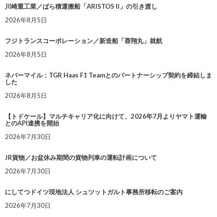
川崎重工業／ばら積運搬船「ARISTOS II」の引き渡し
2026年8月5日
フジトランスコーポレーション／新造船「蓉翔丸」就航
2026年8月5日
ネバーマイル：TGR Haas F1 Teamとのパートナーシップ契約を締結しま
した
2026年8月5日
【トドケール】マルチキャリア化に向けて、2026年7月よりヤマト運輸
とのAPI連携を開始
2026年7月30日
JR貨物／お盆休み期間の貨物列車の運転計画について
2026年7月30日
にしてつドイツ現地法人 シュツットガルト事務所移転のご案内
2026年7月30日