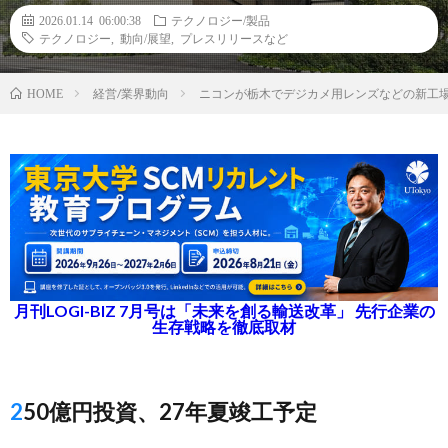
2026.01.14 06:00:38
テクノロジー/製品
テクノロジー
,
動向/展望
,
プレスリリースなど
経営/業界動向
ニコンが栃木でデジカメ用レンズなどの新工
HOME
月刊LOGI-BIZ 7月号は「未来を創る輸送改革」 先行企業の
生存戦略を徹底取材
250億円投資、27年夏竣工予定