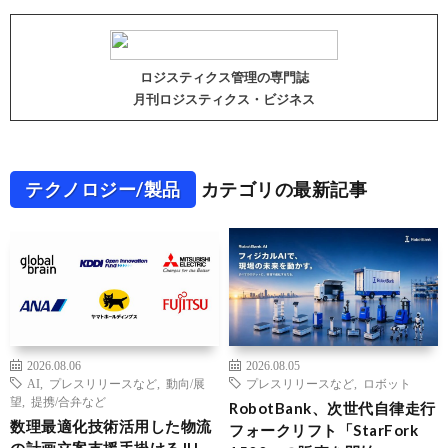
ロジスティクス管理の専門誌
月刊ロジスティクス・ビジネス
テクノロジー/製品
カテゴリの最新記事
2026.08.06
2026.08.05
AI
,
プレスリリースなど
,
動向/展
プレスリリースなど
,
ロボット
望
,
提携/合弁など
RobotBank、次世代自律走行
数理最適化技術活用した物流
フォークリフト「StarFork
の計画立案支援手掛けるJIJ、