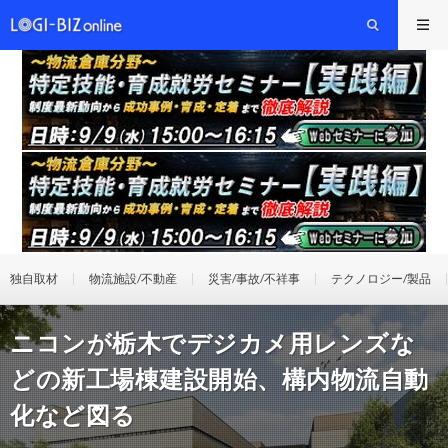
独自取材
物流施設/不動産
災害/事故/不祥事
テクノロジー/製品
ニコンが栃木でデジカメ用レンズな
どの新工場棟建設開始、構内物流自動
化など図る