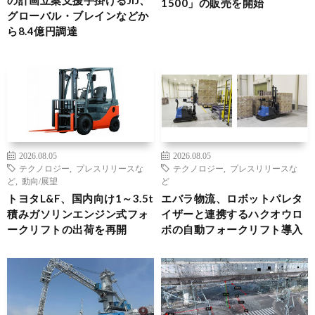
1500」の販売を開始
グローバル・ブレインなどか
ら8.4億円調達
2026.08.05
2026.08.05
テクノロジー
,
プレスリリースな
テクノロジー
,
プレスリリースな
ど
,
動向/展望
ど
トヨタL&F、国内向け1～3.5t
エバラ物流、ロボットパレタ
積みガソリンエンジン式フォ
イザーと連携するハクオウロ
ークリフトの出荷を再開
ボの自動フォークリフト導入