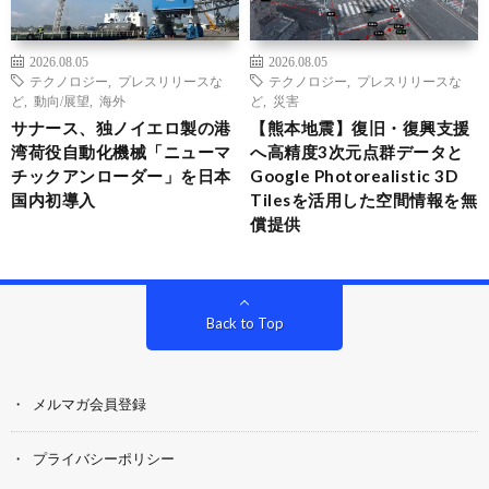
2026.08.05
2026.08.05
テクノロジー
,
プレスリリースな
テクノロジー
,
プレスリリースな
ど
,
動向/展望
,
海外
ど
,
災害
サナース、独ノイエロ製の港
【熊本地震】復旧・復興支援
湾荷役自動化機械「ニューマ
へ高精度3次元点群データと
チックアンローダー」を日本
Google Photorealistic 3D
国内初導入
Tilesを活用した空間情報を無
償提供
Back to Top
メルマガ会員登録
プライバシーポリシー