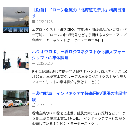
【独自】ドローン物流の「北海道モデル」構築目指
す
2022.01.28
エアロネクスト・田路CEO、市街地と周辺部含めた広域カバ
ー可能に ドローンの技術開発などを手掛けるスタートアップ
企業のエアロネクストは、セイノーホール[…]
ハクオウロボ、三菱ロジスネクストから無人フォー
クリフトの車体調達
2025.06.19
9月に販売店通じて提供開始目指す ハクオウロボティクスは6
月19日、三菱重工業グループの三菱ロジスネクストから無人
フォークリフトの車体供給を受けること[…]
三菱自動車、インドネシアで軽商用EV運用の実証実
験
2022.03.14
現地企業やDHL現法と連携、普及に向け走行距離などデータ
収集 三菱自動車工業は3月14日、インドネシアで同社製品を
販売しているミツビシ・モータース・ク[…]