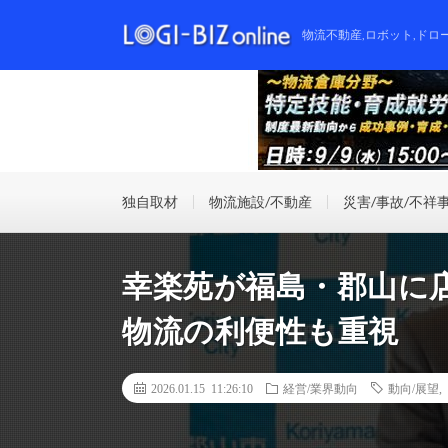
物流不動産,ロボット,ドロ
独自取材
物流施設/不動産
災害/事故/不祥
幸楽苑が福島・郡山に
物流の利便性も重視
2026.01.15 11:26:10
経営/業界動向
動向/展望
,