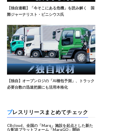
【独自連載】「今そこにある危機」を読み解く 国
際ジャーナリスト・ビニシウス氏
【独自】オープンロジの「AI梱包予測」、トラック
必要台数の迅速把握にも活用本格化
プレスリリースまとめてチェック
CBcloud、全国の「Marq」施設を起点とした新た
な配送プラットフォーム「MarqGO」開始