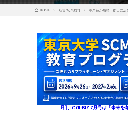
経営/業界動向
幸楽苑が福島・郡山に店
HOME
月刊LOGI-BIZ 7月号は「未