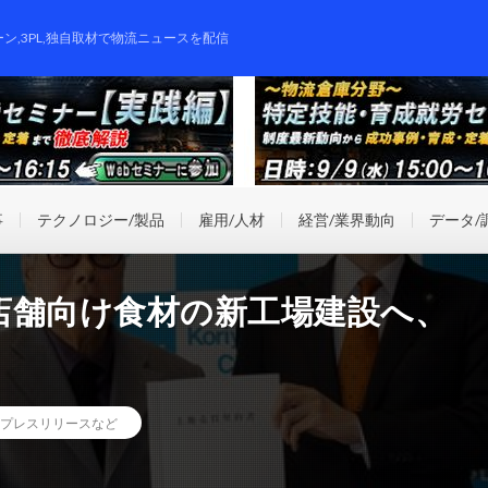
ーン,3PL,独自取材で物流ニュースを配信
事
テクノロジー/製品
雇用/人材
経営/業界動向
データ/
店舗向け食材の新工場建設へ、
プレスリリースなど