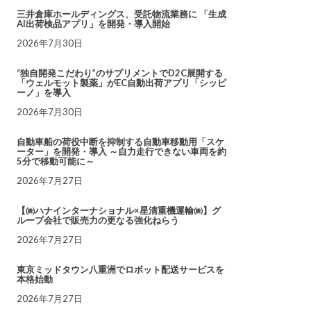
三井倉庫ホールディングス、受託物流業務に 「生成
AI出荷検品アプリ」を開発・導入開始
2026年7月30日
“独自開発こだわり”のサプリメントでD2C展開する
「ウェルモット製薬」がEC自動出荷アプリ「シッピ
ーノ」を導入
2026年7月30日
自動車船の荷役中断を抑制する自動車移動用「スケ
ーター」を開発・導入 ～自力走行できない車両を約
5分で移動可能に～
2026年7月27日
【㈱ハナインターナショナル×星清重機運輸㈱】グ
ループ会社で販売力の更なる強化ねらう
2026年7月27日
東京ミッドタウン八重洲でロボット配送サービスを
本格始動
2026年7月27日