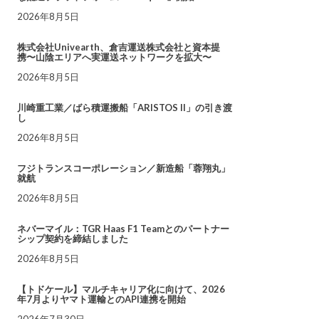
2026年8月5日
株式会社Univearth、倉吉運送株式会社と資本提
携〜山陰エリアへ実運送ネットワークを拡大〜
2026年8月5日
川崎重工業／ばら積運搬船「ARISTOS II」の引き渡
し
2026年8月5日
フジトランスコーポレーション／新造船「蓉翔丸」
就航
2026年8月5日
ネバーマイル：TGR Haas F1 Teamとのパートナー
シップ契約を締結しました
2026年8月5日
【トドケール】マルチキャリア化に向けて、2026
年7月よりヤマト運輸とのAPI連携を開始
2026年7月30日