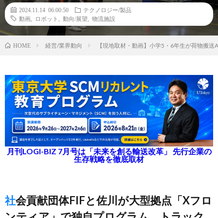
2024.11.14 06:00:50
テクノロジー/製品
動画
,
ロボット
,
動向/展望
,
物流施設
経営/業界動向
【現地取材・動画】小学5・6年生が荷物搬送
HOME
月刊LOGI-BIZ 7月号は「未来を創る輸送改革」 先行企業の
生存戦略を徹底取材
社会貢献団体FIFと佐川が大型拠点「Xフロ
ンティア」で独自プログラム、トラック