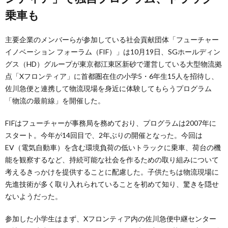
乗車も
主要企業のメンバーらが参加している社会貢献団体「フューチャー
イノベーション フォーラム（FIF）」は10月19日、SGホールディン
グス（HD）グループが東京都江東区新砂で運営している大型物流拠
点「Xフロンティア」に首都圏在住の小学5・6年生15人を招待し、
佐川急便と連携して物流現場を身近に体験してもらうプログラム
「物流の最前線」を開催した。
FIFはフューチャーが事務局を務めており、プログラムは2007年に
スタート。今年が14回目で、2年ぶりの開催となった。今回は
EV（電気自動車）を含む環境負荷の低いトラックに乗車、荷台の機
能を観察するなど、持続可能な社会を作るための取り組みについて
考えるきっかけを提供することに配慮した。子供たちは物流現場に
先進技術が多く取り入れられていることを初めて知り、驚きを隠せ
ないようだった。
参加した小学生はまず、Xフロンティア内の佐川急便中継センター