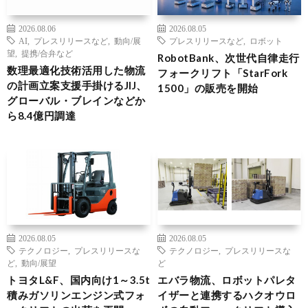
2026.08.06
2026.08.05
AI
,
プレスリリースなど
,
動向/展
プレスリリースなど
,
ロボット
望
,
提携/合弁など
RobotBank、次世代自律走行
数理最適化技術活用した物流
フォークリフト「StarFork
の計画立案支援手掛けるJIJ、
1500」の販売を開始
グローバル・ブレインなどか
ら8.4億円調達
2026.08.05
2026.08.05
テクノロジー
,
プレスリリースな
テクノロジー
,
プレスリリースな
ど
,
動向/展望
ど
トヨタL&F、国内向け1～3.5t
エバラ物流、ロボットパレタ
積みガソリンエンジン式フォ
イザーと連携するハクオウロ