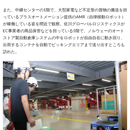
また、中継センターの1階で、大型家電など不定形の貨物の搬送を担
っているプラスオートメーション提供のAMR（自律移動ロボット）
が稼働している姿を間近で観察。佐川グローバルロジスティクスが
EC事業者の商品保管などを担っている5階で、ノルウェーのオート
ストア製自動倉庫システムの中をロボットが自由自在に動き回り、
出荷するコンテナを自動でピッキングエリアまで送り出すところも
訪れた。