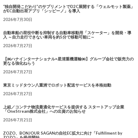
“独自開発こだわり”のサプリメントでD2C展開する「ウェルモット製薬」
がEC自動出荷アプリ「シッピーノ」を導入
2026年7月30日
自動車船の荷役中断を抑制する自動車移動用「スケーター」を開発・導
入 ～自力走行できない車両を約5分で移動可能に～
2026年7月27日
【㈱ハナインターナショナル×星清重機運輸㈱】グループ会社で販売力の
更なる強化ねらう
2026年7月27日
東京ミッドタウン八重洲でロボット配送サービスを本格始動
2026年7月27日
上組／コンテナ物流最適化サービスを提供する スタートアップ企業
「OneStream株式会社」への出資のお知らせ
2026年7月21日
ZOZO、BONJOUR SAGANの自社EC拡大に向け「Fulfillment by
ZOZO」を提供開始