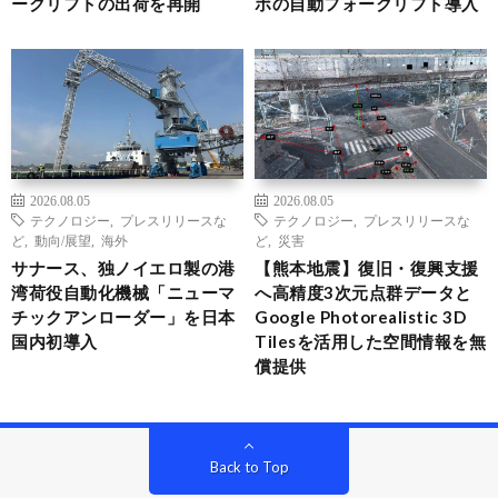
ークリフトの出荷を再開
ボの自動フォークリフト導入
2026.08.05
2026.08.05
テクノロジー
,
プレスリリースな
テクノロジー
,
プレスリリースな
ど
,
動向/展望
,
海外
ど
,
災害
サナース、独ノイエロ製の港
【熊本地震】復旧・復興支援
湾荷役自動化機械「ニューマ
へ高精度3次元点群データと
チックアンローダー」を日本
Google Photorealistic 3D
国内初導入
Tilesを活用した空間情報を無
償提供
Back to Top