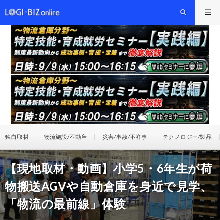
独自取材
物流施設/不動産
災害/事故/不祥事
テクノロジー/製品
【現地取材・動画】小学5・6年生が荷
物搬送AGVや自動倉庫を身近で見学、
「物流の最前線」体験