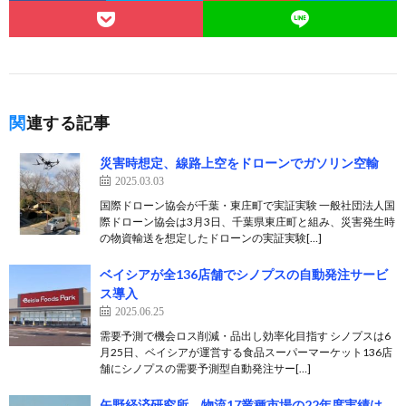
関連する記事
災害時想定、線路上空をドローンでガソリン空輸
2025.03.03
国際ドローン協会が千葉・東庄町で実証実験 一般社団法人国
際ドローン協会は3月3日、千葉県東庄町と組み、災害発生時
の物資輸送を想定したドローンの実証実験[…]
ベイシアが全136店舗でシノプスの自動発注サービ
ス導入
2025.06.25
需要予測で機会ロス削減・品出し効率化目指す シノプスは6
月25日、ベイシアが運営する食品スーパーマーケット136店
舗にシノプスの需要予測型自動発注サー[…]
矢野経済研究所、物流17業種市場の22年度実績は