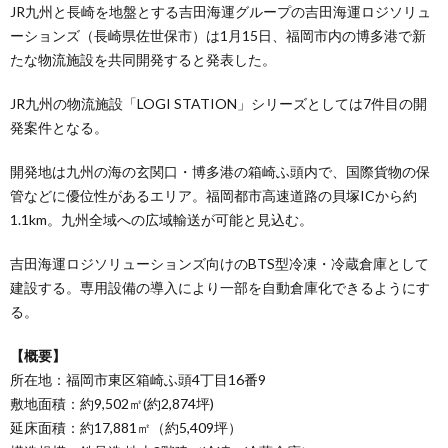
JR九州と長崎を地盤とする吉田海運グループの吉田海運ロジソリュ
ーションズ（長崎県佐世保市）は1月15日、福岡市内の博多港で新
たな物流施設を共同開発すると発表した。
JR九州の物流施設「LOGI STATION」シリーズとしては7件目の開
発案件となる。
開発地は九州の海の玄関口・博多港の箱崎ふ頭内で、国際貨物の保
管などに優位性があるエリア。福岡都市高速道路の貝塚ICから約
1.1km。九州全域への広域輸送が可能と見込む。
吉田海運ロジソリューションズ向けのBTS型冷凍・冷蔵倉庫として
建設する。専用設備の導入により一部を自動倉庫化できるようにす
る。
【概要】
所在地：福岡市東区箱崎ふ頭4丁目16番9
敷地面積：約9,502㎡(約2,874坪)
延床面積：約17,881㎡（約5,409坪）