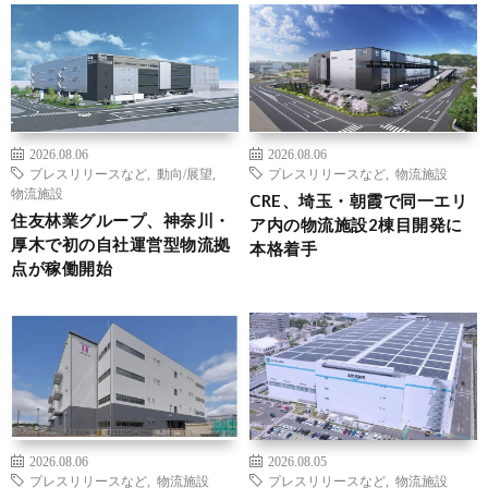
2026.08.06
2026.08.06
プレスリリースなど
,
動向/展望
,
プレスリリースなど
,
物流施設
物流施設
CRE、埼玉・朝霞で同一エリ
住友林業グループ、神奈川・
ア内の物流施設2棟目開発に
厚木で初の自社運営型物流拠
本格着手
点が稼働開始
2026.08.06
2026.08.05
プレスリリースなど
,
物流施設
プレスリリースなど
,
物流施設