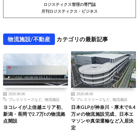
ロジスティクス管理の専門誌
月刊ロジスティクス・ビジネス
物流施設/不動産
カテゴリの最新記事
2026.08.06
2026.08.06
プレスリリースなど
,
物流施設
プレスリリースなど
,
物流施設
ヨコレイが上信越エリア初、
日本GLPが神奈川・厚木で8.4
新潟・長岡で2.7万tの物流拠
万㎡の物流施設完成、日本エ
点開設
マソンや真栄運輸など入居決
定