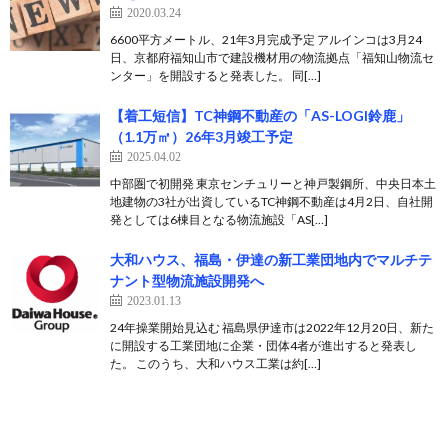
2020.03.24
6600平方メートル、21年3月完成予定 アルインコは3月24
日、京都府福知山市で建設機材用の物流拠点「福知山物流セ
ンター」を開設すると発表した。 同[…]
【着工短信】TC神鋼不動産の「AS-LOGI鈴鹿」
（1.1万㎡）26年3月竣工予定
2025.04.02
中部圏で初開発 東京センチュリーと神戸製鋼所、中央日本土
地建物の3社が出資しているTC神鋼不動産は4月2日、自社開
発としては6棟目となる物流施設「AS[…]
大和ハウス、福島・伊達の新工業団地内でマルチテ
ナント型物流施設開発へ
2023.01.13
24年操業開始見込む 福島県伊達市は2022年12月20日、新た
に開設する工業団地に企業・団体4者が進出すると発表し
た。 このうち、大和ハウス工業は約[…]