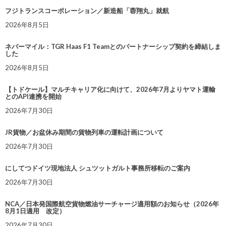
フジトランスコーポレーション／新造船「蓉翔丸」就航
2026年8月5日
ネバーマイル：TGR Haas F1 Teamとのパートナーシップ契約を締結しま
した
2026年8月5日
【トドケール】マルチキャリア化に向けて、2026年7月よりヤマト運輸
とのAPI連携を開始
2026年7月30日
JR貨物／お盆休み期間の貨物列車の運転計画について
2026年7月30日
にしてつドイツ現地法人 シュツットガルト事務所移転のご案内
2026年7月30日
NCA／日本発国際航空貨物燃油サーチャージ適用額のお知らせ（2026年
8月1日適用 改定）
2026年7月30日