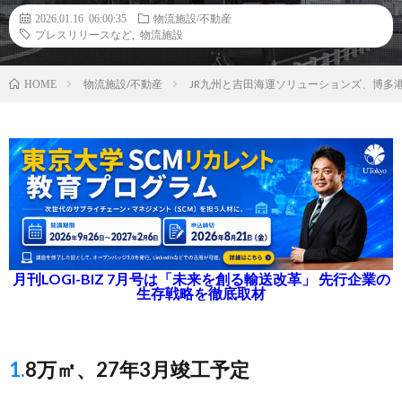
2026.01.16 06:00:35
物流施設/不動産
プレスリリースなど
,
物流施設
物流施設/不動産
JR九州と吉田海運ソリューションズ、博多
HOME
月刊LOGI-BIZ 7月号は「未来を創る輸送改革」 先行企業の
生存戦略を徹底取材
1.8万㎡、27年3月竣工予定