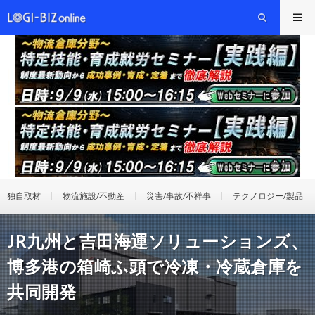
独自取材
物流施設/不動産
災害/事故/不祥事
テクノロジー/製品
JR九州と吉田海運ソリューションズ、
博多港の箱崎ふ頭で冷凍・冷蔵倉庫を
共同開発