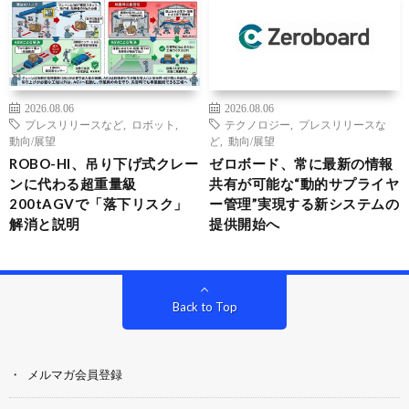
2026.08.06
2026.08.06
プレスリリースなど
,
ロボット
,
テクノロジー
,
プレスリリースな
動向/展望
ど
,
動向/展望
ROBO-HI、吊り下げ式クレー
ゼロボード、常に最新の情報
ンに代わる超重量級
共有が可能な“動的サプライヤ
200tAGVで「落下リスク」
ー管理”実現する新システムの
解消と説明
提供開始へ
Back to Top
メルマガ会員登録