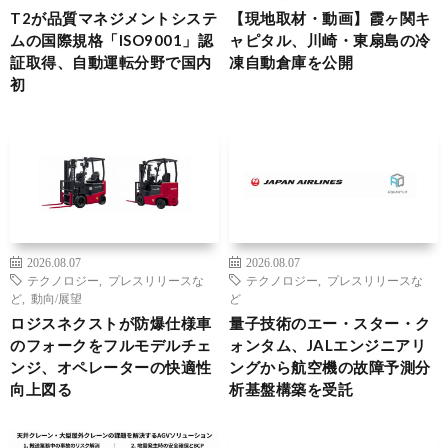
T2が品質マネジメントシステ
【現地取材・動画】霞ヶ関キ
ムの国際規格「ISO9001」認
ャピタル、川崎・東扇島の冷
証取得、自動運転分野で国内
凍自動倉庫を公開
初
2026.08.07
2026.08.07
テクノロジー
,
プレスリリースな
テクノロジー
,
プレスリリースな
ど
,
動向/展望
ど
ロジスネクストが防爆仕様車
量子技術のエー・スター・ク
のフォークをフルモデルチェ
ォンタム、JALエンジニアリ
ンジ、オペレーターの快適性
ングから航空機の故障予測分
向上図る
析基盤構築を受託