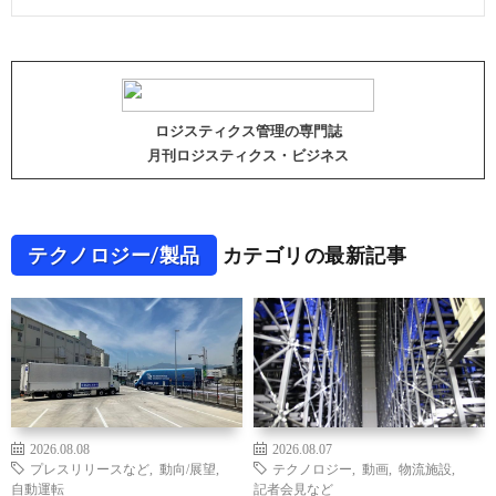
ロジスティクス管理の専門誌
月刊ロジスティクス・ビジネス
テクノロジー/製品
カテゴリの最新記事
2026.08.08
2026.08.07
プレスリリースなど
,
動向/展望
,
テクノロジー
,
動画
,
物流施設
,
自動運転
記者会見など