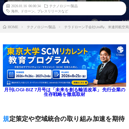
2026.01.16 06:00:34
テクノロジー/製品
海外
,
ドローン
,
プレスリリースなど
テクノロジー/製品
テラドローン子会社Unifly、米連邦航
HOME
月刊LOGI-BIZ 7月号は「未来を創る輸送改革」 先行企業の
生存戦略を徹底取材
規定策定や空域統合の取り組み加速を期待