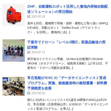
ZMP、自動運転ロボット活用した敷地内荷物自動配
送ソリューションの受注開始
2023.05.19
屋外も対応、建物間で荷物・資材・書類など取り扱い ZMPは
5月18日、宅配ロボット「DeliRo Truck（デリロ トラッ
ク）」を活用し、敷地内に点[…]
千葉市でドローン「レベル3飛行」医薬品輸送の実
証実験
2024.07.12
厚労省ガイドラインに準拠、14.5kmを往復飛行 OKUMA
DRONE（オオクマドローン、福島県大熊町）は7月12日、千
葉市の「ドローン宅配社会実装[…]
常⽯造船がJDSC の「データサイエンティスト育成
プログラム」実施、船舶建造時の船殻重量・材料費
予測精度を改善
2023.06.30
新たに社内エバンジェリスト9人誕生 AI開発のJDSCは6月29
日、常⽯造船（広島県福⼭市）がJDSCの「データサイエンテ
ィスト育成プログラム」を導⼊[…]