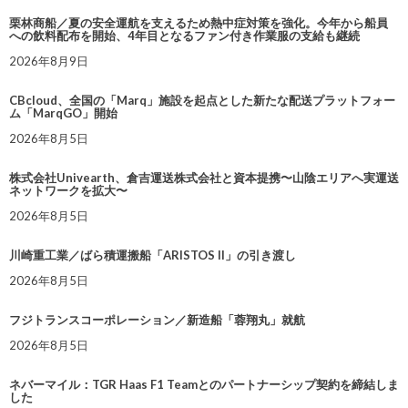
栗林商船／夏の安全運航を支えるため熱中症対策を強化。今年から船員
への飲料配布を開始、4年目となるファン付き作業服の支給も継続
2026年8月9日
CBcloud、全国の「Marq」施設を起点とした新たな配送プラットフォー
ム「MarqGO」開始
2026年8月5日
株式会社Univearth、倉吉運送株式会社と資本提携〜山陰エリアへ実運送
ネットワークを拡大〜
2026年8月5日
川崎重工業／ばら積運搬船「ARISTOS II」の引き渡し
2026年8月5日
フジトランスコーポレーション／新造船「蓉翔丸」就航
2026年8月5日
ネバーマイル：TGR Haas F1 Teamとのパートナーシップ契約を締結しま
した