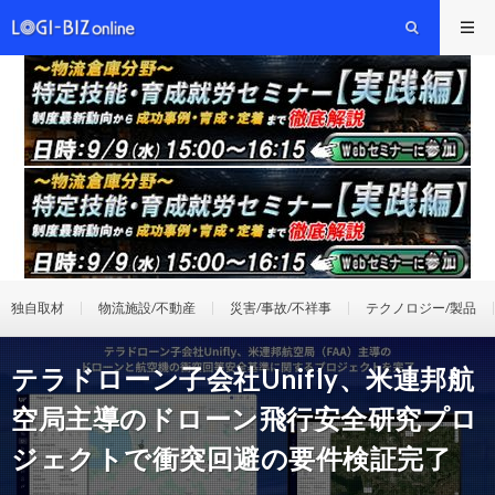
独自取材
物流施設/不動産
災害/事故/不祥事
テクノロジー/製品
テラドローン子会社Unifly、米連邦航
空局主導のドローン飛行安全研究プロ
ジェクトで衝突回避の要件検証完了