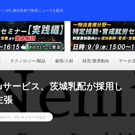
ーン,3PL,独自取材で物流ニュースを配信
事
テクノロジー/製品
雇用/人材
経営/業界動向
データ/
eluサービス、茨城乳配が採用し
主張
ロジー
,
プレスリリースなど