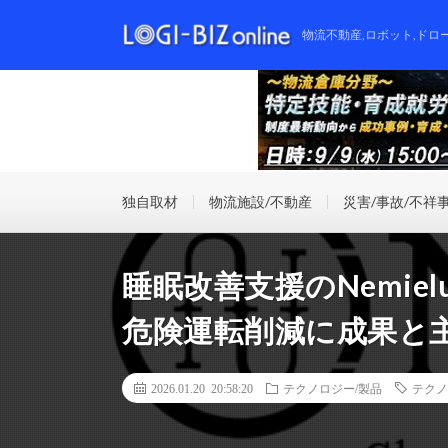
物流不動産,ロボット,ドロ
独自取材
物流施設/不動産
災害/事故/不祥
睡眠改善支援のNemi
危険運転削減に成果と
2026.01.20 20:58:20
テクノロジー/製品
テクノ