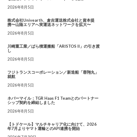
2026年8月5日
株式会社Univearth、倉吉運送株式会社と資本提
携〜山陰エリアへ実運送ネットワークを拡大〜
2026年8月5日
川崎重工業／ばら積運搬船「ARISTOS II」の引き渡
し
2026年8月5日
フジトランスコーポレーション／新造船「蓉翔丸」
就航
2026年8月5日
ネバーマイル：TGR Haas F1 Teamとのパートナー
シップ契約を締結しました
2026年8月5日
【トドケール】マルチキャリア化に向けて、2026
年7月よりヤマト運輸とのAPI連携を開始
2026年7月30日