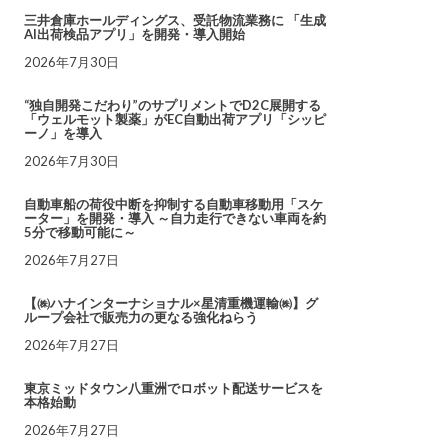
三井倉庫ホールディングス、受託物流業務に 「生成
AI出荷検品アプリ」を開発・導入開始
2026年7月30日
“独自開発こだわり”のサプリメントでD2C展開する
「ウェルモット製薬」がEC自動出荷アプリ「シッピ
ーノ」を導入
2026年7月30日
自動車船の荷役中断を抑制する自動車移動用「スケ
ーター」を開発・導入 ～自力走行できない車両を約
5分で移動可能に～
2026年7月27日
【㈱ハナインターナショナル×星清重機運輸㈱】グ
ループ会社で販売力の更なる強化ねらう
2026年7月27日
東京ミッドタウン八重洲でロボット配送サービスを
本格始動
2026年7月27日