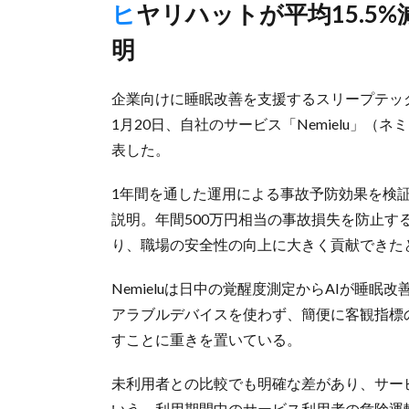
ヒヤリハットが平均15.5%減少、年間500万円の損失防止と説
明
企業向けに睡眠改善を支援するスリープテッ
1月20日、自社のサービス「Nemielu」
表した。
1年間を通した運用による事故予防効果を検証
説明。年間500万円相当の事故損失を防止す
り、職場の安全性の向上に大きく貢献できた
Nemieluは日中の覚醒度測定からAIが睡
アラブルデバイスを使わず、簡便に客観指標
すことに重きを置いている。
未利用者との比較でも明確な差があり、サービ
いう。利用期間中のサービス利用者の危険運