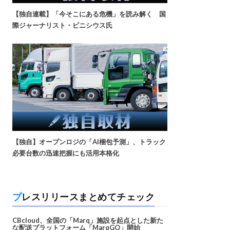
【独自連載】「今そこにある危機」を読み解く 国
際ジャーナリスト・ビニシウス氏
【独自】オープンロジの「AI梱包予測」、トラック
必要台数の迅速把握にも活用本格化
プレスリリースまとめてチェック
CBcloud、全国の「Marq」施設を起点とした新た
な配送プラットフォーム「MarqGO」開始