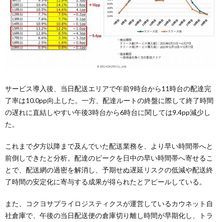
サービス導入後、当日配送エリアで午前9時台から11時台の配達完
了率は10.0pp向上した。一方、配達ルートの終盤に際して終了時間
の遅れに直結しやすい午後3時台から6時台に関しては9.4pp減少し
た。
これまで夕方以降まで及んでいた配送業務を、より早い時間帯へと
前倒しできたと分析。配達のピークを日中の早い時間帯へ寄せるこ
とで、配送網の過密を解消し、予期せぬ遅延リスクの低減や配送終
了時間の安定化に寄与する成果が得られたとアピールしている。
また、コクヨサプライロジスティクスが運営しているカウネット自
社倉庫で、午後の当日配送便の倉庫切り離し時間が早期化し、トラ