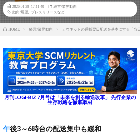
2026.01.28 17:11:40
経営/業界動向
動向/展望
,
プレスリリースなど
経営/業界動向
カウネットの通販翌日配送を基本にする「当
HOME
月刊LOGI-BIZ 7月号は「未来を創る輸送改革」 先行企業の
生存戦略を徹底取材
午後3～6時台の配送集中も緩和