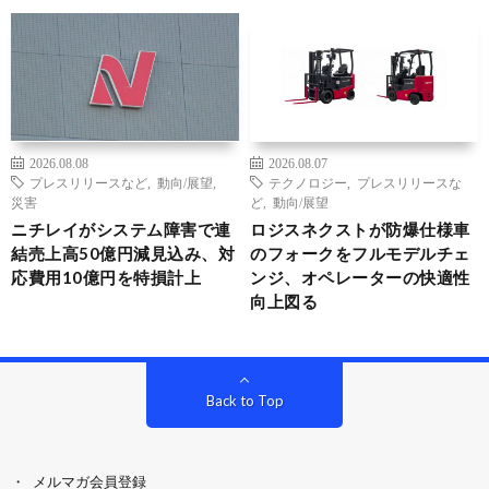
2026.08.08
2026.08.07
プレスリリースなど
,
動向/展望
,
テクノロジー
,
プレスリリースな
災害
ど
,
動向/展望
ニチレイがシステム障害で連
ロジスネクストが防爆仕様車
結売上高50億円減見込み、対
のフォークをフルモデルチェ
応費用10億円を特損計上
ンジ、オペレーターの快適性
向上図る
Back to Top
メルマガ会員登録