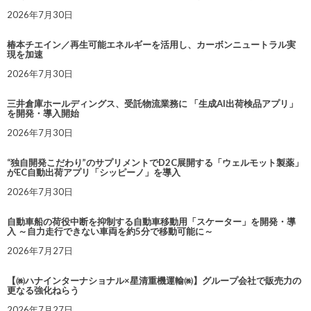
2026年7月30日
椿本チエイン／再生可能エネルギーを活用し、カーボンニュートラル実
現を加速
2026年7月30日
三井倉庫ホールディングス、受託物流業務に 「生成AI出荷検品アプリ」
を開発・導入開始
2026年7月30日
“独自開発こだわり”のサプリメントでD2C展開する「ウェルモット製薬」
がEC自動出荷アプリ「シッピーノ」を導入
2026年7月30日
自動車船の荷役中断を抑制する自動車移動用「スケーター」を開発・導
入 ～自力走行できない車両を約5分で移動可能に～
2026年7月27日
【㈱ハナインターナショナル×星清重機運輸㈱】グループ会社で販売力の
更なる強化ねらう
2026年7月27日