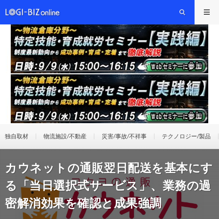
独自取材
物流施設/不動産
災害/事故/不祥事
テクノロジー/製品
カウネットの通販翌日配送を基本にす
る「当日選択式サービス」、業務の過
密解消効果を確認と成果強調