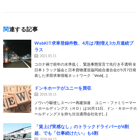
関連する記事
WebKIT求車登録件数、4月は7割増え3カ月連続プ
ラス
2021.05.11
コロナ禍で前年の水準低く、緊急事態宣言で先行き不透明 全
日本トラック協会と日本貨物運送協同組合連合会が5月7日発
表した求荷求車情報ネットワーク「Web[…]
ドンキホーテがユニーを買収
2018.10.11
ノウハウ駆使しスーパー再建加速 ユニー・ファミリーマー
トホールディングス（ＨＤ）は10月11日、ドン・キホーテホ
ールディングスを持ち分法適用会社化す[…]
「賃上げ実感なし」のトラックドライバーが6割
超、でも「仕事続けたい」も6割
2026.04.15