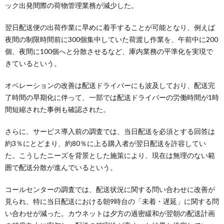
ック出発間際の荷物管理業務が減少した。
翌日配送便の出荷作業に早めに着手することが可能となり、例えば
夜間の制限時間前に300個集中していた荷渡し作業を、午前中に200
個、夜間に100個へと分散させるなど、庫内業務の平準化を実現で
きているという。
オペレーションの改善は配送ドライバーにも波及しており、配送完
了時間の早期化に伴って、一部では配送ドライバーの労働時間が1時
間短縮された事例も確認された。
さらに、サービス導入前の調査では、当日配送を必須とする回答は
約3％にとどまり、約80％に上る購入者が翌日配送を許容してい
た。こうしたニーズを背景とした施策により、現在は無理のない範
囲で配送分散が進んでいるという。
コールセンターの調査では、配送状況に関する問い合わせに改善が
見られ、特に当日配送における朝9時台の「未着・遅延」に関する問
い合わせが減った。カウネットは夕方の過密緩和が翌朝の配送計画