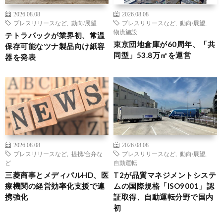
2026.08.08
2026.08.08
プレスリリースなど
,
動向/展望
プレスリリースなど
,
動向/展望
,
物流施設
テトラパックが業界初、常温
東京団地倉庫が60周年、「共
保存可能なツナ製品向け紙容
同型」53.8万㎡を運営
器を発表
2026.08.08
2026.08.08
プレスリリースなど
,
提携/合弁な
プレスリリースなど
,
動向/展望
,
ど
自動運転
三菱商事とメディパルHD、医
T2が品質マネジメントシステ
療機関の経営効率化支援で連
ムの国際規格「ISO9001」認
携強化
証取得、自動運転分野で国内
初