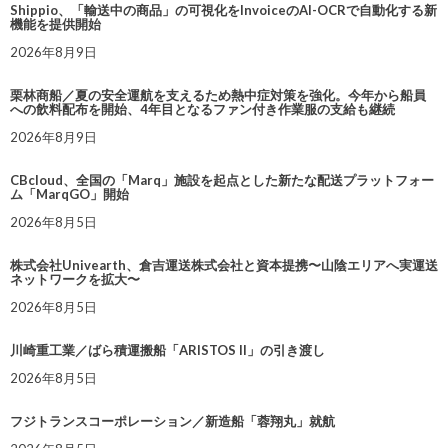
Shippio、「輸送中の商品」の可視化をInvoiceのAI-OCRで自動化する新
機能を提供開始
2026年8月9日
栗林商船／夏の安全運航を支えるため熱中症対策を強化。今年から船員
への飲料配布を開始、4年目となるファン付き作業服の支給も継続
2026年8月9日
CBcloud、全国の「Marq」施設を起点とした新たな配送プラットフォー
ム「MarqGO」開始
2026年8月5日
株式会社Univearth、倉吉運送株式会社と資本提携〜山陰エリアへ実運送
ネットワークを拡大〜
2026年8月5日
川崎重工業／ばら積運搬船「ARISTOS II」の引き渡し
2026年8月5日
フジトランスコーポレーション／新造船「蓉翔丸」就航